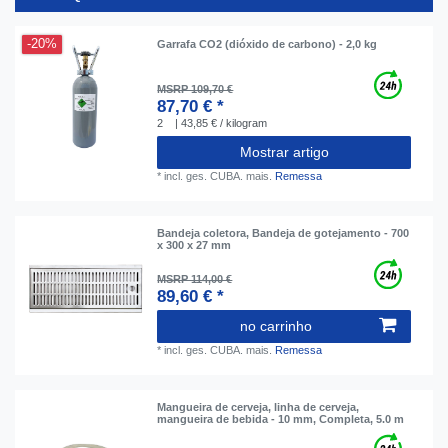
-20%
Garrafa CO2 (dióxido de carbono) - 2,0 kg
MSRP 109,70 €
87,70 € *
2
| 43,85 € / kilogram
Mostrar artigo
*
incl. ges. CUBA.
mais.
Remessa
Bandeja coletora, Bandeja de gotejamento - 700
x 300 x 27 mm
MSRP 114,00 €
89,60 € *
no carrinho
*
incl. ges. CUBA.
mais.
Remessa
Mangueira de cerveja, linha de cerveja,
mangueira de bebida - 10 mm, Completa, 5.0 m