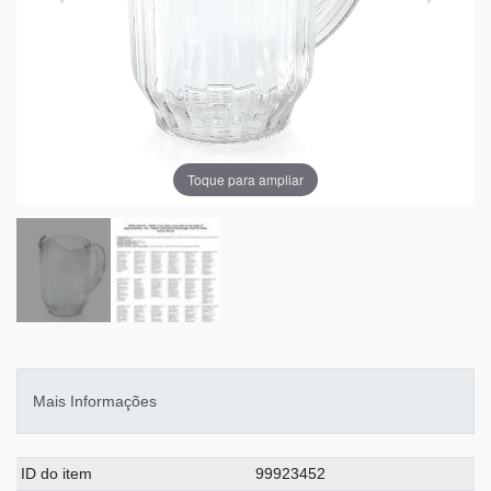
Toque para ampliar
Mais Informações
Ceres::Template.singleItemTechnicalDataAttribute
Ceres::Template.singleItemTechnicalDataValue
ID do item
99923452