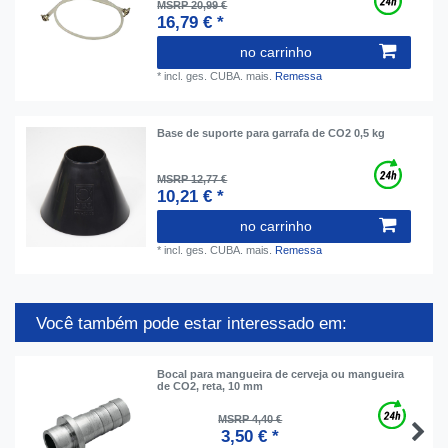
MSRP 20,99 €
16,79 € *
no carrinho
*
incl. ges. CUBA.
mais.
Remessa
Base de suporte para garrafa de CO2 0,5 kg
MSRP 12,77 €
10,21 € *
no carrinho
*
incl. ges. CUBA.
mais.
Remessa
Você também pode estar interessado em:
Bocal para mangueira de cerveja ou mangueira
de CO2, reta, 10 mm
MSRP 4,40 €
3,50 € *