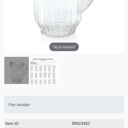
Tap to expand
Fler detaljer
Ceres::Template.singleItemTechnicalDataAttribute
Ceres::Template.singleItemTechnicalDataValue
Item ID
99923452