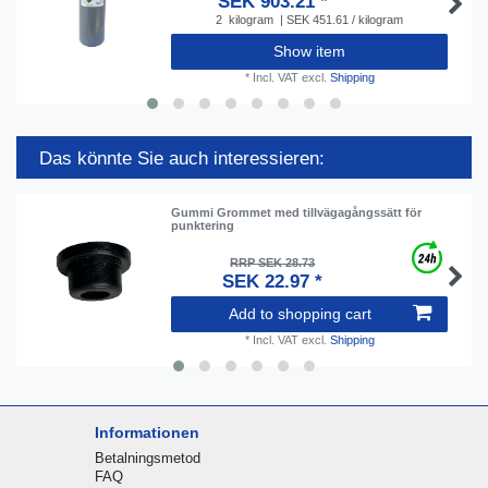
SEK 903.21 *
2
kilogram
| SEK 451.61 / kilogram
Show item
*
Incl. VAT
excl.
Shipping
Das könnte Sie auch interessieren:
Gummi Grommet med tillvägagångssätt för
punktering
RRP SEK 28.73
SEK 22.97 *
Add to shopping cart
*
Incl. VAT
excl.
Shipping
Informationen
Betalningsmetod
FAQ