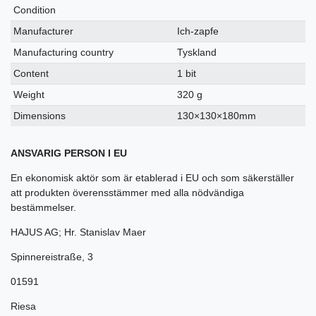
Condition
Manufacturer
Ich-zapfe
Manufacturing country
Tyskland
Content
1 bit
Weight
320 g
Dimensions
130×130×180mm
ANSVARIG PERSON I EU
En ekonomisk aktör som är etablerad i EU och som säkerställer
att produkten överensstämmer med alla nödvändiga
bestämmelser.
HAJUS AG; Hr. Stanislav Maer
Spinnereistraße
,
3
01591
Riesa