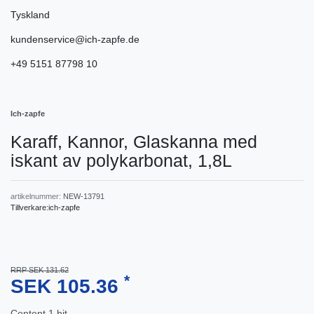
Tyskland
kundenservice@ich-zapfe.de
+49 5151 87798 10
Ich-zapfe
Karaff, Kannor, Glaskanna med
iskant av polykarbonat, 1,8L
artikelnummer:
NEW-13791
Tillverkare:
ich-zapfe
RRP SEK 131.62
*
SEK 105.36
Content
1
bit