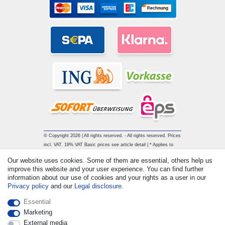
© Copyright 2026 | All rights reserved. - All rights reserved. Prices
incl. VAT. 19% VAT Basic prices see article detail | * Applies to
deliveries to the UK!
Our website uses cookies. Some of them are essential, others help us
improve this website and your user experience. You can find further
information about our use of cookies and your rights as a user in our
Contact
Withdraw from contract here
Privacy policy
and our
Legal disclosure
.
Essential
Marketing
External media