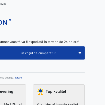
43245
*
RON
neavoastră va fi expediată în termen de 24 de ore!
în coșul de cumpărături
re se adauga.
livrare
levering
Top kvalitet
igt. Med DHL vil
Produkter af højeste kvalitet