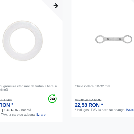
g, garnitura etansare de furtunul bere și
Cheie inelara, 30-32 mm
tilenă
,92 RON
MSRP 31,62 RON
 RON *
22,58 RON *
*
incl. ges. TVA.
la care se adauga.
livrar
ă
| 1,46 RON / bucată
. TVA.
la care se adauga.
livrare