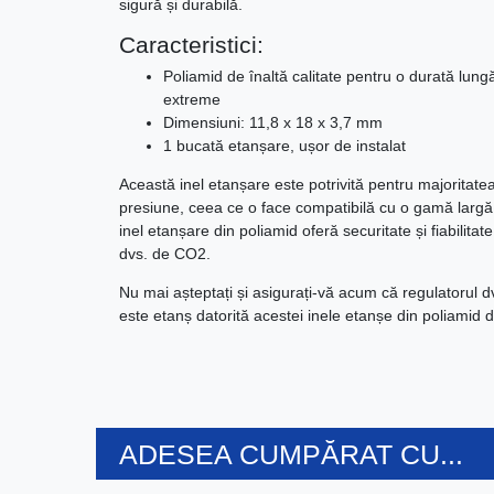
sigură și durabilă.
Caracteristici:
Poliamid de înaltă calitate pentru o durată lungă 
extreme
Dimensiuni: 11,8 x 18 x 3,7 mm
1 bucată etanșare, ușor de instalat
Această inel etanșare este potrivită pentru majoritatea
presiune, ceea ce o face compatibilă cu o gamă largă 
inel etanșare din poliamid oferă securitate și fiabilita
dvs. de CO2.
Nu mai așteptați și asigurați-vă acum că regulatorul 
este etanș datorită acestei inele etanșe din poliamid de
ADESEA CUMPĂRAT CU...