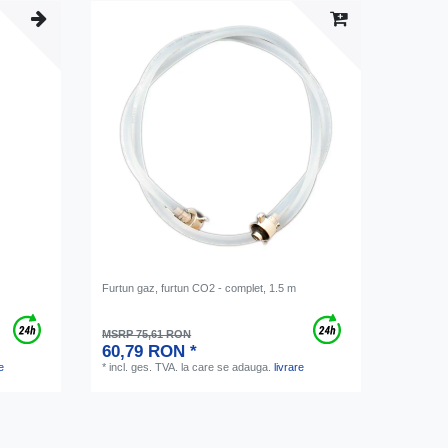
Furtun gaz, furtun CO2 - complet, 1.5 m
MSRP 75,61 RON
60,79 RON *
e
*
incl. ges. TVA.
la care se adauga.
livrare