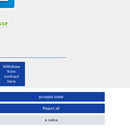
Withdraw
from
contract
here
a lua
accepta toate
legatura
Reject all
a salva