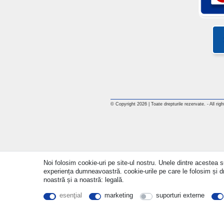
© Copyright 2026 | Toate drepturile rezervate. - All rig
Noi folosim cookie-uri pe site-ul nostru. Unele dintre acestea su
experiența dumneavoastră. cookie-urile pe care le folosim și drep
noastră și a noastră: legală.
esenţial
marketing
suporturi externe