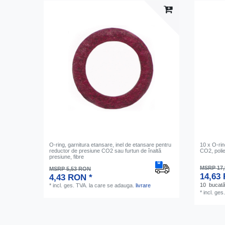
O-ring, garnitura etansare, inel de etansare pentru
10 x O-rin
reductor de presiune CO2 sau furtun de înaltă
CO2, polie
presiune, fibre
MSRP 17
MSRP 5,53 RON
14,63
4,43 RON *
10
bucat
*
incl. ges. TVA.
la care se adauga.
livrare
*
incl. ges