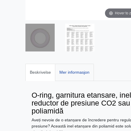
Hover to 
Beskrivelse
Mer informasjon
O-ring, garnitura etansare, ine
reductor de presiune CO2 sau f
poliamidă
Aveți nevoie de o etanșare de încredere pentru regula
presiune? Această inel etanșare din poliamid este sol