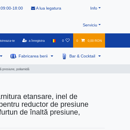
:09:00-18:00
A lua legatura
Info
Serviciu
istreaza-te
a înregistra
0
0
0,00 RON
Fabricarea berii
Bar & Cocktail
ă presiune, poliamidă
rnitura etansare, inel de
pentru reductor de presiune
urtun de înaltă presiune,