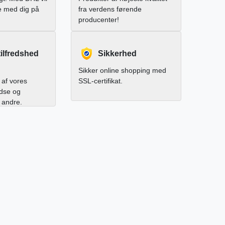
e med dig på
fra verdens førende
producenter!
ilfredshed
Sikkerhed
Sikker online shopping med
af vores
SSL-certifikat.
edse og
l andre.