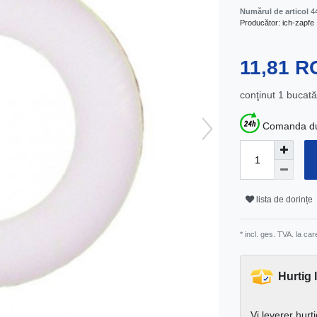
Numărul de articol
4
Producător:
ich-zapfe
11,81 
conţinut
1
bucată
Comanda dum
lista de dorințe
* incl. ges. TVA. la ca
Hurtig 
Vi leverer hurt