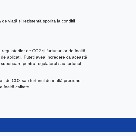
de viață și rezistență sporită la condiții
 regulatorilor de CO2 și furtunurilor de înaltă
de aplicații. Puteți avea încredere că această
te superioare pentru regulatorul sau furtunul
dvs. de CO2 sau furtunul de înaltă presiune
 înaltă calitate.