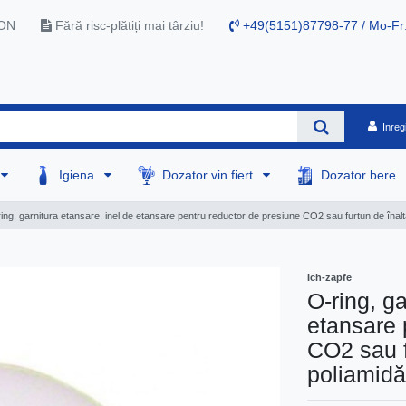
RON
Fără risc-plătiți mai târziu!
+49(5151)87798-77 / Mo-Fr
Inreg
Igiena
Dozator vin fiert
Dozator bere
ing, garnitura etansare, inel de etansare pentru reductor de presiune CO2 sau furtun de înalt
Ich-zapfe
O-ring, ga
etansare 
CO2 sau f
poliamidă