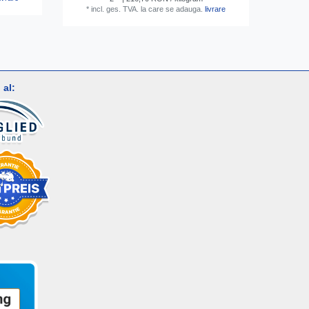
*
incl. ges. TVA.
la care se adauga.
livrare
al: