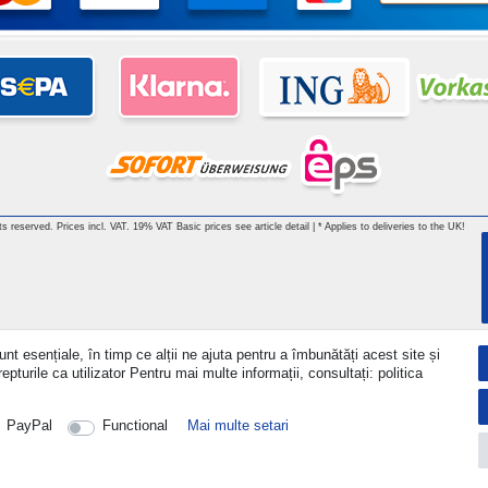
hts reserved. Prices incl. VAT. 19% VAT Basic prices see article detail | * Applies to deliveries to the UK!
nt esențiale, în timp ce alții ne ajuta pentru a îmbunătăți acest site și
turile ca utilizator Pentru mai multe informații, consultați: politica
PayPal
Functional
Mai multe setari