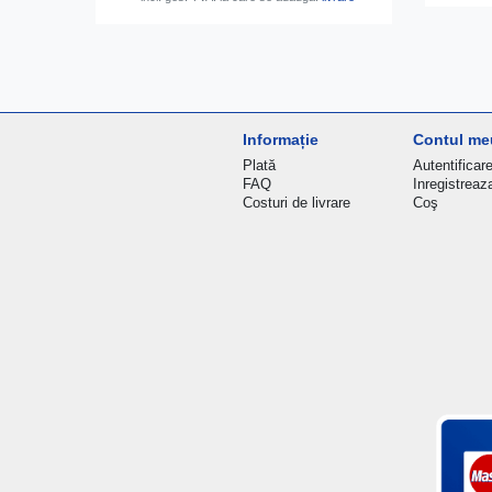
Informație
Contul me
Plată
Autentificar
FAQ
Inregistreaz
Costuri de livrare
Coş