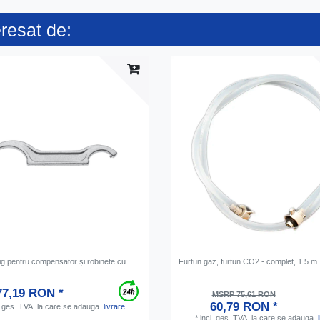
eresat de:
ig pentru compensator și robinete cu
Furtun gaz, furtun CO2 - complet, 1.5 m
77,19 RON *
MSRP 75,61 RON
60,79 RON *
. ges. TVA.
la care se adauga.
livrare
*
incl. ges. TVA.
la care se adauga.