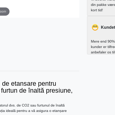
din pakke vær
kort tid!
zoom
Kundet
Mere end 90% 
kunder er tilfr
anbefaler os ti
l de etansare pentru
urtun de înaltă presiune,
torul dvs. de CO2 sau furtunul de înaltă
uția ideală pentru a vă asigura o etanșare