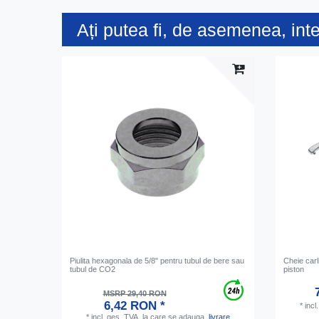
Ați putea fi, de asemenea, int
Piulita hexagonala de 5/8" pentru tubul de bere sau
Cheie carl
tubul de CO2
piston
MSRP 29,40 RON
6,42 RON *
*
incl
*
incl. ges. TVA.
la care se adauga.
livrare