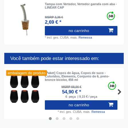
Tampa com Vertedor, Vertedor garrafa com aba -
LINEAR CAP
MSRP 3,36 €
2,69 € *
no carrinho
*
incl. ges. CUBA.
mais.
Remessa
Você também pode estar interessado em:
embalagem do produto
[Paket] Copos de água, Copos de suco -
Coloridos, Elements, Conjunto de 6, preto-
bronze bicolor, 456 ml
MSRP 69,00 €
54,90 € *
6
peça
| 9,15 € / peça
no carrinho
*
incl. ges. CUBA.
mais.
Remessa