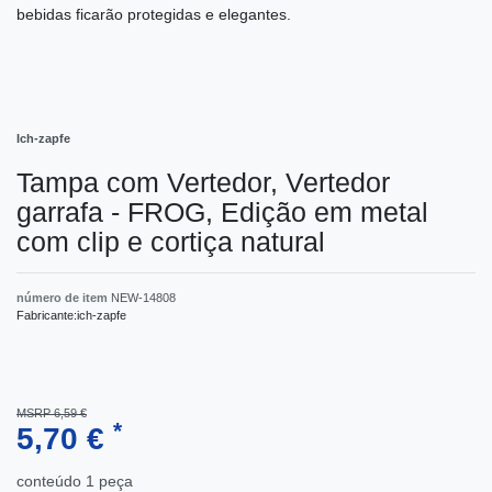
bebidas ficarão protegidas e elegantes.
Ich-zapfe
Tampa com Vertedor, Vertedor
garrafa - FROG, Edição em metal
com clip e cortiça natural
número de item
NEW-14808
Fabricante:
ich-zapfe
MSRP 6,59 €
*
5,70 €
conteúdo
1
peça