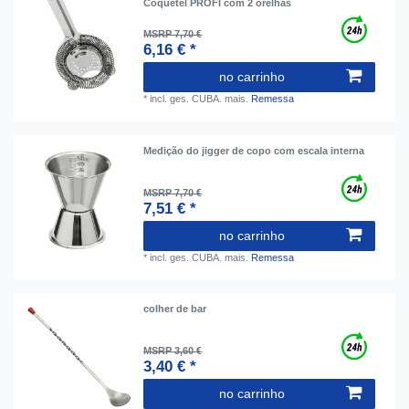
Coquetel PROFI com 2 orelhas
MSRP 7,70 €
6,16 € *
no carrinho
*
incl. ges. CUBA.
mais.
Remessa
Medição do jigger de copo com escala interna
MSRP 7,70 €
7,51 € *
no carrinho
*
incl. ges. CUBA.
mais.
Remessa
colher de bar
MSRP 3,60 €
3,40 € *
no carrinho