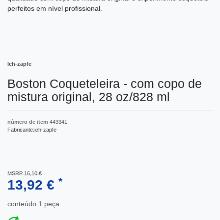
perfeitos em nível profissional.
Ich-zapfe
Boston Coqueteleira - com copo de
mistura original, 28 oz/828 ml
número de item
443341
Fabricante:
ich-zapfe
MSRP 16,10 €
*
13,92 €
conteúdo
1
peça