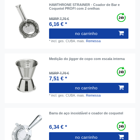
HAWTHRONE STRAINER - Coador de Bar e
Coquetel PROFI com 2 orelhas
MSRP 7,70 €
6,16 € *
no carrinho
*
incl. ges. CUBA.
mais.
Remessa
Medição do jigger de copo com escala interna
MSRP 7,70 €
7,51 € *
no carrinho
*
incl. ges. CUBA.
mais.
Remessa
Barra de aço inoxidável e coador de coquetel
6,34 € *
no carrinho