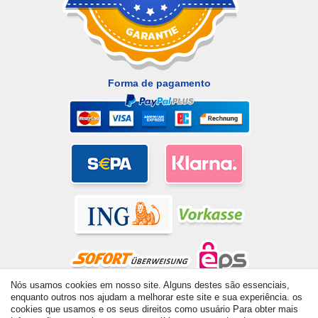
Forma de pagamento
Nós usamos cookies em nosso site. Alguns destes são essenciais,
enquanto outros nos ajudam a melhorar este site e sua experiência. os
© Copyright 2026 | Todos os direitos reservados. - All rights
cookies que usamos e os seus direitos como usuário Para obter mais
reserved. Prices incl. VAT. 19% VAT Basic prices see article detail