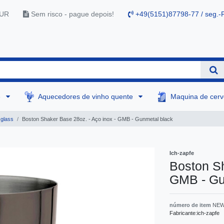
EUR
Sem risco - pague depois!
+49(5151)87798-77 / seg.-F
e
Aquecedores de vinho quente
Maquina de cer
 glass
Boston Shaker Base 28oz. - Aço inox - GMB - Gunmetal black
Ich-zapfe
Boston Sh
GMB - Gu
número de item
NEW
Fabricante:
ich-zapfe