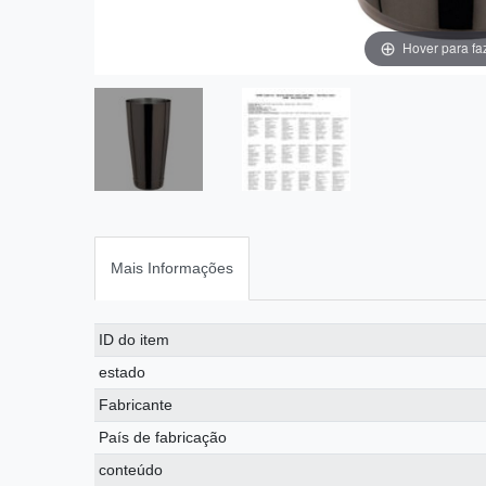
Hover para fa
Mais Informações
Ceres::Template.singleItemTechnicalDataAttribute
Ceres::Template.singleItemTechnicalDataValue
ID do item
estado
Fabricante
País de fabricação
conteúdo