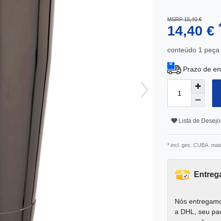
MSRP 15,40 €
14,40 €
conteúdo
1
peça
Prazo de en
Lista de Desejo
* incl. ges. CUBA. mai
Entreg
Nós entregamo
a DHL, seu pa