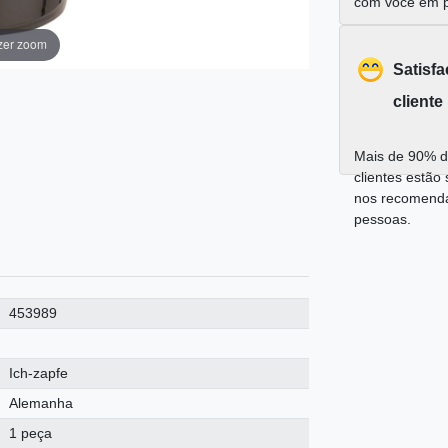
com você em 
zer zoom
Satisf
cliente
Mais de 90% d
clientes estão 
nos recomend
pessoas.
453989
Ich-zapfe
Alemanha
1 peça