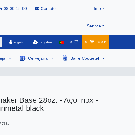
r:09:00-18:00
Contato
Info
Service
registro
registrar
0
0
0,00 €
veja
Cervejaria
Bar e Coquetel
aker Base 28oz. - Aço inox -
nmetal black
-7331