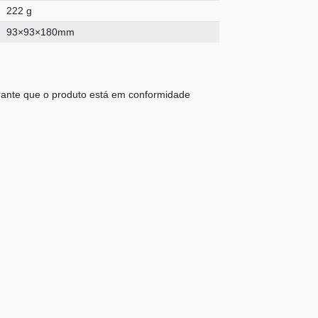
222 g
93×93×180mm
ante que o produto está em conformidade