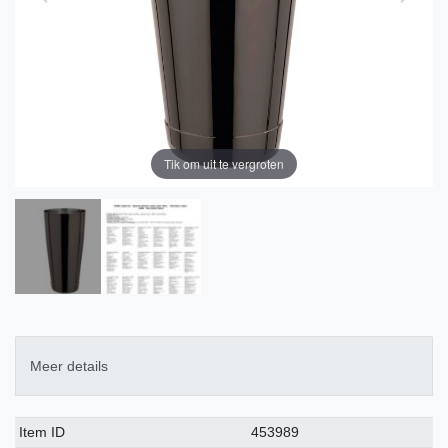
Tik om uit te vergroten
Meer details
Technisch
Waarde
Item ID
453989