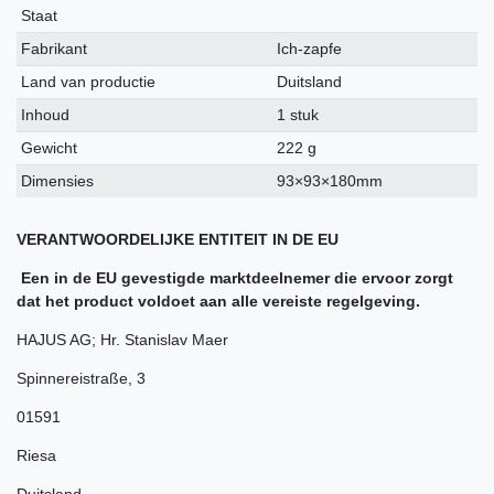
kenmerk
Staat
Fabrikant
Ich-zapfe
Land van productie
Duitsland
Inhoud
1 stuk
Gewicht
222 g
Dimensies
93×93×180mm
VERANTWOORDELIJKE ENTITEIT IN DE EU
Een in de EU gevestigde marktdeelnemer die ervoor zorgt
dat het product voldoet aan alle vereiste regelgeving.
HAJUS AG; Hr. Stanislav Maer
Spinnereistraße
,
3
01591
Riesa
Duitsland