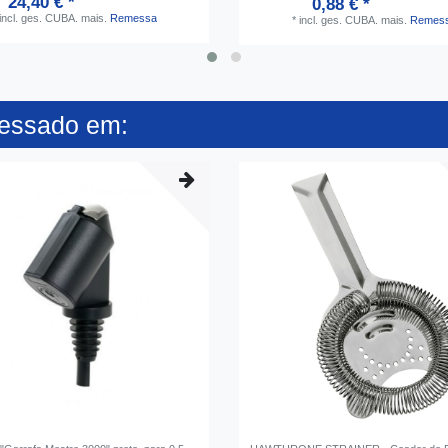
24,40 € *
0,88 € *
incl. ges. CUBA.
mais.
Remessa
*
incl. ges. CUBA.
mais.
Remes
ressado em: