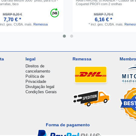
Garrafa Mestre 3000" preto, para 0,5 -
HAWTHRONE STRAINER - Coador de B
garrafas, bico
Coquetel PROFI com 2 orelhas
MSRP 8,20 €
MSRP 7,70 €
7,70 € *
6,16 € *
incl. ges. CUBA.
mais.
Remessa
*
incl. ges. CUBA.
mais.
Remes
ta
legal
Remessa
Membro
Direitos de
cancelamento
Política de
Privacidade
Divulgação legal
Condições Gerais
Forma de pagamento