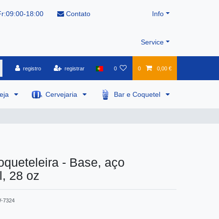
r:09:00-18:00
Contato
Info
Service
registro
registrar
0
0
0,00 €
veja
Cervejaria
Bar e Coquetel
queteleira - Base, aço
l, 28 oz
-7324