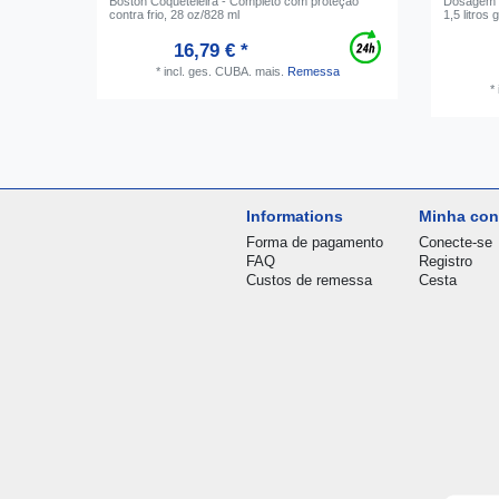
Boston Coqueteleira - Completo com proteção
Dosagem "
contra frio, 28 oz/828 ml
1,5 litros 
16,79 € *
*
incl. ges. CUBA.
mais.
Remessa
*
Informations
Minha con
Forma de pagamento
Conecte-se
FAQ
Registro
Custos de remessa
Cesta