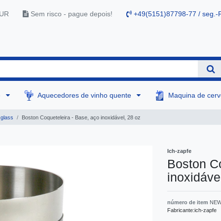
EUR
Sem risco - pague depois!
+49(5151)87798-77 / seg.-F
e
Aquecedores de vinho quente
Maquina de cer
 glass
Boston Coqueteleira - Base, aço inoxidável, 28 oz
Ich-zapfe
Boston Co
inoxidáve
número de item
NEW
Fabricante:
ich-zapfe