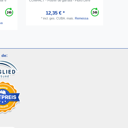
ar e
COMPACT - Pourer de garrafa - Fluxo Livre
[Paket] C
peças A
12,35 € *
*
incl. ges. CUBA.
mais.
Remessa
sa
 de: