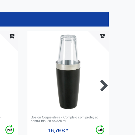
e
Boston Coqueteleira - Completo com proteção
COMPACT 
contra frio, 28 oz/828 ml
16,79 € *