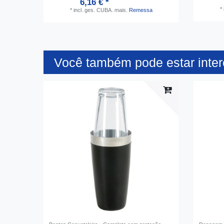
6,16 € *
*
*
incl. ges. CUBA.
mais.
Remessa
Você também pode estar inte