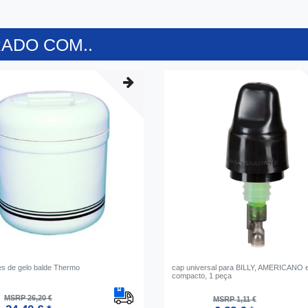
ADO COM..
es de gelo balde Thermo
cap universal para BILLY, AMERICANO 
compacto, 1 peça
MSRP 26,20 €
MSRP 1,11 €