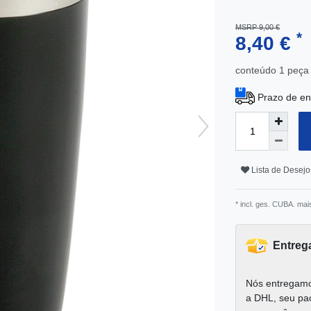
MSRP 9,00 €
*
8,40 €
conteúdo
1
peça
Prazo de en
Lista de Desejo
* incl. ges. CUBA. mai
Entreg
Nós entregamo
a DHL, seu pa