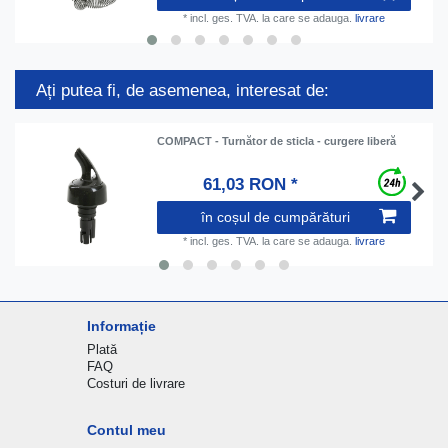
*
incl. ges. TVA.
la care se adauga.
livrare
Ați putea fi, de asemenea, interesat de:
COMPACT - Turnător de sticla - curgere liberă
61,03 RON *
în coșul de cumpărături
*
incl. ges. TVA.
la care se adauga.
livrare
Informație
Plată
FAQ
Costuri de livrare
Contul meu