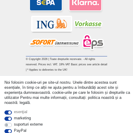
© Copyright 2026 | Toate drepturile rezervate. - All rights
reserved. Prices incl. VAT. 19% VAT Basic prices see article detail
| * Applies to deliveries to the UK!
Withdraw from contract here
Noi folosim cookie-uri pe site-ul nostru. Unele dintre acestea sunt
esențiale, în timp ce alții ne ajuta pentru a îmbunătăți acest site și
experiența dumneavoastră. cookie-urile pe care le folosim și drepturile ca
a lua legatura
utilizator Pentru mai multe informații, consultați: politica noastră și a
noastră: legală.
esenţial
marketing
suporturi externe
PayPal