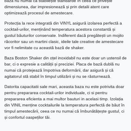
bază nu numai că stabilește standarde în ceea ce privește
dimensiunea, dar impresionează și prin detalii atent care
optimizează procesul de amestecare.
Protecția la rece integrată din VINYL asigură izolarea perfectă a
cocktail-urilor, menținând temperatura acestora constantă și
gustul băuturilor conservate. Indiferent dacă pregătești un mojito
răcoritor sau un martini clasic, ideile tale creative de amestecare
vor fi nelimitate cu această bază de shaker.
Baza Boston Shaker din oțel inoxidabil nu este doar un ustensil de
bar, ci o expresie a calității și preciziei. Placa de bază dublă nu
numai că protejează împotriva deformării, dar asigură și că
agitatorul stă stabil în timpul utilizării și nu se răsturnează.
Datorita capacitatii sale mari, aceasta baza nu este potrivita doar
pentru prepararea cocktail-urilor individuale, ci si pentru
prepararea eficienta a mai multor bauturi in acelasi timp. Izolația
din VINIL menține cocktailurile la temperatura perfectă de băut în
timpul amestecării, ceea ce nu numai că îmbunătățește gustul, ci
și confortul oaspeților tăi.