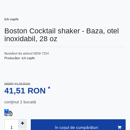
Ich-zapfe
Boston Cocktail shaker - Baza, otel
inoxidabil, 28 oz
Numărul de articol
NEW-7324
Producător:
ich-zapfe
MSRP 44,48 RON
*
41,51 RON
conţinut
1
bucată
în coșul de cumpărături