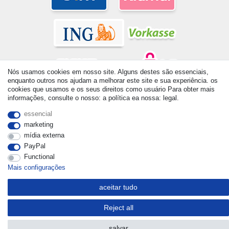
Nós usamos cookies em nosso site. Alguns destes são essenciais,
enquanto outros nos ajudam a melhorar este site e sua experiência. os
cookies que usamos e os seus direitos como usuário Para obter mais
© Copyright 2026 | Todos os direitos reservados. - All rights
informações, consulte o nosso: a política ea nossa: legal.
reserved. Prices incl. VAT. 19% VAT Basic prices see article detail
| * Applies to deliveries to the UK!
essencial
marketing
mídia externa
PayPal
Functional
Mais configurações
aceitar tudo
Reject all
salvar