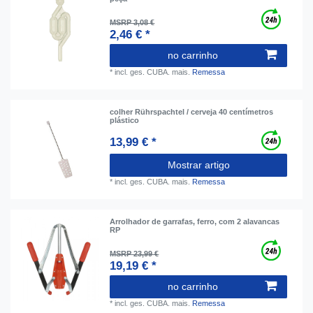
MSRP 3,08 €
2,46 € *
no carrinho
*
incl. ges. CUBA.
mais.
Remessa
colher Rührspachtel / cerveja 40 centímetros
plástico
13,99 € *
Mostrar artigo
*
incl. ges. CUBA.
mais.
Remessa
Arrolhador de garrafas, ferro, com 2 alavancas
RP
MSRP 23,99 €
19,19 € *
no carrinho
*
incl. ges. CUBA.
mais.
Remessa