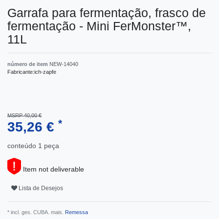
Garrafa para fermentação, frasco de
fermentação - Mini FerMonster™,
11L
número de item
NEW-14040
Fabricante:
ich-zapfe
MSRP 40,00 €
*
35,26 €
conteúdo
1
peça
Item not deliverable
Lista de Desejos
* incl. ges. CUBA. mais.
Remessa