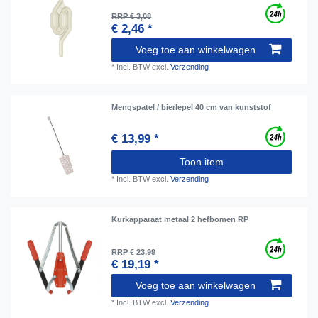
RRP € 3,08
€ 2,46 *
Voeg toe aan winkelwagen
*
Incl. BTW
excl.
Verzending
Mengspatel / bierlepel 40 cm van kunststof
€ 13,99 *
Toon item
*
Incl. BTW
excl.
Verzending
Kurkapparaat metaal 2 hefbomen RP
RRP € 23,99
€ 19,19 *
Voeg toe aan winkelwagen
*
Incl. BTW
excl.
Verzending