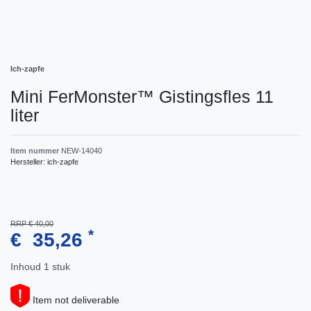
Ich-zapfe
Mini FerMonster™ Gistingsfles 11
liter
Item nummer
NEW-14040
Hersteller:
ich-zapfe
RRP € 40,00
*
€ 35,26
Inhoud
1
stuk
Item not deliverable