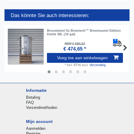
Das könnte Sie auch interessieren:
Brouwketel Ss Brewtech™ Brewmaster Edition
Kettle 38L (10 gal)
RRP € 593,32
€ 474,65 *
Voeg toe aan winkelwagen
*
Incl. BTW
excl.
Verzending
Informatie
Betaling
FAQ
Verzendmethoden
Mijn account
Aanmelden
Register