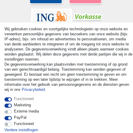
Wij gebruiken cookies en soortgelijke technologieën op onze website en
verwerken persoonlijke gegevens van bezoekers van onze website (bijv.
IP-adres), bijv. om inhoud en advertenties te personaliseren, om media
van derde aanbieders te integreren of om de toegang tot onze website te
analyseren. De gegevensverwerking vindt alleen plaats wanneer cookies
© Copyright 2026 | Alle rechten voorbehouden. - All rights
worden geplaatst. Wij delen deze gegevens met derde partijen die wij in de
reserved. Prices incl. VAT. 19% VAT Basic prices see article detail
instellingen noemen.
| * Applies to deliveries to the UK!
De gegevensverwerking kan plaatsvinden met toestemming of op grond
van een gerechtvaardigd belang. Toestemming kan worden gegeven of
geweigerd. Er bestaat een recht om geen toestemming te geven en om
Contact
Herroepingsrecht uitoefenen
toestemming op een later tijdstip te wijzigen of in te trekken. Meer
informatie over het gebruik van persoonsgegevens en de diensten geven
wij in ons
Privacybeleid
.
Functioneel
Marketing
Externe media
PayPal
Functioneel
Verdere instellingen