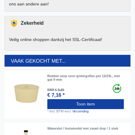
ons aan andere aan!
Zekerheid
Veilig online shoppen dankzij het SSL-Certificaat!
VAAK GEKOCHT MET...
Rubber stop voor gistingsfles pet 12/23L, met
gat 9 mm
RRP € 8,95
€ 7,16 *
Toon item
*
Incl. BTW
excl.
Verzending
Waterslot / buismodel met zwart dop / 1 stuk