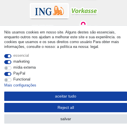
Nós usamos cookies em nosso site. Alguns destes são essenciais,
enquanto outros nos ajudam a melhorar este site e sua experiência. os
cookies que usamos e os seus direitos como usuário Para obter mais
© Copyright 2026 | Todos os direitos reservados. - All rights
informações, consulte o nosso: a política ea nossa: legal.
reserved. Prices incl. VAT. 19% VAT Basic prices see article detail
| * Applies to deliveries to the UK!
essencial
marketing
mídia externa
PayPal
Functional
Mais configurações
aceitar tudo
Reject all
salvar