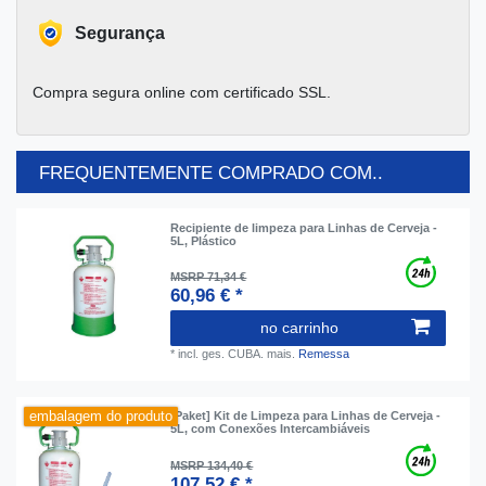
Segurança
Compra segura online com certificado SSL.
FREQUENTEMENTE COMPRADO COM..
Recipiente de limpeza para Linhas de Cerveja -
5L, Plástico
MSRP 71,34 €
60,96 € *
no carrinho
*
incl. ges. CUBA.
mais.
Remessa
embalagem do produto
[Paket] Kit de Limpeza para Linhas de Cerveja -
5L, com Conexões Intercambiáveis
MSRP 134,40 €
107,52 € *