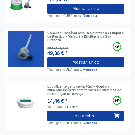
Mostrar artigo
*
incl. ges. CUBA.
mais.
Remessa
Conexão Roscável para Recipientes de Limpeza
de Plástico - Melhore a Eficiência da Sua
Limpeza
MSRP 61,73 €
49,38 € *
Mostrar artigo
*
incl. ges. CUBA.
mais.
Remessa
Lubrificante de torneira 70ml - Gordura
alimentar insípida para torneiras e sistemas de
distribuição de cerveja
14,46 € *
70
| 206,57 € / liter
no carrinho
*
incl. ges. CUBA.
mais.
Remessa