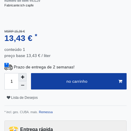
número de item
443129
Fabricante:
ich-zapfe
MSRP 15,39 €
*
13,43 €
conteúdo
1
preço base
13,43 € / liter
Prazo de entrega de 2 semanas!
no carrinho
Lista de Desejos
* incl. ges. CUBA. mais.
Remessa
Entrega rápida