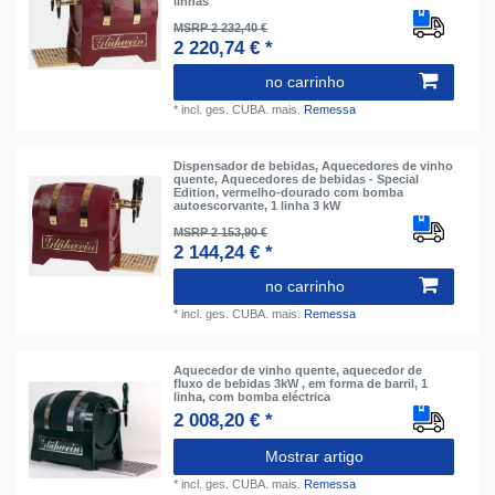
linhas
MSRP 2 232,40 €
2 220,74 € *
no carrinho
*
incl. ges. CUBA.
mais.
Remessa
Dispensador de bebidas, Aquecedores de vinho
quente, Aquecedores de bebidas - Special
Edition, vermelho-dourado com bomba
autoescorvante, 1 linha 3 kW
MSRP 2 153,90 €
2 144,24 € *
no carrinho
*
incl. ges. CUBA.
mais.
Remessa
Aquecedor de vinho quente, aquecedor de
fluxo de bebidas 3kW , em forma de barril, 1
linha, com bomba eléctrica
2 008,20 € *
Mostrar artigo
*
incl. ges. CUBA.
mais.
Remessa