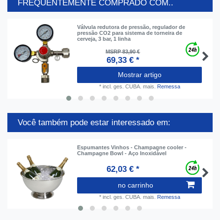
FREQUENTEMENTE COMPRADO COM..
Válvula redutora de pressão, regulador de
pressão CO2 para sistema de torneira de
cerveja, 3 bar, 1 linha
MSRP 83,90 €
69,33 € *
Mostrar artigo
*
incl. ges. CUBA.
mais.
Remessa
Você também pode estar interessado em:
Espumantes Vinhos - Champagne cooler -
Champagne Bowl - Aço Inoxidável
62,03 € *
no carrinho
*
incl. ges. CUBA.
mais.
Remessa