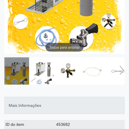
Toque para ampliar
Mais Informações
Ceres::Template.singleItemTechnicalDataAttribute
Ceres::Template.singleItemTechnicalDataValue
ID do item
453682