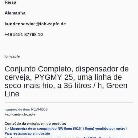
Riesa
Alemanha
kundenservice@ich-zapfe.de
+49 5151 87798 10
Ich-zapfe
Conjunto Completo, dispensador de
cerveja, PYGMY 25, uma linha de
seco mais frio, a 35 litros / h, Green
Line
número de item
NEW-6353
Fabricante:
ich-zapfe
Conteúdo da embalagem do produto:
2 x
Mangueira de ar comprimido NW 6mm (5/16" / 8mm) vendido por metro |
Para restauração e indústria