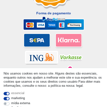
Forma de pagamento
Nós usamos cookies em nosso site. Alguns destes são essenciais,
enquanto outros nos ajudam a melhorar este site e sua experiência. os
cookies que usamos e os seus direitos como usuário Para obter mais
informações, consulte o nosso: a política ea nossa: legal.
© Copyright 2026 | Todos os direitos reservados. - All rights
reserved. Prices incl. VAT. 19% VAT Basic prices see article detail
essencial
| * Applies to deliveries to the UK!
marketing
mídia externa