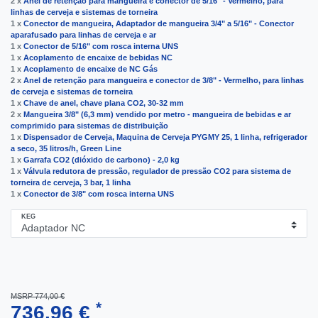
2 x
Anel de retenção para mangueira e conector de 5/16" - Vermelho, para
linhas de cerveja e sistemas de torneira
1 x
Conector de mangueira, Adaptador de mangueira 3/4" a 5/16" - Conector
aparafusado para linhas de cerveja e ar
1 x
Conector de 5/16" com rosca interna UNS
1 x
Acoplamento de encaixe de bebidas NC
1 x
Acoplamento de encaixe de NC Gás
2 x
Anel de retenção para mangueira e conector de 3/8" - Vermelho, para linhas
de cerveja e sistemas de torneira
1 x
Сhave de anel, chave plana CO2, 30-32 mm
2 x
Mangueira 3/8" (6,3 mm) vendido por metro - mangueira de bebidas e ar
comprimido para sistemas de distribuição
1 x
Dispensador de Cerveja, Maquina de Cerveja PYGMY 25, 1 linha, refrigerador
a seco, 35 litros/h, Green Line
1 x
Garrafa CO2 (dióxido de carbono) - 2,0 kg
1 x
Válvula redutora de pressão, regulador de pressão CO2 para sistema de
torneira de cerveja, 3 bar, 1 linha
1 x
Conector de 3/8" com rosca interna UNS
KEG
MSRP 774,00 €
*
736,96 €