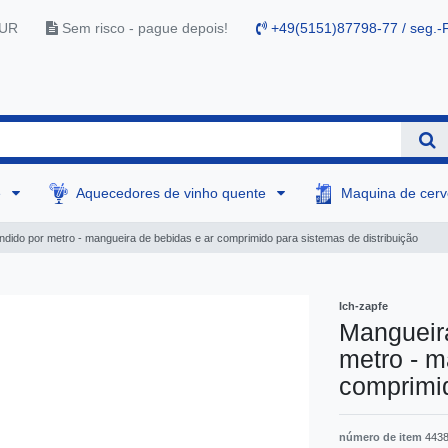
EUR
Sem risco - pague depois!
+49(5151)87798-77 / seg.-F
e
Aquecedores de vinho quente
Maquina de cer
dido por metro - mangueira de bebidas e ar comprimido para sistemas de distribuição
Ich-zapfe
Mangueira
metro - m
comprimid
número de item
443