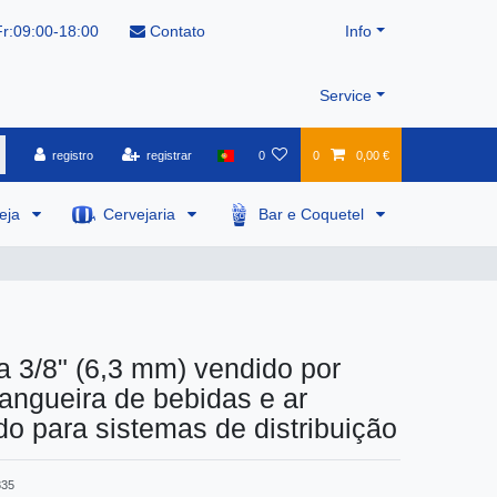
r:09:00-18:00
Contato
Info
Service
registro
registrar
0
0
0,00 €
veja
Cervejaria
Bar e Coquetel
 3/8" (6,3 mm) vendido por
angueira de bebidas e ar
o para sistemas de distribuição
835