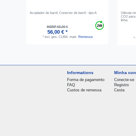
Acoplador de barril, Conector de barril - tipo A
Válvula r
CO2 para s
linha
MSRP 60,00 €
56,00 € *
*
incl. ges. CUBA.
mais.
Remessa
*
Informations
Minha con
Forma de pagamento
Conecte-se
FAQ
Registro
Custos de remessa
Cesta