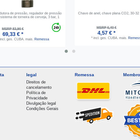
edutora de pressão, regulador de pressão
Сhave de anel, chave plana CO2, 30-3
istema de torneira de cerveja, 3 bar, 1
MSRP 6,40 €
MSRP 83,90 €
4,57 € *
69,33 € *
*
incl. ges. CUBA.
mais.
Remes
incl. ges. CUBA.
mais.
Remessa
ta
legal
Remessa
Membro
Direitos de
cancelamento
Política de
Privacidade
Divulgação legal
Condições Gerais