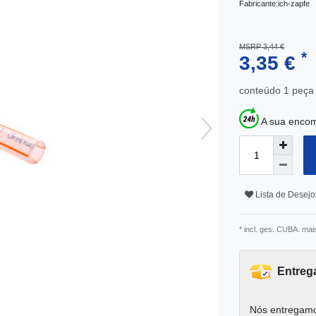
Fabricante:
ich-zapfe
MSRP 3,44 €
*
3,35 €
conteúdo
1
peça
A sua encom
Lista de Desejo
* incl. ges. CUBA. mai
Entreg
Nós entregamo