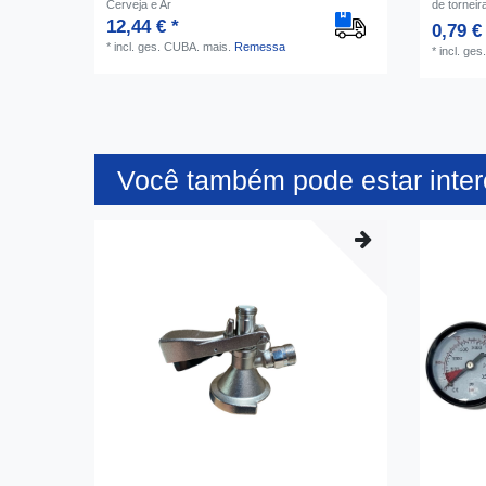
Cerveja e Ar
de torneir
12,44 € *
0,79 €
*
incl. ges. CUBA.
mais.
Remessa
*
incl. ge
Você também pode estar inte