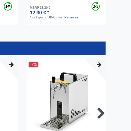
MSRP 15,30 €
12,30 € *
*
incl. ges. CUBA.
mais.
Remessa
-7%