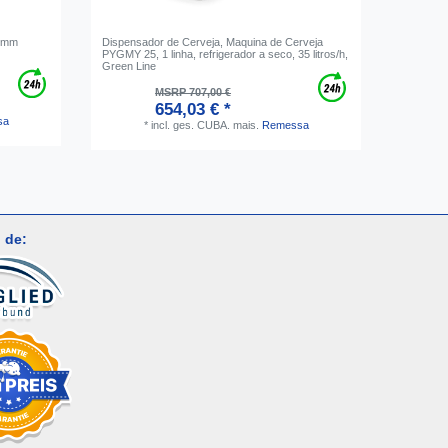
2 mm
Dispensador de Cerveja, Maquina de Cerveja
Mangueira
PYGMY 25, 1 linha, refrigerador a seco, 35 litros/h,
mangueir
Green Line
sistemas 
MSRP 707,00 €
654,03 € *
sa
*
incl. ges. CUBA.
mais.
Remessa
 de: