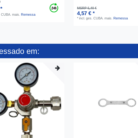
a
 *
MSRP 6,40 €
4,57 € *
s. CUBA.
mais.
Remessa
*
incl. ges. CUBA.
mais.
Remessa
ressado em: