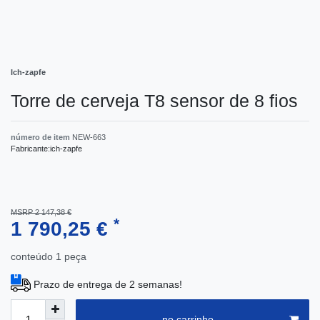
Ich-zapfe
Torre de cerveja T8 sensor de 8 fios
número de item
NEW-663
Fabricante:
ich-zapfe
MSRP 2 147,38 €
*
1 790,25 €
conteúdo
1
peça
Prazo de entrega de 2 semanas!
no carrinho