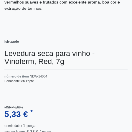
vermelhos suaves e frutados com excelente aroma, boa cor e
extração de taninos.
Ich-zapfe
Levedura seca para vinho -
Vinoferm, Red, 7g
número de item
NEW-14054
Fabricante:
ich-zapfe
MSRP 6,66 €
*
5,33 €
conteúdo
1
peça
preço base
5,33 € / peça