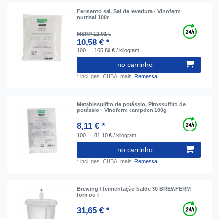
Fermento sal, Sal de levedura - Vinoferm
nutrisal 100g
MSRP 12,01 €
10,58 € *
100
| 105,80 € / kilogram
no carrinho
*
incl. ges. CUBA.
mais.
Remessa
Metabissulfito de potássio, Pirossulfito de
potássio - Vinoferm campden 100g
8,11 € *
100
| 81,10 € / kilogram
no carrinho
*
incl. ges. CUBA.
mais.
Remessa
Brewing / fermentação balde 30 BREWFERM
formou l
31,65 € *