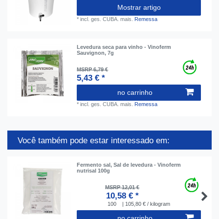
Mostrar artigo
*
incl. ges. CUBA.
mais.
Remessa
Levedura seca para vinho - Vinoferm
Sauvignon, 7g
MSRP 6,79 €
5,43 € *
no carrinho
*
incl. ges. CUBA.
mais.
Remessa
Você também pode estar interessado em:
Fermento sal, Sal de levedura - Vinoferm
nutrisal 100g
MSRP 12,01 €
10,58 € *
100
| 105,80 € / kilogram
no carrinho