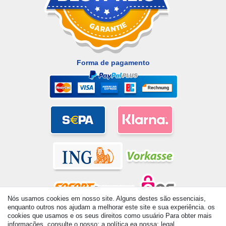
Forma de pagamento
Nós usamos cookies em nosso site. Alguns destes são essenciais,
enquanto outros nos ajudam a melhorar este site e sua experiência. os
cookies que usamos e os seus direitos como usuário Para obter mais
© Copyright 2026 | Todos os direitos reservados. - All rights
informações, consulte o nosso: a política ea nossa: legal.
reserved. Prices incl. VAT. 19% VAT Basic prices see article detail