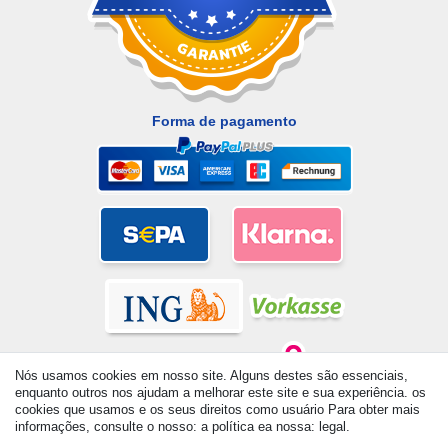
Forma de pagamento
Nós usamos cookies em nosso site. Alguns destes são essenciais,
enquanto outros nos ajudam a melhorar este site e sua experiência. os
cookies que usamos e os seus direitos como usuário Para obter mais
informações, consulte o nosso: a política ea nossa: legal.
© Copyright 2026 | Todos os direitos reservados. - All rights
reserved. Prices incl. VAT. 19% VAT Basic prices see article detail