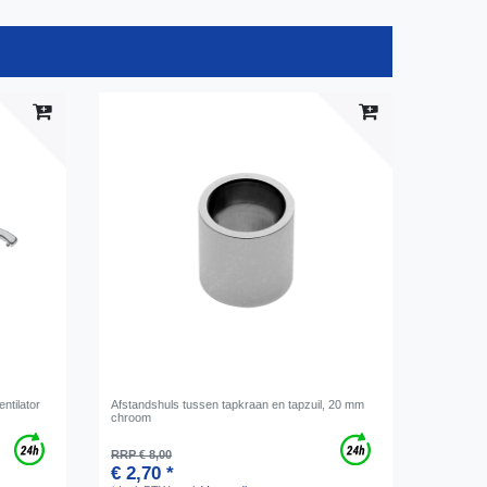
ntilator
Afstandshuls tussen tapkraan en tapzuil, 20 mm
chroom
RRP € 8,00
€ 2,70 *