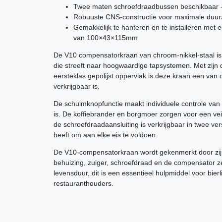
Twee maten schroefdraadbussen beschikbaar
Robuuste CNS-constructie voor maximale duur
Gemakkelijk te hanteren en te installeren met
van 100×43×115mm
De V10 compensatorkraan van chroom-nikkel-staal is 
die streeft naar hoogwaardige tapsystemen. Met zijn 
eersteklas gepolijst oppervlak is deze kraan een van
verkrijgbaar is.
De schuimknopfunctie maakt individuele controle van d
is. De koffiebrander en borgmoer zorgen voor een vei
de schroefdraadaansluiting is verkrijgbaar in twee vers
heeft om aan elke eis te voldoen.
De V10-compensatorkraan wordt gekenmerkt door zijn 
behuizing, zuiger, schroefdraad en de compensator 
levensduur, dit is een essentieel hulpmiddel voor bie
restauranthouders.