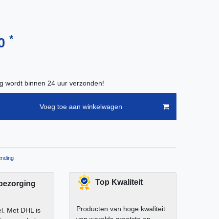
*
00
ng wordt binnen 24 uur verzonden!
Voeg toe aan winkelwagen
nding
Top Kwaliteit
 bezorging
Producten van hoge kwaliteit
el. Met DHL is
van werelds grootste en