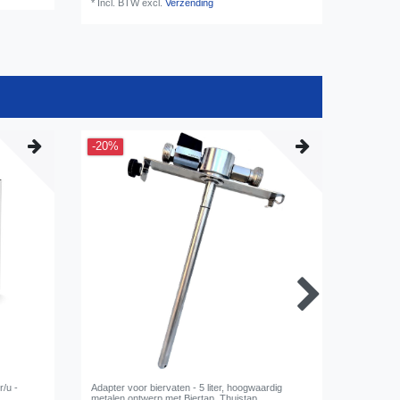
*
Incl. BTW
excl.
Verzending
-20%
r/u -
Adapter voor biervaten - 5 liter, hoogwaardig
Haaksleu
metalen ontwerp met Biertap, Thuistap