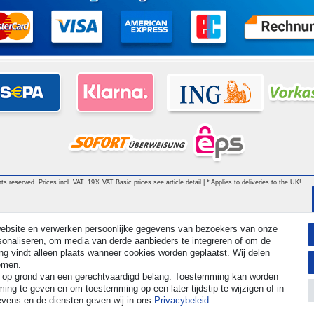
ts reserved. Prices incl. VAT. 19% VAT Basic prices see article detail | * Applies to deliveries to the UK!
 website en verwerken persoonlijke gegevens van bezoekers van onze
ersonaliseren, om media van derde aanbieders te integreren of om de
g vindt alleen plaats wanneer cookies worden geplaatst. Wij delen
oemen.
 op grond van een gerechtvaardigd belang. Toestemming kan worden
ng te geven en om toestemming op een later tijdstip te wijzigen of in
evens en de diensten geven wij in ons
Privacybeleid
.