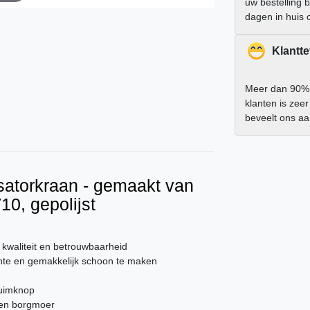
uw bestelling 
dagen in huis 
Klantt
Meer dan 90%
klanten is zee
beveelt ons a
satorkraan - gemaakt van
10, gepolijst
 kwaliteit en betrouwbaarheid
ante en gemakkelijk schoon te maken
huimknop
r en borgmoer