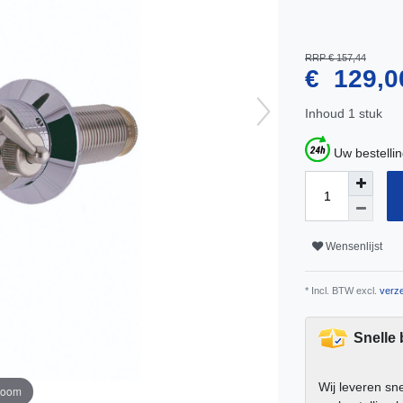
RRP € 157,44
€ 129,
Inhoud
1
stuk
Uw bestelli
Wensenlijst
* Incl. BTW excl.
verze
Snelle
Wij leveren sn
zoom