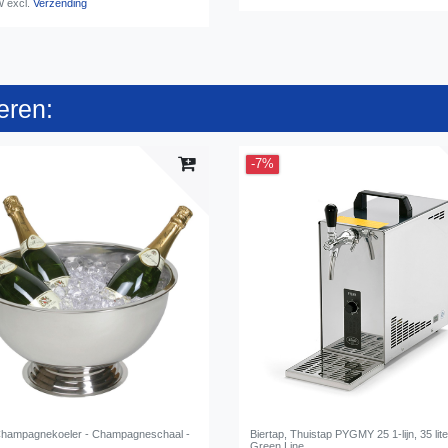
W
excl.
Verzending
eren:
-7%
Champagnekoeler - Champagneschaal -
Biertap, Thuistap PYGMY 25 1-lijn, 35 lite
Green Line