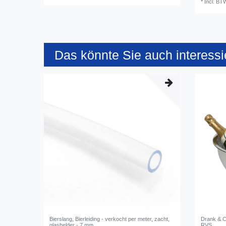
*
Incl. BT
Das könnte Sie auch interessi
Bierslang, Bierleiding - verkocht per meter, zacht,
Drank & 
glashelder - 7 mm
RVS