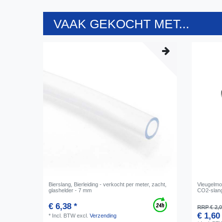
VAAK GEKOCHT MET...
Bierslang, Bierleiding - verkocht per meter, zacht,
Vleugelmoe
glashelder - 7 mm
CO2-slan
€ 6,38 *
RRP € 2,
€ 1,60
*
Incl. BTW
excl.
Verzending