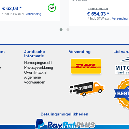
€ 62,03 *
RRP € 707,00
€ 654,03 *
*
Incl. BTW
excl.
Verzending
*
Incl. BTW
excl.
Verzending
unt
Juridische
Verzending
Lid van
informatie
Herroepingsrecht
Privacyverklaring
n
Over ik-tap.nl
Algemene
voorwaarden
Betalingsmogelijkheden