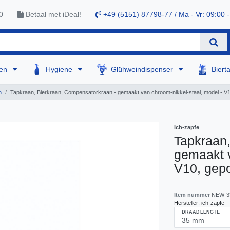
0
Betaal met iDeal!
+49 (5151) 87798-77 / Ma - Vr: 09:00 -
sen
Hygiene
Glühweindispenser
Biert
n
Tapkraan, Bierkraan, Compensatorkraan - gemaakt van chroom-nikkel-staal, model - V10
Ich-zapfe
Tapkraan,
gemaakt v
V10, gepo
Item nummer
NEW-3
Hersteller:
ich-zapfe
DRAADLENGTE