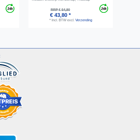
RRP € 54,80
€ 43,80 *
*
Incl. BTW
excl.
Verzending
: