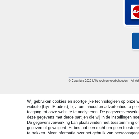
© Copyright 2026 | Alle rechten voorbehouden. - All righ
Wij gebruiken cookies en soortgelijke technologieën op onze
website (bijv. IP-adres), bijv. om inhoud en advertenties te p
toegang tot onze website te analyseren. De gegevensverwerkin
deze gegevens met derde partijen die wij in de instellingen n
De gegevensverwerking kan plaatsvinden met toestemming of
gegeven of geweigerd. Er bestaat een recht om geen toestemmi
te trekken. Meer informatie over het gebruik van persoonsgeg