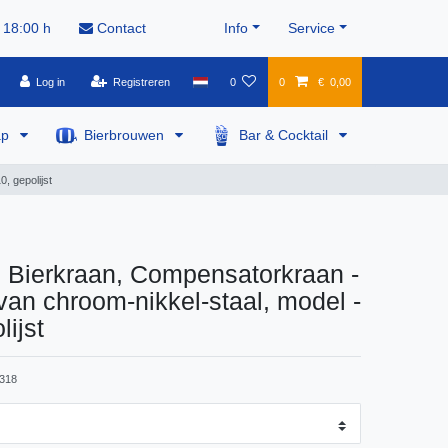
 18:00 h
Contact
Info
Service
Log in
Registreren
0
0
€ 0,00
ap
Bierbrouwen
Bar & Cocktail
, gepolijst
 Bierkraan, Compensatorkraan -
an chroom-nikkel-staal, model -
lijst
318