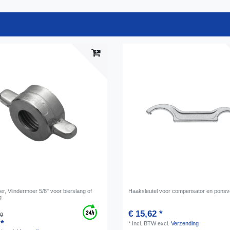
r, Vlindermoer 5/8" voor bierslang of
Haaksleutel voor compensator en ponsve
g
€ 15,62 *
00
 *
*
Incl. BTW
excl.
Verzending