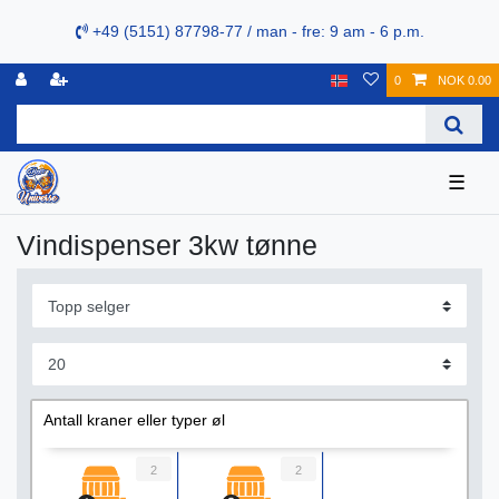
+49 (5151) 87798-77 / man - fre: 9 am - 6 p.m.
0
NOK 0.00
☰
Vindispenser 3kw tønne
Antall kraner eller typer øl
2
2