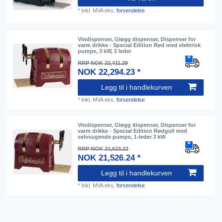
*
Inkl. MVA
eks.
forsendelse
Vindispenser, Gløgg dispenser, Dispenser for
varm drikke - Special Edition Rød med elektrisk
pumpe, 3 kW, 2 leder
RRP NOK 22,411.29
NOK 22,294.23 *
Legg til i handlekurven
*
Inkl. MVA
eks.
forsendelse
Vindispenser, Gløgg dispenser, Dispenser for
varm drikke - Special Edition Rødgull med
selvsugende pumpe, 1-leder 3 kW
RRP NOK 21,623.22
NOK 21,526.24 *
Legg til i handlekurven
*
Inkl. MVA
eks.
forsendelse