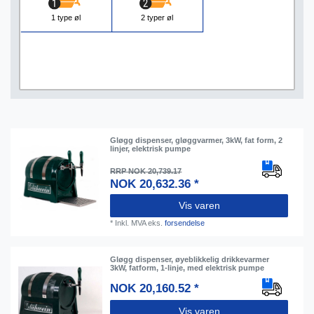
1 type øl
2 typer øl
Gløgg dispenser, gløggvarmer, 3kW, fat form, 2
linjer, elektrisk pumpe
RRP NOK 20,739.17
NOK 20,632.36 *
Vis varen
*
Inkl. MVA
eks.
forsendelse
Gløgg dispenser, øyeblikkelig drikkevarmer
3kW, fatform, 1-linje, med elektrisk pumpe
NOK 20,160.52 *
Vis varen