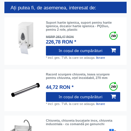
Ați putea fi, de asemenea, interesat de:
Suport hartie igienica, suport pentru hartie
igienica, dozator hartie igienica - PQDuo,
pentru 2 role, plastic
MSRP 283,47 RON
226,78 RON *
în coșul de cumpărături
*
incl. ges. TVA.
la care se adauga.
livrare
Racord scurgere chiuveta, teava scurgere
pentru chiuveta, oțel inoxidabil, 270 mm
44,72 RON *
în coșul de cumpărături
*
incl. ges. TVA.
la care se adauga.
livrare
Chiuveta, chiuveta bucatarie inox, chiuveta
industriala - cu comandă pe genunchi