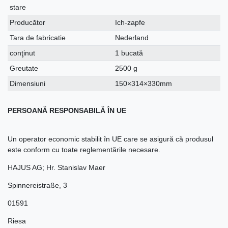
stare
Producător
Ich-zapfe
Tara de fabricatie
Nederland
conţinut
1 bucată
Greutate
2500 g
Dimensiuni
150×314×330mm
PERSOANĂ RESPONSABILĂ ÎN UE
Un operator economic stabilit în UE care se asigură că produsul
este conform cu toate reglementările necesare.
HAJUS AG; Hr. Stanislav Maer
Spinnereistraße
,
3
01591
Riesa