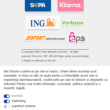
© Copyright 2026 | Toate drepturile rezervate. - All rights
reserved. Prices incl. VAT. 19% VAT Basic prices see article detail
| * Applies to deliveries to the UK!
Withdraw from contract here
Noi folosim cookie-uri pe site-ul nostru. Unele dintre acestea sunt
esențiale, în timp ce alții ne ajuta pentru a îmbunătăți acest site și
experiența dumneavoastră. cookie-urile pe care le folosim și drepturile ca
a lua legatura
utilizator Pentru mai multe informații, consultați: politica noastră și a
noastră: legală.
esenţial
marketing
suporturi externe