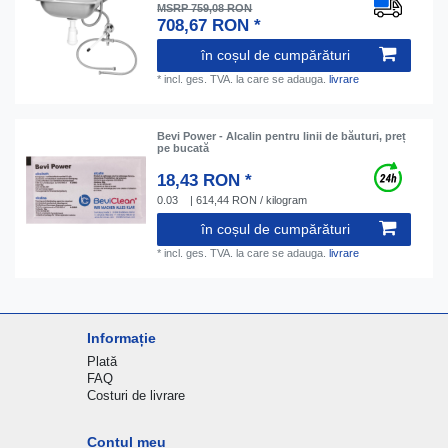
MSRP 759,08 RON
708,67 RON *
în coșul de cumpărături
*
incl. ges. TVA.
la care se adauga.
livrare
Bevi Power - Аlcalin pentru linii de băuturi, preț
pe bucată
18,43 RON *
0.03
| 614,44 RON / kilogram
în coșul de cumpărături
*
incl. ges. TVA.
la care se adauga.
livrare
Informație
Plată
FAQ
Costuri de livrare
Contul meu