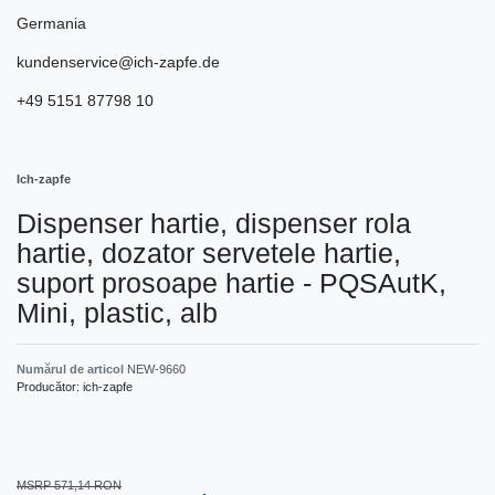
Germania
kundenservice@ich-zapfe.de
+49 5151 87798 10
Ich-zapfe
Dispenser hartie, dispenser rola
hartie, dozator servetele hartie,
suport prosoape hartie - PQSAutK,
Mini, plastic, alb
Numărul de articol
NEW-9660
Producător:
ich-zapfe
MSRP 571,14 RON