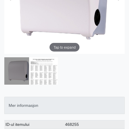
Tap to expand
Mer informasjon
Ceres::Template.singleItemTechnicalDataAttribute
Ceres::Template.singleItemTechnicalDataValue
ID-ul itemului
468255