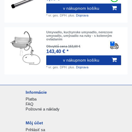
v nákupnom košíku
*
vr. ges. DPH.
plus.
Doprava
Umyvadlo, kuchynske umyvadlo, nerezove
umyvadlo, umývadlo na ruky - s kolenným
ovládaním
Obvyklá cena 153,60 €
143,40 € *
v nákupnom košíku
*
vr. ges. DPH.
plus.
Doprava
Informácie
Platba
FAQ
Poštovné a náklady
Môj účet
Prihlásiť sa