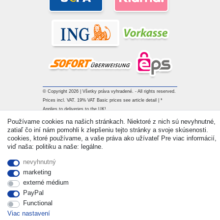
© Copyright 2026 | Všetky práva vyhradené. - All rights reserved.
Prices incl. VAT. 19% VAT Basic prices see article detail | *
Applies to deliveries to the UK!
Používame cookies na našich stránkach. Niektoré z nich sú nevyhnutné,
zatiaľ čo iní nám pomohli k zlepšeniu tejto stránky a svoje skúsenosti.
Kontakt
Withdraw from contract here
cookies, ktoré používame, a vaše práva ako užívateľ Pre viac informácií,
viď naša: politiku a naše: legálne.
nevyhnutný
marketing
externé médium
PayPal
Functional
Viac nastavení