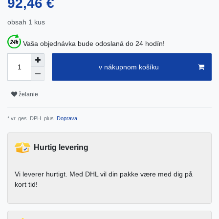
92,46 €
obsah
1
kus
Vaša objednávka bude odoslaná do 24 hodín!
v nákupnom košíku
želanie
* vr. ges. DPH. plus.
Doprava
Hurtig levering
Vi leverer hurtigt. Med DHL vil din pakke være med dig på
kort tid!