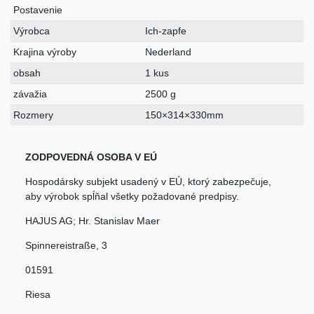
Postavenie
Výrobca
Ich-zapfe
Krajina výroby
Nederland
obsah
1 kus
závažia
2500 g
Rozmery
150×314×330mm
ZODPOVEDNÁ OSOBA V EÚ
Hospodársky subjekt usadený v EÚ, ktorý zabezpečuje,
aby výrobok spĺňal všetky požadované predpisy.
HAJUS AG; Hr. Stanislav Maer
Spinnereistraße
,
3
01591
Riesa