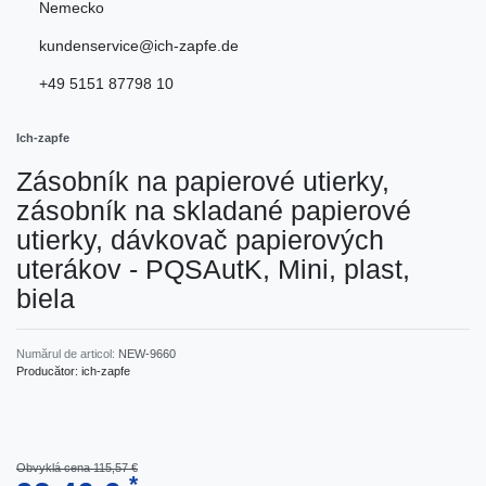
Nemecko
kundenservice@ich-zapfe.de
+49 5151 87798 10
Ich-zapfe
Zásobník na papierové utierky,
zásobník na skladané papierové
utierky, dávkovač papierových
uterákov - PQSAutK, Mini, plast,
biela
Numărul de articol:
NEW-9660
Producător:
ich-zapfe
Obvyklá cena 115,57 €
*