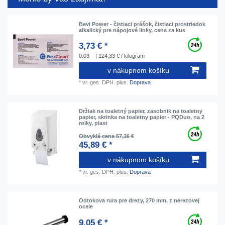
Bevi Power - čistiaci prášok, čistiaci prostriedok
alkalický pre nápojové linky, cena za kus
3,73 € *
0.03
| 124,33 € / kilogram
v nákupnom košíku
*
vr. ges. DPH.
plus.
Doprava
Držiak na toaletný papier, zasobnik na toaletny
papier, skrinka na toaletny papier - PQDuo, na 2
rolky, plast
Obvyklá cena 57,36 €
45,89 € *
v nákupnom košíku
*
vr. ges. DPH.
plus.
Doprava
Odtokova rura pre drezy, 270 mm, z nerezovej
ocele
9,05 € *