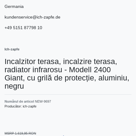
Germania
kundenservice@ich-zapfe.de
+49 5151 87798 10
Ich-zapfe
Incalzitor terasa, incalzire terasa,
radiator infrarosu - Modell 2400
Giant, cu grilă de protecție, aluminiu,
negru
Numărul de articol
NEW-9697
Producător:
ich-zapfe
MSRP 1.619,95 RON