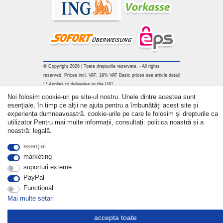
© Copyright 2026 | Toate drepturile rezervate. - All rights
reserved. Prices incl. VAT. 19% VAT Basic prices see article detail
| * Applies to deliveries to the UK!
Noi folosim cookie-uri pe site-ul nostru. Unele dintre acestea sunt
Withdraw from contract here
esențiale, în timp ce alții ne ajuta pentru a îmbunătăți acest site și
experiența dumneavoastră. cookie-urile pe care le folosim și drepturile ca
utilizator Pentru mai multe informații, consultați: politica noastră și a
a lua legatura
noastră: legală.
esenţial
marketing
suporturi externe
PayPal
Functional
Mai multe setari
accepta toate