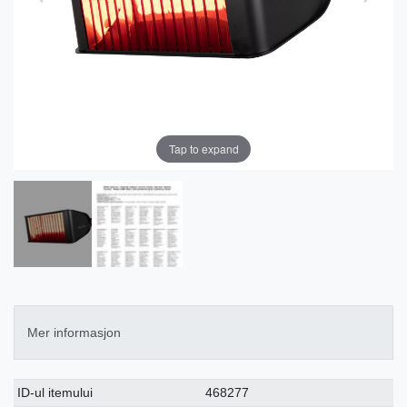
Tap to expand
Mer informasjon
Ceres::Template.singleItemTechnicalDataAttribute
Ceres::Template.singleItemTechnicalDataValue
ID-ul itemului
468277