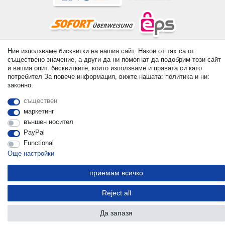
Ние използваме бисквитки на нашия сайт. Някои от тях са от
© Copyright 2026 | Всички права запазени. - All rights reserved.
съществено значение, а други да ни помогнат да подобрим този сайт
Prices incl. VAT. 19% VAT Basic prices see article detail | *
и вашия опит. бисквитките, които използваме и правата си като
Applies to deliveries to the UK!
потребител За повече информация, вижте нашата: политика и ни:
законно.
контакт
Withdraw from contract here
съществен
маркетинг
външен носител
PayPal
Functional
Още настройки
приемам всичко
Reject all
Да запазя