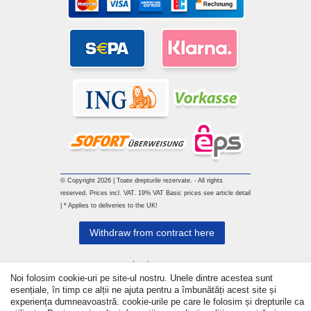
© Copyright 2026 | Toate drepturile rezervate. - All rights
reserved. Prices incl. VAT. 19% VAT Basic prices see article detail
| * Applies to deliveries to the UK!
Withdraw from contract here
a lua legatura
Noi folosim cookie-uri pe site-ul nostru. Unele dintre acestea sunt
esențiale, în timp ce alții ne ajuta pentru a îmbunătăți acest site și
experiența dumneavoastră. cookie-urile pe care le folosim și drepturile ca