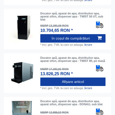
*
incl. ges. TVA.
la care se adauga.
livrare
Dozator apă, aparat de apa, distribuitor apa,
aparat sifon, dispenser apa - TWIST 50 UT, sub
blat
MSRP 13.380,69 RON
10.704,65 RON *
în coșul de cumpărături
*
incl. ges. TVA.
la care se adauga.
livrare
Dozator apă, aparat de apa, distribuitor apa,
aparat sifon, dispenser apa - TWIST 80, pe masă
MSRP 17.282,81 RON
13.826,25 RON *
Afișare articol
*
incl. ges. TVA.
la care se adauga.
livrare
Dozator apă, aparat de apa, distribuitor apa,
aparat sifon, dispenser apa - DONAU, sub blat
MSRP 13.989,53 RON