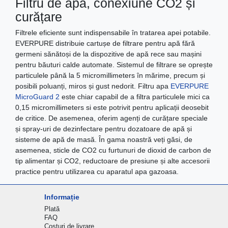
Filtru de apă, conexiune CO2 și
curățare
Filtrele eficiente sunt indispensabile în tratarea apei potabile.
EVERPURE distribuie cartușe de filtrare pentru apă fără
germeni sănătoși de la dispozitive de apă rece sau mașini
pentru băuturi calde automate. Sistemul de filtrare se oprește
particulele până la 5 micromillimeters în mărime, precum și
posibili poluanți, miros și gust nedorit. Filtru apa
EVERPURE
MicroGuard 2
este chiar capabil de a filtra particulele mici ca
0,15 micromillimeters si este potrivit pentru aplicații deosebit
de critice. De asemenea, oferim agenți de curățare speciale
și spray-uri de dezinfectare pentru dozatoare de apă și
sisteme de apă de masă. În gama noastră veți găsi, de
asemenea, sticle de CO2 cu furtunuri de dioxid de carbon de
tip alimentar și CO2, reductoare de presiune și alte accesorii
practice pentru utilizarea cu aparatul apa gazoasa.
Informație
Plată
FAQ
Costuri de livrare