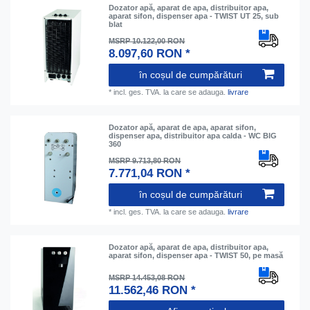
Dozator apă, aparat de apa, distribuitor apa,
aparat sifon, dispenser apa - TWIST UT 25, sub
blat
MSRP 10.122,00 RON
8.097,60 RON *
în coșul de cumpărături
*
incl. ges. TVA.
la care se adauga.
livrare
Dozator apă, aparat de apa, aparat sifon,
dispenser apa, distribuitor apa calda - WC BIG
360
MSRP 9.713,80 RON
7.771,04 RON *
în coșul de cumpărături
*
incl. ges. TVA.
la care se adauga.
livrare
Dozator apă, aparat de apa, distribuitor apa,
aparat sifon, dispenser apa - TWIST 50, pe masă
MSRP 14.453,08 RON
11.562,46 RON *