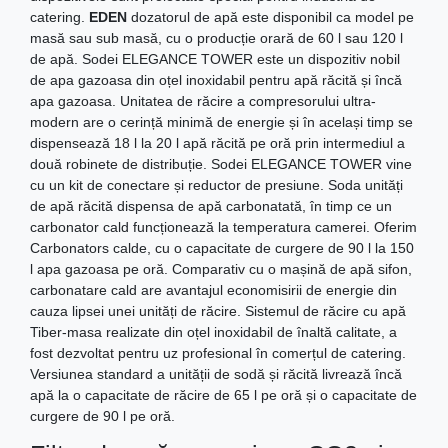
catering.
EDEN
dozatorul de apă este disponibil ca model pe
masă sau sub masă, cu o producție orară de 60 l sau 120 l
de apă. Sodei ELEGANCE TOWER este un dispozitiv nobil
de apa gazoasa din oțel inoxidabil pentru apă răcită și încă
apa gazoasa. Unitatea de răcire a compresorului ultra-
modern are o cerință minimă de energie și în același timp se
dispensează 18 l la 20 l apă răcită pe oră prin intermediul a
două robinete de distribuție. Sodei ELEGANCE TOWER vine
cu un kit de conectare și reductor de presiune. Soda unități
de apă răcită dispensa de apă carbonatată, în timp ce un
carbonator cald funcționează la temperatura camerei. Oferim
Carbonators calde, cu o capacitate de curgere de 90 l la 150
l apa gazoasa pe oră. Comparativ cu o mașină de apă sifon,
carbonatare cald are avantajul economisirii de energie din
cauza lipsei unei unități de răcire. Sistemul de răcire cu apă
Tiber-masa realizate din oțel inoxidabil de înaltă calitate, a
fost dezvoltat pentru uz profesional în comerțul de catering.
Versiunea standard a unității de sodă și răcită livrează încă
apă la o capacitate de răcire de 65 l pe oră și o capacitate de
curgere de 90 l pe oră.