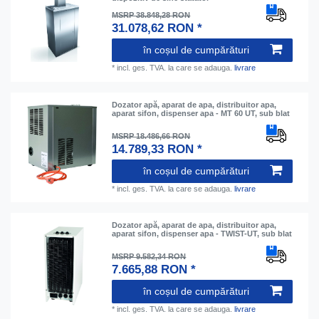
MSRP 38.848,28 RON
31.078,62 RON *
în coșul de cumpărături
*
incl. ges. TVA.
la care se adauga.
livrare
Dozator apă, aparat de apa, distribuitor apa,
aparat sifon, dispenser apa - MT 60 UT, sub blat
MSRP 18.486,66 RON
14.789,33 RON *
în coșul de cumpărături
*
incl. ges. TVA.
la care se adauga.
livrare
Dozator apă, aparat de apa, distribuitor apa,
aparat sifon, dispenser apa - TWIST-UT, sub blat
MSRP 9.582,34 RON
7.665,88 RON *
în coșul de cumpărături
*
incl. ges. TVA.
la care se adauga.
livrare