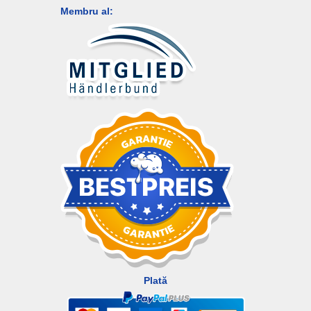
Membru al:
Plată