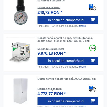
cu carcasă din plastic
MSRP 300,89 RON
240,72 RON *
în coșul de cumpărături
*
incl. ges. TVA.
la care se adauga.
livrare
Dozator apă, aparat de apa, distribuitor apa,
aparat sifon, dispenser apa - AS-45, 2 linii
MSRP 12.432,34 RON
9.970,18 RON *
în coșul de cumpărături
*
incl. ges. TVA.
la care se adauga.
livrare
Dulap pentru dozator de apă AQUA QUBE, alb
MSRP 6.621,11 RON
4.778,77 RON *
în coșul de cumpărături