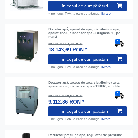
în coșul de cumpărături
*
incl. ges. TVA.
la care se adauga.
livrare
Dozator apă, aparat de apa, distribuitor apa,
aparat sifon, dispenser apa - Bluglass 80, pe
masă
MSRP 21.062,38 RON
18.143,69 RON *
în coșul de cumpărături
*
incl. ges. TVA.
la care se adauga.
livrare
Dozator apă, aparat de apa, distribuitor apa,
aparat sifon, dispenser apa - TIBER, sub blat
MSRP 12.688,82 RON
9.112,86 RON *
în coșul de cumpărături
*
incl. ges. TVA.
la care se adauga.
livrare
Reductor presiune apa, regulator de presiune