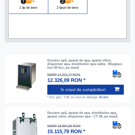
1 tip de bere
2 tipuri de bere
Dozator apă, aparat de apa, aparat sifon,
dispenser apa, distribuitor apa calda - Bluglass
hot 30 fizz, pe masă
MSRP 14.311,74 RON
12.326,09 RON *
în coșul de cumpărături
*
incl. ges. TVA.
la care se adauga.
livrare
Dozator apă, aparat de apa, distribuitor apa,
aparat sifon, dispenser apa - CT 60, pe masă
MSRP 18.894,86 RON
15.115,79 RON *