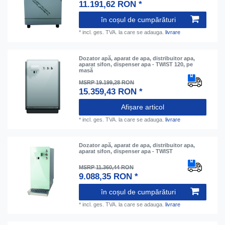
11.191,62 RON *
în coșul de cumpărături
*
incl. ges. TVA.
la care se adauga.
livrare
Dozator apă, aparat de apa, distribuitor apa,
aparat sifon, dispenser apa - TWIST 120, pe
masă
MSRP 19.199,28 RON
15.359,43 RON *
Afișare articol
*
incl. ges. TVA.
la care se adauga.
livrare
Dozator apă, aparat de apa, distribuitor apa,
aparat sifon, dispenser apa - TWIST
MSRP 11.360,44 RON
9.088,35 RON *
în coșul de cumpărături
*
incl. ges. TVA.
la care se adauga.
livrare