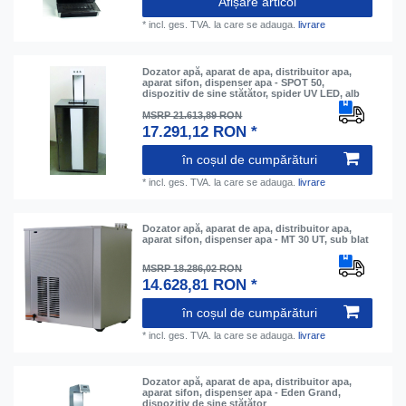
Afișare articol
*
incl. ges. TVA.
la care se adauga.
livrare
Dozator apă, aparat de apa, distribuitor apa,
aparat sifon, dispenser apa - SPOT 50,
dispozitiv de sine stătător, spider UV LED, alb
MSRP 21.613,89 RON
17.291,12 RON *
în coșul de cumpărături
*
incl. ges. TVA.
la care se adauga.
livrare
Dozator apă, aparat de apa, distribuitor apa,
aparat sifon, dispenser apa - MT 30 UT, sub blat
MSRP 18.286,02 RON
14.628,81 RON *
în coșul de cumpărături
*
incl. ges. TVA.
la care se adauga.
livrare
Dozator apă, aparat de apa, distribuitor apa,
aparat sifon, dispenser apa - Eden Grand,
dispozitiv de sine stătător