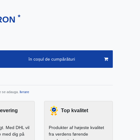
*
 RON
în coșul de cumpărături
re se adauga.
livrare
levering
Top kvalitet
igt. Med DHL vil
Produkter af højeste kvalitet
e med dig på
fra verdens førende