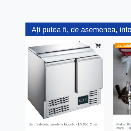
Ați putea fi, de asemenea, int
pachetu
Saro Saladeta, saladette frigorific - ES 900, 2 uși
[Paket] Ki
mare - 2 ț