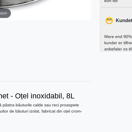
kort tid!
zoom
Kundet
Mere end 90% 
kunder er tilfr
anbefaler os ti
t - Oțel inoxidabil, 8L
vă păstra băuturile calde sau reci proaspete
itor de băuturi izolat, fabricat din oțel crom-