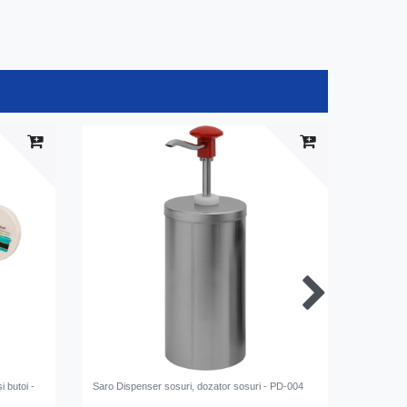
pachetu
i butoi -
Saro Dispenser sosuri, dozator sosuri - PD-004
[Paket] S
bere - ma