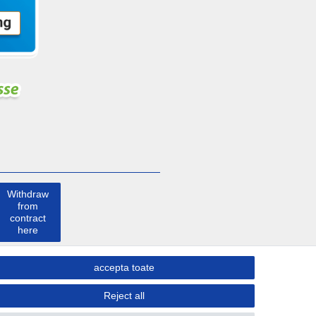
Withdraw
from
contract
here
a lua
accepta toate
legatura
Reject all