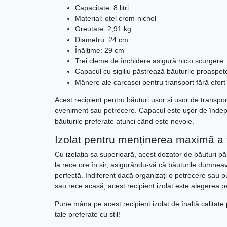
Capacitate: 8 litri
Material: oțel crom-nichel
Greutate: 2,91 kg
Diametru: 24 cm
Înălțime: 29 cm
Trei cleme de închidere asigură nicio scurgere
Capacul cu sigiliu păstrează băuturile proaspet
Mânere ale carcasei pentru transport fără efort
Acest recipient pentru băuturi ușor și ușor de transpo
eveniment sau petrecere. Capacul este ușor de îndepăr
băuturile preferate atunci când este nevoie.
Izolat pentru menținerea maximă a 
Cu izolația sa superioară, acest dozator de băuturi păs
la rece ore în șir, asigurându-vă că băuturile dumne
perfectă. Indiferent dacă organizați o petrecere sau pu
sau rece acasă, acest recipient izolat este alegerea p
Pune mâna pe acest recipient izolat de înaltă calitate 
tale preferate cu stil!