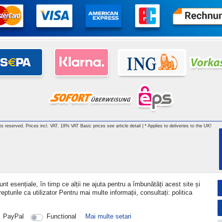
hts reserved. Prices incl. VAT. 19% VAT Basic prices see article detail | * Applies to deliveries to the UK!
nt esențiale, în timp ce alții ne ajuta pentru a îmbunătăți acest site și
turile ca utilizator Pentru mai multe informații, consultați: politica
PayPal
Functional
Mai multe setari