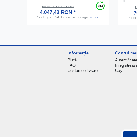
mm
MSRP 4.336,02 RON
M
4.047,42 RON *
7
*
incl. ges. TVA.
la care se adauga.
livrare
*
incl
Informație
Contul me
Plată
Autentificar
FAQ
Inregistreaz
Costuri de livrare
Coş