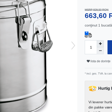
MSRP 829,50 RON
663,60
conţinut
1
bucată
lista de dorințe
* incl. ges. TVA. la ca
Hurtig 
Vi leverer hurt
din pakke vær