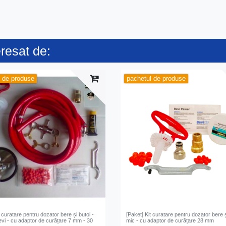
eresat de:
l de produse
pachetul de produse
t curatare pentru dozator bere și butoi -
[Paket] Kit curatare pentru dozator bere ș
evi - cu adaptor de curățare 7 mm - 30
mic - cu adaptor de curățare 28 mm