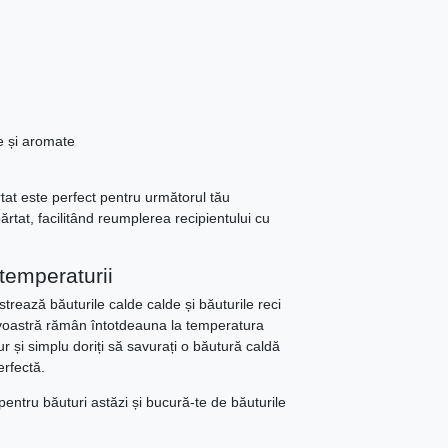
e și aromate
rtat este perfect pentru următorul tău
tat, facilitând reumplerea recipientului cu
temperaturii
trează băuturile calde calde și băuturile reci
avoastră rămân întotdeauna la temperatura
r și simplu doriți să savurați o băutură caldă
erfectă.
pentru băuturi astăzi și bucură-te de băuturile