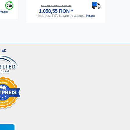
MSRP 1.133,67 RON
1.058,55 RON *
livrare
*
incl. ges. TVA.
la care se adauga.
livrare
*
inc
al: