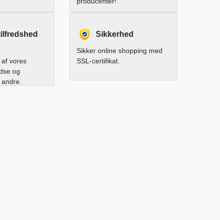
producenter!
ilfredshed
Sikkerhed
Sikker online shopping med
af vores
SSL-certifikat.
edse og
l andre.