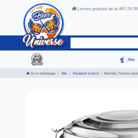
Livrare gratuita de la 487,00 
Alte
Go to homepage
Alte
Recipient izoterm
Marmita, Termos mare c