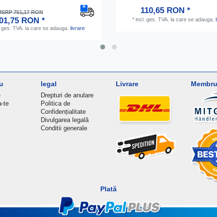
110,65 RON *
SRP 751,17 RON
01,75 RON *
*
incl. ges. TVA.
la care se adauga.
. ges. TVA.
la care se adauga.
livrare
u
legal
Livrare
Membru 
e
Drepturi de anulare
a-te
Politica de
Confidențialitate
Divulgarea legală
Conditii generale
Plată