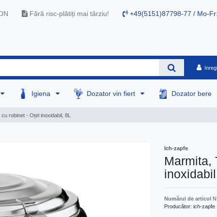
RON
Fără risc-plătiți mai târziu!
+49(5151)87798-77 / Mo-Fr
Inreg
Igiena
Dozator vin fiert
Dozator bere
u robinet - Oțel inoxidabil, 8L
Ich-zapfe
Marmita, 
inoxidabil
Numărul de articol
N
Producător:
ich-zapfe