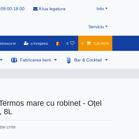
:09:00-18:00
A lua legatura
Info
Serviciu
istreaza-te
a înregistra
0
0
0,00 RON
Fabricarea berii
Bar & Cocktail
Termos mare cu robinet - Oțel
, 8L
EW-13785