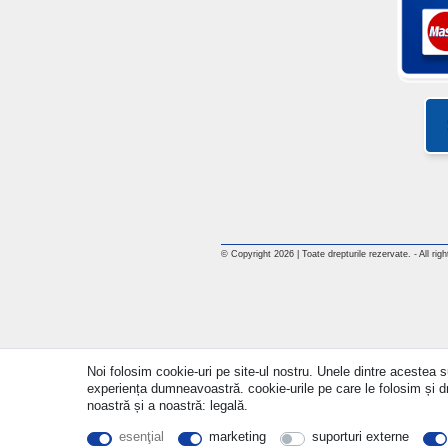
© Copyright 2026 | Toate drepturile rezervate. - All rig
Noi folosim cookie-uri pe site-ul nostru. Unele dintre acestea su
experiența dumneavoastră. cookie-urile pe care le folosim și drep
noastră și a noastră: legală.
esenţial
marketing
suporturi externe