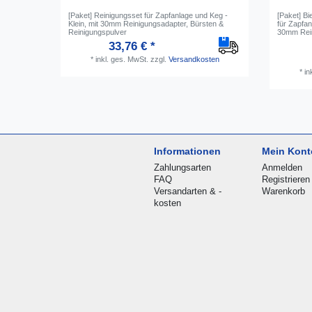
[Paket] Reinigungsset für Zapfanlage und Keg -
[Paket] Bi
Klein, mit 30mm Reinigungsadapter, Bürsten &
für Zapfan
Reinigungspulver
30mm Rei
33,76 € *
*
inkl. ges. MwSt.
zzgl.
Versandkosten
*
in
Informationen
Mein Kont
Zahlungsarten
Anmelden
FAQ
Registrieren
Versandarten & -
Warenkorb
kosten