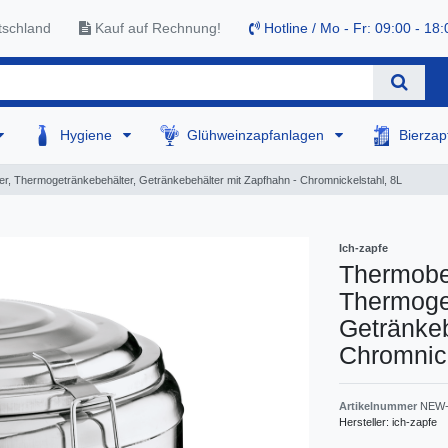
tschland
Kauf auf Rechnung!
Hotline / Mo - Fr: 09:00 - 18:
Hygiene
Glühweinzapfanlagen
Bierza
r, Thermogetränkebehälter, Getränkebehälter mit Zapfhahn - Chromnickelstahl, 8L
Ich-zapfe
Thermobe
Thermoge
Getränkeb
Chromnick
Artikelnummer
NEW-
Hersteller:
ich-zapfe