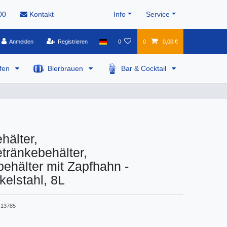
00
Kontakt
Info
Service
Anmelden
Registrieren
0
0
0,00 €
pfen
Bierbrauen
Bar & Cocktail
hälter,
tränkebehälter,
ehälter mit Zapfhahn -
elstahl, 8L
13785