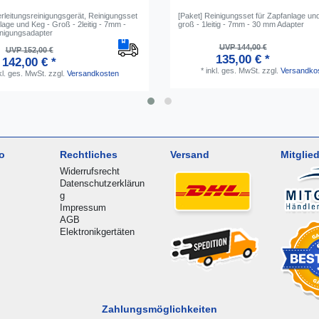
erleitungsreinigungsgerät, Reinigungsset
[Paket] Reinigungsset für Zapfanlage un
lage und Keg - Groß - 2leitig - 7mm -
groß - 1leitig - 7mm - 30 mm Adapter
nigungsadapter
UVP 144,00 €
UVP 152,00 €
135,00 € *
142,00 € *
*
inkl. ges. MwSt.
zzgl.
Versandko
kl. ges. MwSt.
zzgl.
Versandkosten
o
Rechtliches
Versand
Mitglied
Widerrufsrecht
Datenschutzerklärun
g
Impressum
AGB
Elektronikgertäten
Zahlungsmöglichkeiten