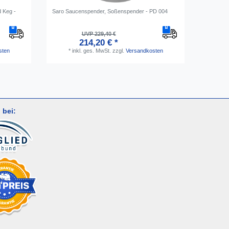
d Keg -
Saro Saucenspender, Soßenspender - PD 004
[Paket] B
für Zapfa
Reinigun
UVP 229,40 €
214,20 € *
*
i
sten
*
inkl. ges. MwSt.
zzgl.
Versandkosten
 bei: