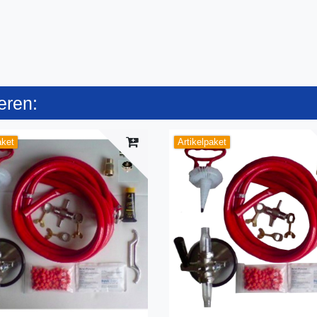
eren:
aket
Artikelpaket