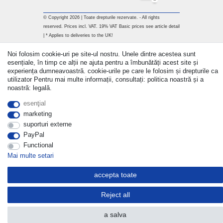
© Copyright 2026 | Toate drepturile rezervate. - All rights
reserved. Prices incl. VAT. 19% VAT Basic prices see article detail
| * Applies to deliveries to the UK!
Noi folosim cookie-uri pe site-ul nostru. Unele dintre acestea sunt
Withdraw from contract here
esențiale, în timp ce alții ne ajuta pentru a îmbunătăți acest site și
experiența dumneavoastră. cookie-urile pe care le folosim și drepturile ca
a lua legatura
utilizator Pentru mai multe informații, consultați: politica noastră și a
noastră: legală.
esenţial
marketing
suporturi externe
PayPal
Functional
Mai multe setari
accepta toate
Reject all
a salva