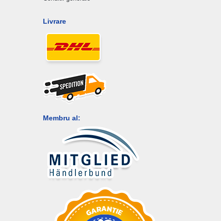
Livrare
Membru al: