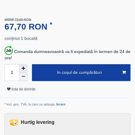
MSRP 72,65 RON
*
67,70 RON
conţinut
1
bucată
Comanda dumneavoastră va fi expediată în termen de 24 de
ore!
în coșul de cumpărături
lista de dorințe
* incl. ges. TVA. la care se adauga.
livrare
Hurtig levering