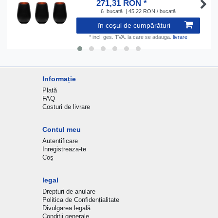
271,31 RON *
6
bucată
| 45,22 RON / bucată
în coșul de cumpărături
*
incl. ges. TVA.
la care se adauga.
livrare
Informație
Plată
FAQ
Costuri de livrare
Contul meu
Autentificare
Inregistreaza-te
Coş
legal
Drepturi de anulare
Politica de Confidențialitate
Divulgarea legală
Conditii generale