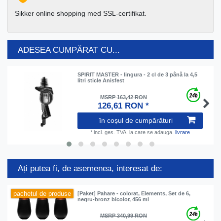
Sikker online shopping med SSL-certifikat.
ADESEA CUMPĂRAT CU...
SPIRIT MASTER - lingura - 2 cl de 3 până la 4,5
litri sticle Anisfest
MSRP 163,42 RON
126,61 RON *
în coșul de cumpărături
*
incl. ges. TVA.
la care se adauga.
livrare
Ați putea fi, de asemenea, interesat de:
pachetul de produse
[Paket] Pahare - colorat, Elements, Set de 6,
negru-bronz bicolor, 456 ml
MSRP 340,99 RON