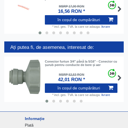
MSRP 17,00 RON
16,56 RON *
în coșul de cumpărături
*
incl. ges. TVA.
la care se adauga.
livrare
Ați putea fi, de asemenea, interesat de:
Conector furtun 3/4" până la 5/16" - Conector cu
șurub pentru conducte de bere și aer
MSRP 52,53 RON
42,01 RON *
în coșul de cumpărături
*
incl. ges. TVA.
la care se adauga.
livrare
Informație
Plată