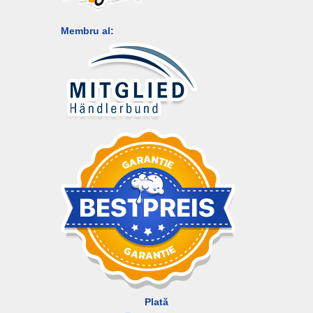
Membru al:
Plată