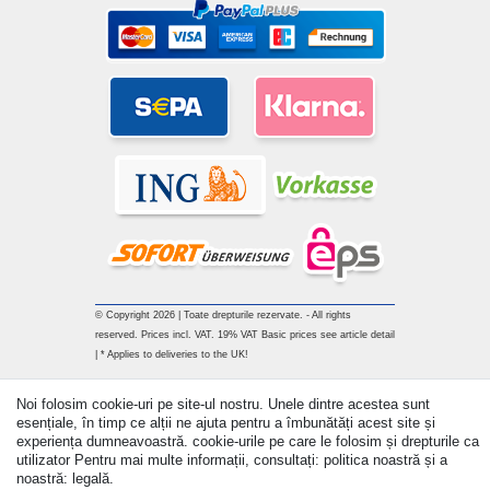
© Copyright 2026 | Toate drepturile rezervate. - All rights
reserved. Prices incl. VAT. 19% VAT Basic prices see article detail
| * Applies to deliveries to the UK!
Withdraw from contract here
Noi folosim cookie-uri pe site-ul nostru. Unele dintre acestea sunt
esențiale, în timp ce alții ne ajuta pentru a îmbunătăți acest site și
experiența dumneavoastră. cookie-urile pe care le folosim și drepturile ca
a lua legatura
utilizator Pentru mai multe informații, consultați: politica noastră și a
noastră: legală.