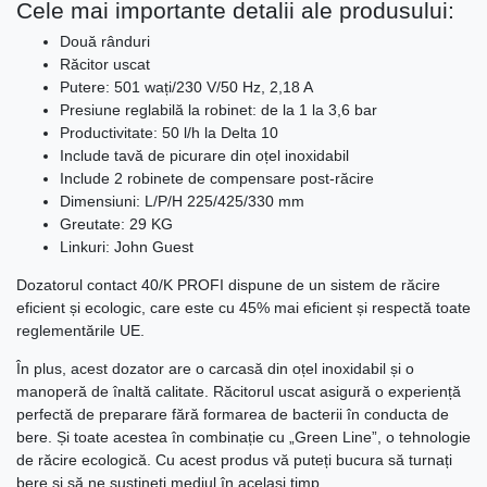
Cele mai importante detalii ale produsului:
Două rânduri
Răcitor uscat
Putere: 501 wați/230 V/50 Hz, 2,18 A
Presiune reglabilă la robinet: de la 1 la 3,6 bar
Productivitate: 50 l/h la Delta 10
Include tavă de picurare din oțel inoxidabil
Include 2 robinete de compensare post-răcire
Dimensiuni: L/P/H 225/425/330 mm
Greutate: 29 KG
Linkuri: John Guest
Dozatorul contact 40/K PROFI dispune de un sistem de răcire
eficient și ecologic, care este cu 45% mai eficient și respectă toate
reglementările UE.
În plus, acest dozator are o carcasă din oțel inoxidabil și o
manoperă de înaltă calitate. Răcitorul uscat asigură o experiență
perfectă de preparare fără formarea de bacterii în conducta de
bere. Și toate acestea în combinație cu „Green Line”, o tehnologie
de răcire ecologică. Cu acest produs vă puteți bucura să turnați
bere și să ne susțineți mediul în același timp.