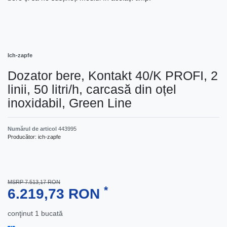
Ich-zapfe
Dozator bere, Kontakt 40/K PROFI, 2
linii, 50 litri/h, carcasă din oțel
inoxidabil, Green Line
Numărul de articol
443995
Producător:
ich-zapfe
MSRP 7.513,17 RON
*
6.219,73 RON
conţinut
1
bucată