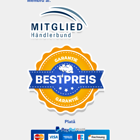
Membru al:
Plată