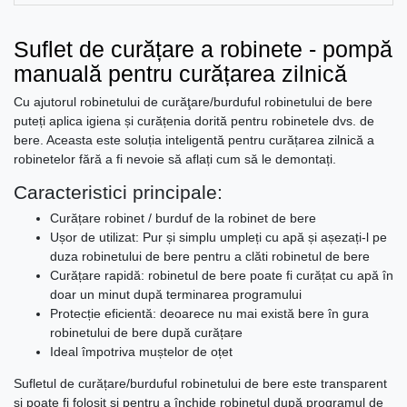
Suflet de curățare a robinete - pompă
manuală pentru curățarea zilnică
Cu ajutorul robinetului de curăţare/burduful robinetului de bere
puteți aplica igiena și curățenia dorită pentru robinetele dvs. de
bere. Aceasta este soluția inteligentă pentru curățarea zilnică a
robinetelor fără a fi nevoie să aflați cum să le demontați.
Caracteristici principale:
Curățare robinet / burduf de la robinet de bere
Ușor de utilizat: Pur și simplu umpleți cu apă și așezați-l pe
duza robinetului de bere pentru a clăti robinetul de bere
Curățare rapidă: robinetul de bere poate fi curățat cu apă în
doar un minut după terminarea programului
Protecție eficientă: deoarece nu mai există bere în gura
robinetului de bere după curățare
Ideal împotriva muștelor de oțet
Sufletul de curățare/burduful robinetului de bere este transparent
și poate fi folosit și pentru a închide robinetul după programul de