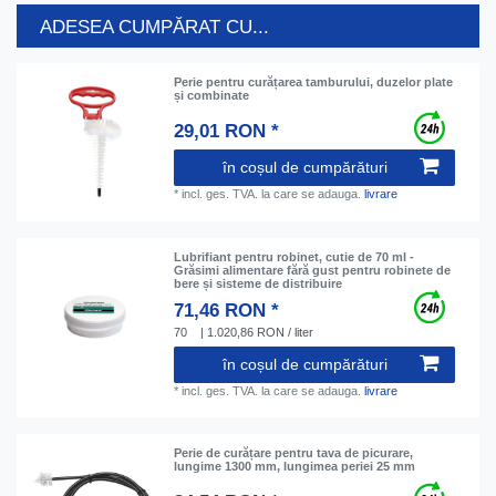
ADESEA CUMPĂRAT CU...
Perie pentru curățarea tamburului, duzelor plate
și combinate
29,01 RON *
în coșul de cumpărături
*
incl. ges. TVA.
la care se adauga.
livrare
Lubrifiant pentru robinet, cutie de 70 ml -
Grăsimi alimentare fără gust pentru robinete de
bere și sisteme de distribuire
71,46 RON *
70
| 1.020,86 RON / liter
în coșul de cumpărături
*
incl. ges. TVA.
la care se adauga.
livrare
Perie de curățare pentru tava de picurare,
lungime 1300 mm, lungimea periei 25 mm