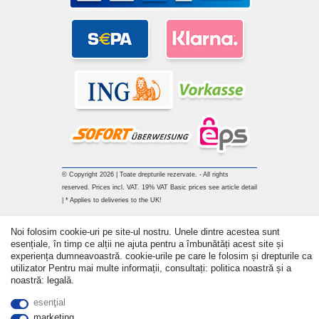
© Copyright 2026 | Toate drepturile rezervate. - All rights
reserved. Prices incl. VAT. 19% VAT Basic prices see article detail
| * Applies to deliveries to the UK!
Withdraw from contract here
Noi folosim cookie-uri pe site-ul nostru. Unele dintre acestea sunt
esențiale, în timp ce alții ne ajuta pentru a îmbunătăți acest site și
experiența dumneavoastră. cookie-urile pe care le folosim și drepturile ca
a lua legatura
utilizator Pentru mai multe informații, consultați: politica noastră și a
noastră: legală.
esenţial
marketing