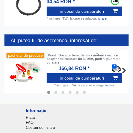
34,54 RON *
în coșul de cumpărături
*
incl. ges. TVA.
la care se adauga.
livrare
Ați putea fi, de asemenea, interesat de:
pachetul de produse
[Paket] Dozator bere, Set de curățare - mic, cu
adaptor de curatare de 30 mm, perii si pudra de
curatare
166,84 RON *
în coșul de cumpărături
*
incl. ges. TVA.
la care se adauga.
livrare
Informație
Plată
FAQ
Costuri de livrare