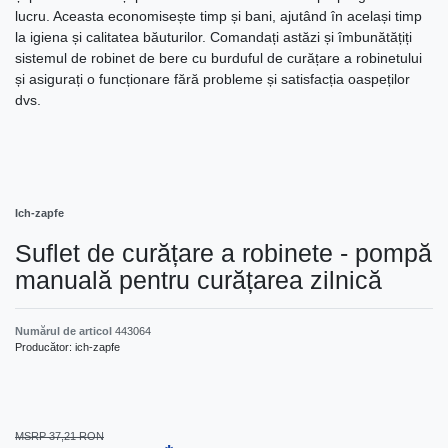
lucru. Aceasta economisește timp și bani, ajutând în același timp
la igiena și calitatea băuturilor. Comandați astăzi și îmbunătățiți
sistemul de robinet de bere cu burduful de curățare a robinetului
și asigurați o funcționare fără probleme și satisfacția oaspeților
dvs.
Ich-zapfe
Suflet de curățare a robinete - pompă
manuală pentru curățarea zilnică
Numărul de articol
443064
Producător:
ich-zapfe
MSRP 37,21 RON