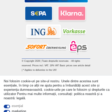
© Copyright 2026 | Toate drepturile rezervate. - All rights
reserved. Prices incl. VAT. 19% VAT Basic prices see article detail
| * Applies to deliveries to the UK!
Withdraw from contract here
Noi folosim cookie-uri pe site-ul nostru. Unele dintre acestea sunt
esențiale, în timp ce alții ne ajuta pentru a îmbunătăți acest site și
experiența dumneavoastră. cookie-urile pe care le folosim și drepturile ca
a lua legatura
utilizator Pentru mai multe informații, consultați: politica noastră și a
noastră: legală.
esenţial
marketing