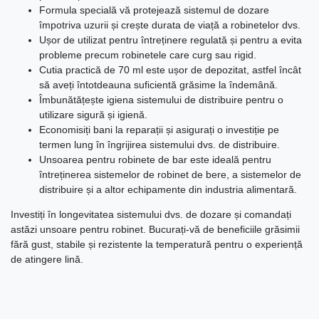
Formula specială vă protejează sistemul de dozare
împotriva uzurii și crește durata de viață a robinetelor dvs.
Ușor de utilizat pentru întreținere regulată și pentru a evita
probleme precum robinetele care curg sau rigid.
Cutia practică de 70 ml este ușor de depozitat, astfel încât
să aveți întotdeauna suficientă grăsime la îndemână.
Îmbunătățește igiena sistemului de distribuire pentru o
utilizare sigură și igienă.
Economisiți bani la reparații și asigurați o investiție pe
termen lung în îngrijirea sistemului dvs. de distribuire.
Unsoarea pentru robinete de bar este ideală pentru
întreținerea sistemelor de robinet de bere, a sistemelor de
distribuire și a altor echipamente din industria alimentară.
Investiți în longevitatea sistemului dvs. de dozare și comandați
astăzi unsoare pentru robinet. Bucurați-vă de beneficiile grăsimii
fără gust, stabile și rezistente la temperatură pentru o experiență
de atingere lină.