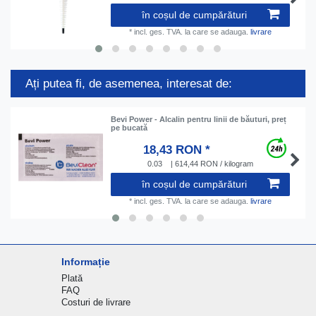
în coșul de cumpărături
*
incl. ges. TVA.
la care se adauga.
livrare
Ați putea fi, de asemenea, interesat de:
Bevi Power - Аlcalin pentru linii de băuturi, preț
pe bucată
18,43 RON *
0.03
| 614,44 RON / kilogram
în coșul de cumpărături
*
incl. ges. TVA.
la care se adauga.
livrare
Informație
Plată
FAQ
Costuri de livrare