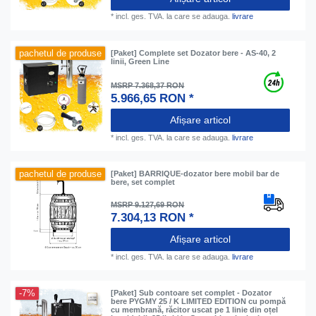
*
incl. ges. TVA.
la care se adauga.
livrare
pachetul de produse
[Paket] Complete set Dozator bere - AS-40, 2
linii, Green Line
MSRP 7.368,37 RON
5.966,65 RON *
Afișare articol
*
incl. ges. TVA.
la care se adauga.
livrare
pachetul de produse
[Paket] BARRIQUE-dozator bere mobil bar de
bere, set complet
MSRP 9.127,69 RON
7.304,13 RON *
Afișare articol
*
incl. ges. TVA.
la care se adauga.
livrare
-7%
[Paket] Sub contoare set complet - Dozator
bere PYGMY 25 / K LIMITED EDITION cu pompă
cu membrană, răcitor uscat pe 1 linie din oțel