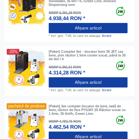
inoxidabil, 35 litri / h, Green Line, inclusiv
Dispensing turn
MSRP 5.291,29 RON
4.938,44 RON *
Afișare articol
*
incl. ges. TVA.
la care se adauga.
livrare
-20%
[Paket] Complet Set - dozator bere 30 JET caz
bere, prin răcitor 1 linie cooler uscat, până la 35
de litri / h
MSRP 5.391,61 RON
4.314,28 RON *
Afișare articol
*
incl. ges. TVA.
la care se adauga.
livrare
pachetul de produse
[Paket] Set complet dozator de bere, ladă de
bere, răcitor de flux PYGMY 25 Răcitor uscat cu
1 linie, 35 litri/h, Green Line
MSRP 4.783,76 RON
4.462,54 RON *
Afișare articol