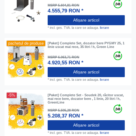
MSRP 5.604,81 RON
4.555,79 RON *
Afișare articol
*
incl. ges. TVA.
la care se adauga.
livrare
pachetul de produse
[Paket] Complete Set, dozator bere PYGMY 25, 1
linie uscat mai rece, 35 litri / h, Green Line
MSRP 6.063,71 RON
4.920,55 RON *
Afișare articol
*
incl. ges. TVA.
la care se adauga.
livrare
-5%
[Paket] Complete Set - Soudek 20, răcitor uscat,
mai rece bere, dozator bere , 1 linie, 20 litri / h,
GreenLine
MSRP 5.505,28 RON
5.208,37 RON *
Afișare articol
*
incl. ges. TVA.
la care se adauga.
livrare