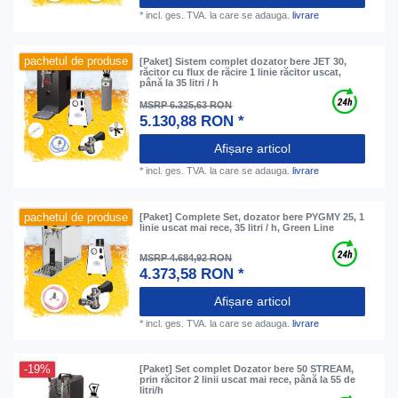
*
incl. ges. TVA.
la care se adauga.
livrare
pachetul de produse
[Paket] Sistem complet dozator bere JET 30,
răcitor cu flux de răcire 1 linie răcitor uscat,
până la 35 litri / h
MSRP 6.325,63 RON
5.130,88 RON *
Afișare articol
*
incl. ges. TVA.
la care se adauga.
livrare
pachetul de produse
[Paket] Complete Set, dozator bere PYGMY 25, 1
linie uscat mai rece, 35 litri / h, Green Line
MSRP 4.684,92 RON
4.373,58 RON *
Afișare articol
*
incl. ges. TVA.
la care se adauga.
livrare
-19%
[Paket] Set complet Dozator bere 50 STREAM,
prin răcitor 2 linii uscat mai rece, până la 55 de
litri/h