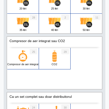
20 litri
25 litri
30 litri
28
2
11
35 litri
40 litri
50 litri
8
5
1
Compresor de aer integrat sau CO2
55 litri
60 litri
80 litri
25
29
2
1
3
Compresor de aer integrat
CO2
90 litri
130 litri
160 litri
Ca un set complet sau doar distribuitorul
24
30