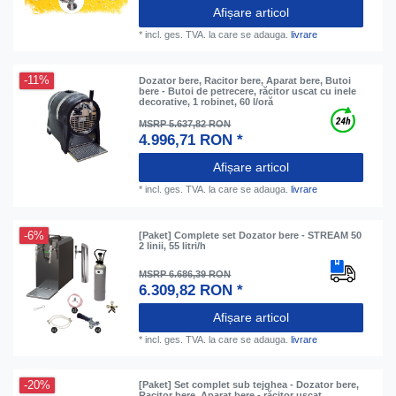
Afișare articol
*
incl. ges. TVA.
la care se adauga.
livrare
-11%
Dozator bere, Racitor bere, Aparat bere, Butoi
bere - Butoi de petrecere, răcitor uscat cu inele
decorative, 1 robinet, 60 l/oră
MSRP 5.637,82 RON
4.996,71 RON *
Afișare articol
*
incl. ges. TVA.
la care se adauga.
livrare
-6%
[Paket] Complete set Dozator bere - STREAM 50
2 linii, 55 litri/h
MSRP 6.686,39 RON
6.309,82 RON *
Afișare articol
*
incl. ges. TVA.
la care se adauga.
livrare
-20%
[Paket] Set complet sub tejghea - Dozator bere,
Racitor bere, Aparat bere - răcitor uscat