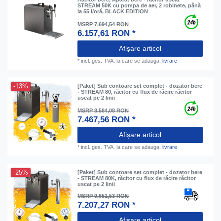
STREAM 50K cu pompa de aer, 2 robinete, până
la 55 l/oră, BLACK EDITION
MSRP 7.694,54 RON
6.157,61 RON *
Afișare articol
*
incl. ges. TVA.
la care se adauga.
livrare
-13%
[Paket] Sub contoare set complet - dozator bere
- STREAM 80, răcitor cu flux de răcire răcitor
uscat pe 2 linii
MSRP 8.584,08 RON
7.467,56 RON *
Afișare articol
*
incl. ges. TVA.
la care se adauga.
livrare
-25%
[Paket] Sub contoare set complet - dozator bere
- STREAM 80K, răcitor cu flux de răcire răcitor
uscat pe 2 linii
MSRP 9.651,53 RON
7.207,27 RON *
Afișare articol