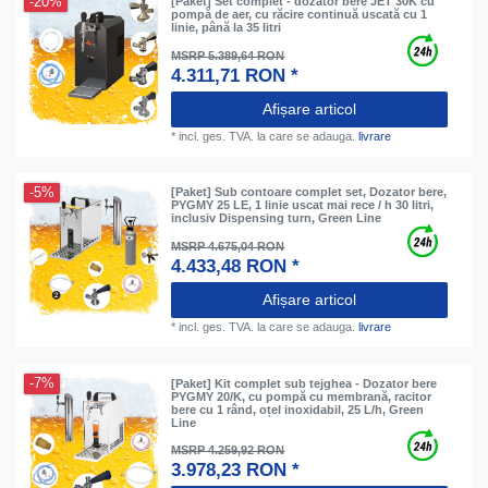
-20%
[Paket] Set complet - dozator bere JET 30K cu
pompă de aer, cu răcire continuă uscată cu 1
linie, până la 35 litri
MSRP 5.389,64 RON
4.311,71 RON *
Afișare articol
*
incl. ges. TVA.
la care se adauga.
livrare
-5%
[Paket] Sub contoare complet set, Dozator bere,
PYGMY 25 LE, 1 linie uscat mai rece / h 30 litri,
inclusiv Dispensing turn, Green Line
MSRP 4.675,04 RON
4.433,48 RON *
Afișare articol
*
incl. ges. TVA.
la care se adauga.
livrare
-7%
[Paket] Kit complet sub tejghea - Dozator bere
PYGMY 20/K, cu pompă cu membrană, racitor
bere cu 1 rând, oțel inoxidabil, 25 L/h, Green
Line
MSRP 4.259,92 RON
3.978,23 RON *