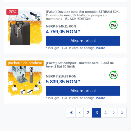
-20%
[Paket] Dozator bere, Set complet STREAM 50K,
2 conducte inox, 55 litri/h, cu pompa cu
membrana - BLACK EDITION
MSRP 5.945,11 RON
4.759,05 RON *
Afișare articol
*
incl. ges. TVA.
la care se adauga.
livrare
pachetul de produse
[Paket] Set complet - dozator bere - Ladă de
bere, 2 litri 60 litri/h
MSRP 7.210,23 RON
5.839,35 RON *
Afișare articol
*
incl. ges. TVA.
la care se adauga.
livrare
2
3
4