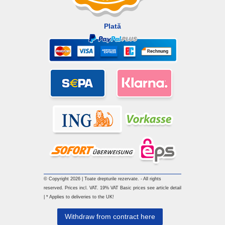
Plată
© Copyright 2026 | Toate drepturile rezervate. - All rights
reserved. Prices incl. VAT. 19% VAT Basic prices see article detail
| * Applies to deliveries to the UK!
Withdraw from contract here