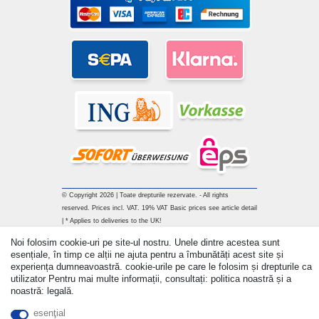
© Copyright 2026 | Toate drepturile rezervate. - All rights
reserved. Prices incl. VAT. 19% VAT Basic prices see article detail
| * Applies to deliveries to the UK!
Noi folosim cookie-uri pe site-ul nostru. Unele dintre acestea sunt
Withdraw from contract here
esențiale, în timp ce alții ne ajuta pentru a îmbunătăți acest site și
experiența dumneavoastră. cookie-urile pe care le folosim și drepturile ca
utilizator Pentru mai multe informații, consultați: politica noastră și a
a lua legatura
noastră: legală.
esenţial