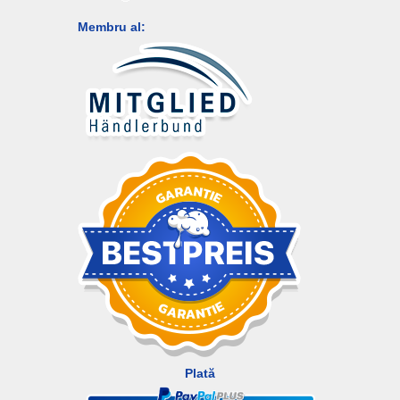
Membru al:
Plată