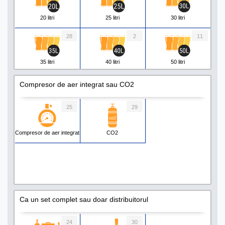
20 litri
25 litri
30 litri
28
2
11
35 litri
40 litri
50 litri
8
5
1
Compresor de aer integrat sau CO2
55 litri
60 litri
80 litri
25
29
2
1
3
Compresor de aer integrat
CO2
90 litri
130 litri
160 litri
Ca un set complet sau doar distribuitorul
24
30