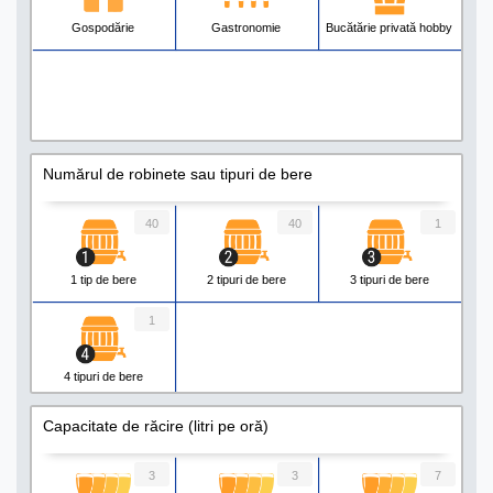
Gospodărie
Gastronomie
Bucătărie privată hobby
Numărul de robinete sau tipuri de bere
40
40
1
1 tip de bere
2 tipuri de bere
3 tipuri de bere
1
4 tipuri de bere
Capacitate de răcire (litri pe oră)
3
3
7