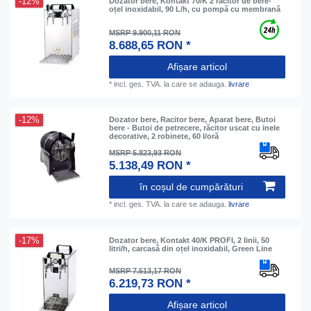
-12%
Dozator bere, Kontakt 70/K 2 răcitor de bere-
oțel inoxidabil, 90 L/h, cu pompă cu membrană
MSRP 9.900,11 RON
8.688,65 RON *
Afișare articol
*
incl. ges. TVA.
la care se adauga.
livrare
-12%
Dozator bere, Racitor bere, Aparat bere, Butoi
bere - Butoi de petrecere, răcitor uscat cu inele
decorative, 2 robinete, 60 l/oră
MSRP 5.823,93 RON
5.138,49 RON *
în coșul de cumpărături
*
incl. ges. TVA.
la care se adauga.
livrare
-17%
Dozator bere, Kontakt 40/K PROFI, 2 linii, 50
litri/h, carcasă din oțel inoxidabil, Green Line
MSRP 7.513,17 RON
6.219,73 RON *
Afișare articol