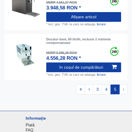
MSRP 4.561,37 RON
3.948,58 RON *
Afișare articol
*
incl. ges. TVA.
la care se adauga.
livrare
Dozator bere, 60 litri/h, inclusiv 2 robinete
compensatoare
MSRP 5.695,39 RON
4.556,28 RON *
în coșul de cumpărături
*
incl. ges. TVA.
la care se adauga.
livrare
3
4
5
Informație
Plată
FAQ