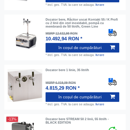
*
incl. ges. TVA.
la care se adauga.
livrare
Dozator bere, Răcitor uscat Kontakt 55 / K Profi
cu 2 linii din oțel inoxidabil, pompă cu
membrană de 50 litri/h, Green Line
MSRP 12.632,98 RON
10.492,94 RON *
în coșul de cumpărături
*
incl. ges. TVA.
la care se adauga.
livrare
Dozator bere 1 linie, 35 litri/h
MSRP 6.019,09 RON
4.815,29 RON *
în coșul de cumpărături
*
incl. ges. TVA.
la care se adauga.
livrare
-13%
Dozator bere STREAM 50 2 linii, 55 litri/h -
BLACK EDITION