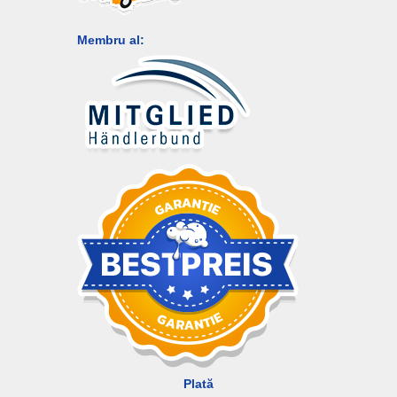
Membru al:
Plată