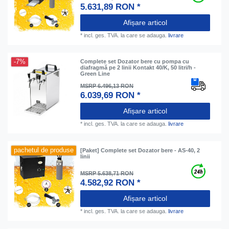
5.631,89 RON *
Afișare articol
*
incl. ges. TVA.
la care se adauga.
livrare
-7%
Complete set Dozator bere cu pompa cu
diafragmă pe 2 linii Kontakt 40/K, 50 litri/h -
Green Line
MSRP 6.496,13 RON
6.039,69 RON *
Afișare articol
*
incl. ges. TVA.
la care se adauga.
livrare
pachetul de produse
[Paket] Complete set Dozator bere - AS-40, 2
linii
MSRP 5.638,71 RON
4.582,92 RON *
Afișare articol
*
incl. ges. TVA.
la care se adauga.
livrare