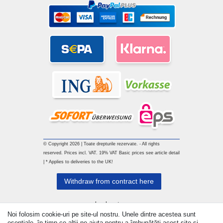
© Copyright 2026 | Toate drepturile rezervate. - All rights
reserved. Prices incl. VAT. 19% VAT Basic prices see article detail
| * Applies to deliveries to the UK!
Withdraw from contract here
a lua legatura
Noi folosim cookie-uri pe site-ul nostru. Unele dintre acestea sunt
esențiale, în timp ce alții ne ajuta pentru a îmbunătăți acest site și