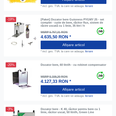
*
incl. ges. TVA.
la care se adauga.
livrare
-19%
[Paket] Dozator bere Guinness PYGMY 25 - set
complet - cutie de bere, răcitor flux, sistem de
răcire uscată cu 1 linie, 35 litri / h
MSRP 5.757,31 RON
4.635,50 RON *
Afișare articol
*
incl. ges. TVA.
la care se adauga.
livrare
-20%
Dozator bere, 60 litri/h - cu robinet compensator
MSRP 5.159,20 RON
4.127,33 RON *
Afișare articol
*
incl. ges. TVA.
la care se adauga.
livrare
-3%
Dozator bere - K 40, răcitor pentru bere cu 1
linie, răcitor uscat, 50 litri/h, Green Line