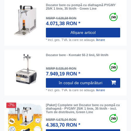
Dozator bere cu pompă cu diafragmă PYGMY
25/K 1 linie, 35 litri/h - Green Line
MSRP 4.628,58 RON
4.071,38 RON *
Afișare articol
*
incl. ges. TVA.
la care se adauga.
livrare
Dozator bere - Kontakt 55 2 linii, 50 litri/h
MSRP 8.025,60 RON
7.949,19 RON *
în coșul de cumpărături
*
incl. ges. TVA.
la care se adauga.
livrare
-7%
[Paket] Complete set Dozator bere cu pompă cu
diafragmă - PYGMY 25/K 1 linie, 35 litri/h - incl.
Turn de distribuire, Green Line
MSRP 4.675,04 RON
4.363,70 RON *