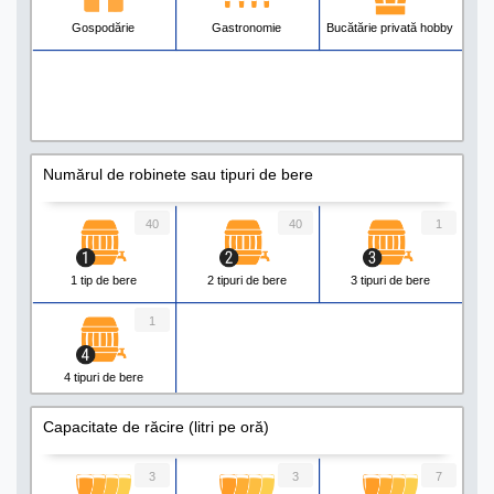
Gospodărie
Gastronomie
Bucătărie privată hobby
Numărul de robinete sau tipuri de bere
40
40
1
1 tip de bere
2 tipuri de bere
3 tipuri de bere
1
4 tipuri de bere
Capacitate de răcire (litri pe oră)
3
3
7