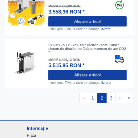
MSRP 3.736,08 RON
3.558,96 RON *
Afișare articol
*
incl. ges. TVA.
la care se adauga.
livrare
PYGMY 25 / k Exclusiv * răcitor uscat 2 linii *
sistem de distribuire fără compresor de aer CO2
*
MSRP 6.496,13 RON
5.515,85 RON *
Afișare articol
*
incl. ges. TVA.
la care se adauga.
livrare
1
2
3
Informație
Plată