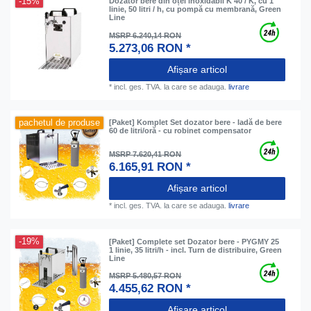
-15%
Dozator bere din oțel inoxidabil K 40 / K, cu 1
linie, 50 litri / h, cu pompă cu membrană, Green
Line
MSRP 6.240,14 RON
5.273,06 RON *
Afișare articol
*
incl. ges. TVA.
la care se adauga.
livrare
pachetul de produse
[Paket] Komplet Set dozator bere - ladă de bere
60 de litri/oră - cu robinet compensator
MSRP 7.620,41 RON
6.165,91 RON *
Afișare articol
*
incl. ges. TVA.
la care se adauga.
livrare
-19%
[Paket] Complete set Dozator bere - PYGMY 25
1 linie, 35 litri/h - incl. Turn de distribuire, Green
Line
MSRP 5.480,57 RON
4.455,62 RON *
Afișare articol