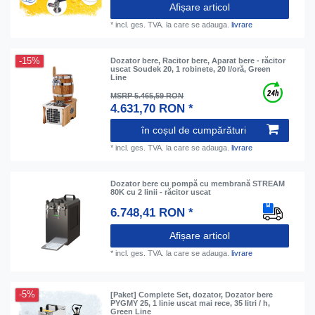
Afișare articol
*
incl. ges. TVA.
la care se adauga.
livrare
-15%
Dozator bere, Racitor bere, Aparat bere - răcitor
uscat Soudek 20, 1 robinete, 20 l/oră, Green
Line
MSRP 5.465,59 RON
4.631,70 RON *
în coșul de cumpărături
*
incl. ges. TVA.
la care se adauga.
livrare
Dozator bere cu pompă cu membrană STREAM
80K cu 2 linii - răcitor uscat
6.748,41 RON *
Afișare articol
*
incl. ges. TVA.
la care se adauga.
livrare
-5%
[Paket] Complete Set, dozator, Dozator bere
PYGMY 25, 1 linie uscat mai rece, 35 litri / h,
Green Line