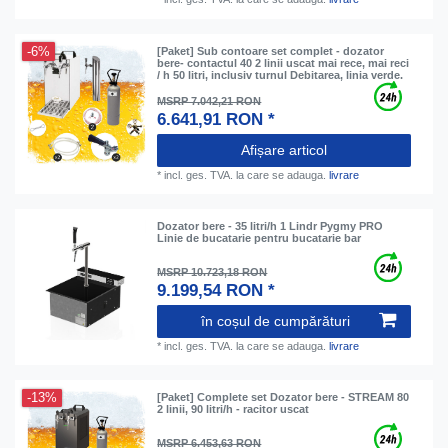
-6%
[Paket] Sub contoare set complet - dozator
bere- contactul 40 2 linii uscat mai rece, mai reci
/ h 50 litri, inclusiv turnul Debitarea, linia verde.
MSRP 7.042,21 RON
6.641,91 RON *
Afișare articol
*
incl. ges. TVA.
la care se adauga.
livrare
Dozator bere - 35 litri/h 1 Lindr Pygmy PRO
Linie de bucatarie pentru bucatarie bar
MSRP 10.723,18 RON
9.199,54 RON *
în coșul de cumpărături
*
incl. ges. TVA.
la care se adauga.
livrare
-13%
[Paket] Complete set Dozator bere - STREAM 80
2 linii, 90 litri/h - racitor uscat
MSRP 6.453,63 RON