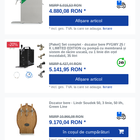
MSRP 5.015,53 RON
4.880,08 RON *
Afișare articol
*
incl. ges. TVA.
la care se adauga.
livrare
-20%
[Paket] Set complet - dozator bere PYGMY 25 /
K LIMITED EDITION cu pompă cu membrană și
sistem de răcire uscată, cu 1 linie din oțel
inoxidabil, 35 litri
MSRP 6.427,44 RON
5.141,95 RON *
Afișare articol
*
incl. ges. TVA.
la care se adauga.
livrare
Dozator bere - Lindr Soudek 50, 3 linie, 50 l/h,
Green Line
MSRP 10.966,08 RON
9.170,04 RON *
în coșul de cumpărături
*
incl. ges. TVA.
la care se adauga.
livrare