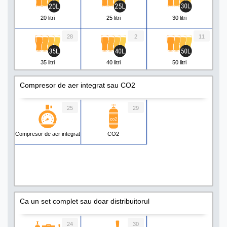
20 litri
25 litri
30 litri
28
2
11
35 litri
40 litri
50 litri
8
5
1
Compresor de aer integrat sau CO2
55 litri
60 litri
80 litri
25
29
2
1
3
Compresor de aer integrat
CO2
90 litri
130 litri
160 litri
Ca un set complet sau doar distribuitorul
24
30