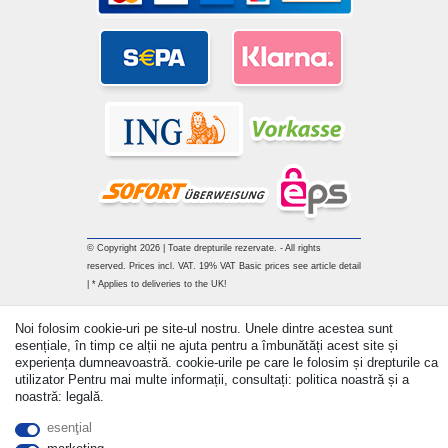
© Copyright 2026 | Toate drepturile rezervate. - All rights
reserved. Prices incl. VAT. 19% VAT Basic prices see article detail
| * Applies to deliveries to the UK!
Withdraw from contract here
Noi folosim cookie-uri pe site-ul nostru. Unele dintre acestea sunt
esențiale, în timp ce alții ne ajuta pentru a îmbunătăți acest site și
experiența dumneavoastră. cookie-urile pe care le folosim și drepturile ca
a lua legatura
utilizator Pentru mai multe informații, consultați: politica noastră și a
noastră: legală.
esenţial