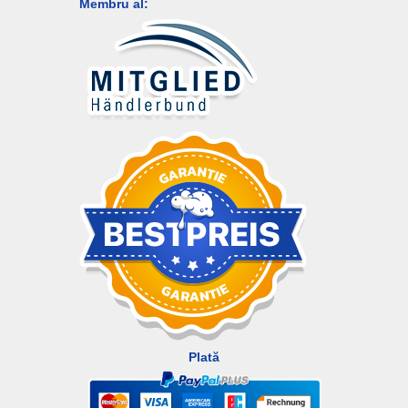
Membru al:
Plată