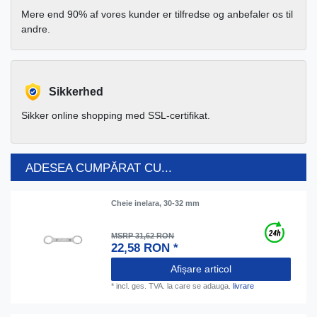
Mere end 90% af vores kunder er tilfredse og anbefaler os til
andre.
Sikkerhed
Sikker online shopping med SSL-certifikat.
ADESEA CUMPĂRAT CU...
Cheie inelara, 30-32 mm
MSRP 31,62 RON
22,58 RON *
Afișare articol
*
incl. ges. TVA.
la care se adauga.
livrare