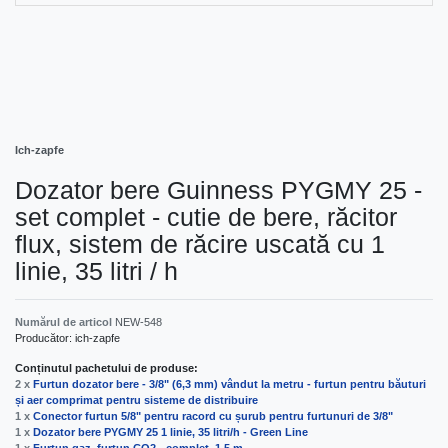
Ich-zapfe
Dozator bere Guinness PYGMY 25 -
set complet - cutie de bere, răcitor
flux, sistem de răcire uscată cu 1
linie, 35 litri / h
Numărul de articol
NEW-548
Producător:
ich-zapfe
Conținutul pachetului de produse:
2 x
Furtun dozator bere - 3/8" (6,3 mm) vândut la metru - furtun pentru băuturi
și aer comprimat pentru sisteme de distribuire
1 x
Conector furtun 5/8" pentru racord cu șurub pentru furtunuri de 3/8"
1 x
Dozator bere PYGMY 25 1 linie, 35 litri/h - Green Line