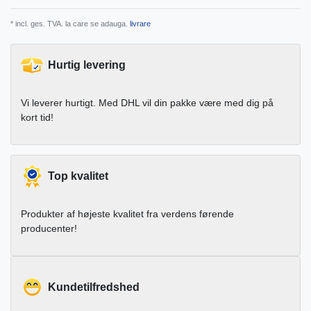
* incl. ges. TVA. la care se adauga.
livrare
Hurtig levering
Vi leverer hurtigt. Med DHL vil din pakke være med dig på
kort tid!
Top kvalitet
Produkter af højeste kvalitet fra verdens førende
producenter!
Kundetilfredshed