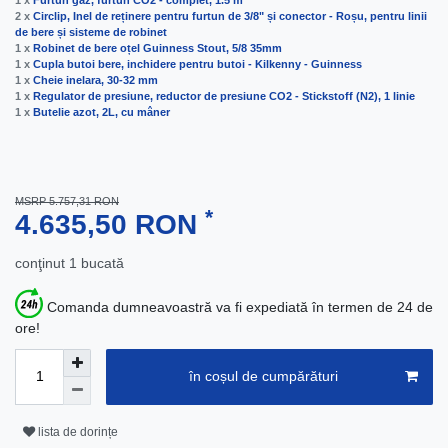
1 x
Furtun gaz, furtun CO2 - complet, 1.5 m
2 x
Circlip, Inel de reținere pentru furtun de 3/8" și conector - Roșu, pentru linii
de bere și sisteme de robinet
1 x
Robinet de bere oțel Guinness Stout, 5/8 35mm
1 x
Cupla butoi bere, inchidere pentru butoi - Kilkenny - Guinness
1 x
Cheie inelara, 30-32 mm
1 x
Regulator de presiune, reductor de presiune CO2 - Stickstoff (N2), 1 linie
1 x
Butelie azot, 2L, cu mâner
MSRP 5.757,31 RON
*
4.635,50 RON
conţinut
1
bucată
Comanda dumneavoastră va fi expediată în termen de 24 de
ore!
în coșul de cumpărături
lista de dorințe