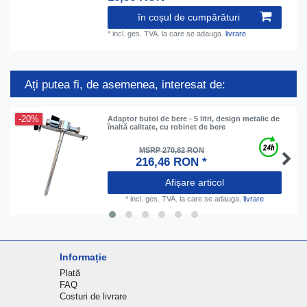
în coșul de cumpărături
*
incl. ges. TVA.
la care se adauga.
livrare
Ați putea fi, de asemenea, interesat de:
-20%
Adaptor butoi de bere - 5 litri, design metalic de
înaltă calitate, cu robinet de bere
MSRP 270,82 RON
216,46 RON *
Afișare articol
*
incl. ges. TVA.
la care se adauga.
livrare
Informație
Plată
FAQ
Costuri de livrare