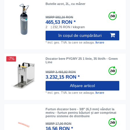
Butelie azot, 2L, cu mâner
MSRP 582,16 RON
465,53 RON *
2
| 232,76 RON / kilogram
în coșul de cumpărături
*
incl. ges. TVA.
la care se adauga.
livrare
-7%
Dozator bere PYGMY 25 1 linie, 35 litri/h - Green
Line
MSRP 3.493,92 RON
3.232,15 RON *
Afișare articol
*
incl. ges. TVA.
la care se adauga.
livrare
Furtun dozator bere - 3/8" (6,3 mm) vândut la
metru - furtun pentru băuturi și aer comprimat
pentru sisteme de distribuire
MSRP 17,00 RON
16,56 RON *