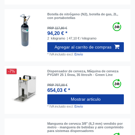
Botella de nitrógeno (N2), botella de gas, 2L,
con portabotellas
PRP 117,80 €
94,20 € *
2
kilogramo
| 47,10 € / kilogramo
Agregar al carrito de compras
*
IVA incluido
excl.
Envío
-7%
Dispensador de cerveza, Máquina de cerveza
PYGMY 25 1 línea, 35 litros/h - Green Line
PRP 707,00 €
654,03 € *
Mostrar articulo
*
IVA incluido
excl.
Envío
Manguera de cerveza 3/8" (6,3 mm) vendido por
metro - manguera de bebidas y aire comprimido
para sistemas dispensadores