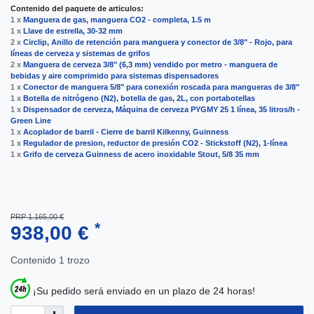
Contenido del paquete de articulos:
1 x
Manguera de gas, manguera CO2 - completa, 1.5 m
1 x
Llave de estrella, 30-32 mm
2 x
Circlip, Anillo de retención para manguera y conector de 3/8" - Rojo, para
líneas de cerveza y sistemas de grifos
2 x
Manguera de cerveza 3/8" (6,3 mm) vendido por metro - manguera de
bebidas y aire comprimido para sistemas dispensadores
1 x
Conector de manguera 5/8" para conexión roscada para mangueras de 3/8"
1 x
Botella de nitrógeno (N2), botella de gas, 2L, con portabotellas
1 x
Dispensador de cerveza, Máquina de cerveza PYGMY 25 1 línea, 35 litros/h -
Green Line
1 x
Acoplador de barril - Cierre de barril Kilkenny, Guinness
1 x
Regulador de presion, reductor de presión CO2 - Stickstoff (N2), 1-línea
1 x
Grifo de cerveza Guinness de acero inoxidable Stout, 5/8 35 mm
PRP 1.165,00 €
*
938,00 €
Contenido
1
trozo
¡Su pedido será enviado en un plazo de 24 horas!