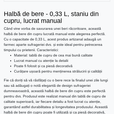
Halbă de bere - 0,33 L, staniu din
cupru, lucrat manual
Când vine vorba de savurarea unei beri răcoritoare, această
halbă de bere din cupru lucrată manual este alegerea perfectă.
Cu o capacitate de 0,33 L, acest produs artizanal adaugă un
farmec aparte sufrageriei dvs. și este ideal pentru petrecerea
timpului cu prietenii. Caracteristici:
Material: tablă de cupru de cea mai bună calitate
Lucrat manual cu atenție la detalii
Poate fi folosit și ca piesă decorativă
Curățare ușoară pentru menținerea strălucirii și calității
Fie că doriți să vă răsfățați cu o bere rece la finalul unei zile lungi
sau să adăugați o notă elegantă de design sufrageriei
dumneavoastră, această halbă de bere din cupru este perfectă
pentru dvs. Produsul este realizat manual din tablă de cupru de
calitate superioară, iar fiecare detaliu a fost lucrat cu atenție,
garantând astfel durabilitatea și longevitatea produsului. Această
halbă de bere din cupru poate fi utilizată și ca piesă decorativă,