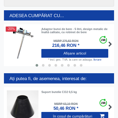
ADESEA CUMPĂRAT CU...
-20%
Adaptor butoi de bere - 5 litri, design metalic de
înaltă calitate, cu robinet de bere
MSRP 270,82 RON
216,46 RON *
Afișare articol
*
incl. ges. TVA.
la care se adauga.
livrare
Ați putea fi, de asemenea, interesat de:
Suport butelie CO2 0,5 kg
MSRP 63,10 RON
50,46 RON *
în coșul de cumpărături