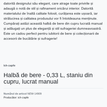
datorită designului său elegant, care atrage toate privirile și
adaugă o notă de stil și rafinament oricărui interior. Datorită
materialului de înaltă calitate folosit, curățarea este ușoară, iar
strălucirea și calitatea produsului vor fi întotdeauna menținute.
Cumpărați astăzi această halbă de bere din cupru lucrată manual
și adăugați un plus de eleganță și stil sufrageriei dumneavoastră.
Este un cadou perfect pentru iubitorii de bere și colecționarii de
accesorii de bucătărie și sufragerie!
Ich-zapfe
Halbă de bere - 0,33 L, staniu din
cupru, lucrat manual
Numărul de articol
NEW-14909
Producător:
ich-zapfe