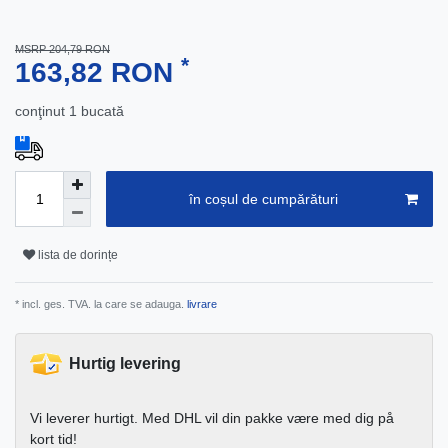
MSRP 204,79 RON
*
163,82 RON
conţinut
1
bucată
în coșul de cumpărături
lista de dorințe
* incl. ges. TVA. la care se adauga.
livrare
Hurtig levering
Vi leverer hurtigt. Med DHL vil din pakke være med dig på
kort tid!