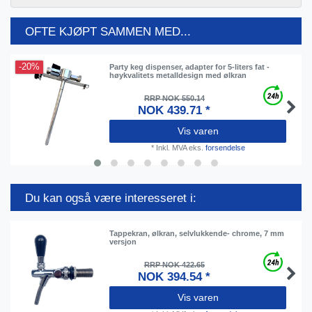
OFTE KJØPT SAMMEN MED...
-20%
Party keg dispenser, adapter for 5-liters fat -
høykvalitets metalldesign med ølkran
RRP NOK 550.14
NOK 439.71 *
Vis varen
*
Inkl. MVA
eks.
forsendelse
Du kan også være interesseret i:
Tappekran, ølkran, selvlukkende- сhrome, 7 mm
versjon
RRP NOK 422.65
NOK 394.54 *
Vis varen