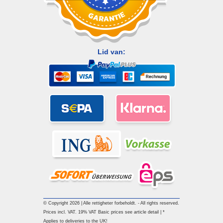
Lid van:
© Copyright 2026 | Alle rettigheter forbeholdt. - All rights reserved.
Prices incl. VAT. 19% VAT Basic prices see article detail | *
Applies to deliveries to the UK!