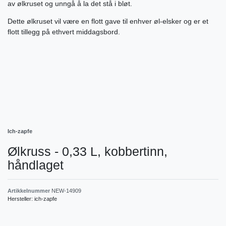
av ølkruset og unngå å la det stå i bløt.
Dette ølkruset vil være en flott gave til enhver øl-elsker og er et
flott tillegg på ethvert middagsbord.
Ich-zapfe
Ølkruss - 0,33 L, kobbertinn,
håndlaget
Artikkelnummer
NEW-14909
Hersteller:
ich-zapfe