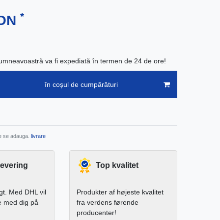
*
RON
neavoastră va fi expediată în termen de 24 de ore!
în coșul de cumpărături
re se adauga.
livrare
levering
Top kvalitet
igt. Med DHL vil
Produkter af højeste kvalitet
e med dig på
fra verdens førende
producenter!