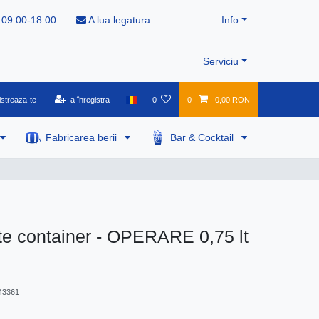
:09:00-18:00
A lua legatura
Info
Serviciu
istreaza-te
a înregistra
0
0
0,00 RON
Fabricarea berii
Bar & Cocktail
te container - OPERARE 0,75 lt
43361