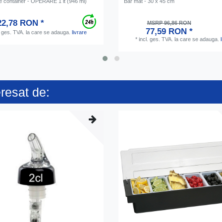
te container - OPERARE 1 lt (946 ml)
Bar mat - 30 x 45 cm
22,78 RON *
MSRP 96,86 RON
77,59 RON *
. ges. TVA.
la care se adauga.
livrare
*
incl. ges. TVA.
la care se adauga.
eresat de: