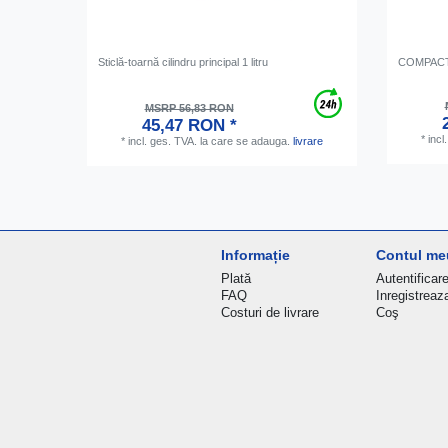
Sticlă-toarnă cilindru principal 1 litru
COMPACT -
MSRP 56,83 RON
45,47 RON *
*
incl
*
incl. ges. TVA.
la care se adauga.
livrare
Informație
Contul me
Plată
Autentificar
FAQ
Inregistreaz
Costuri de livrare
Coş