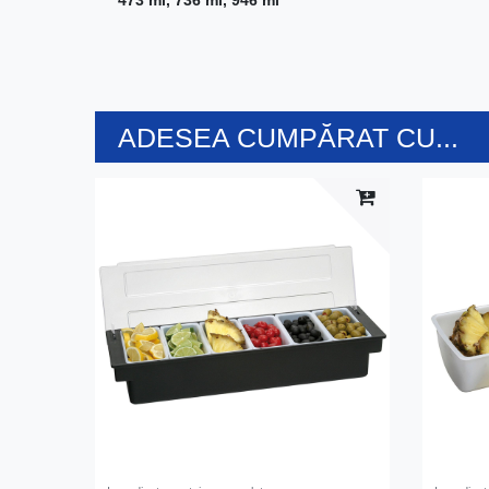
473 ml, 736 ml, 946 ml
ADESEA CUMPĂRAT CU...