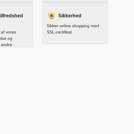
ilfredshed
Sikkerhed
Sikker online shopping med
af vores
SSL-certifikat.
edse og
l andre.