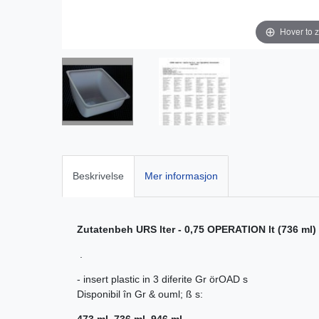
Hover to 
Beskrivelse
Mer informasjon
Zutatenbeh URS lter - 0,75 OPERATION lt (736 ml)
.
- insert plastic in 3 diferite Gr örOAD s
Disponibil în Gr & ouml; ß s: