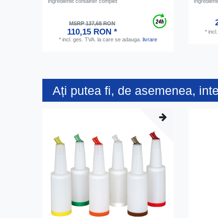
Ingrediente container complet
Ingredien
MSRP 137,68 RON
110,15 RON *
*
incl
*
incl. ges. TVA.
la care se adauga.
livrare
Ați putea fi, de asemenea, int