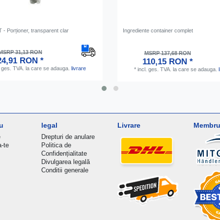
 Porționer, transparent clar
Ingrediente container complet
MSRP 31,13 RON
MSRP 137,68 RON
24,91 RON *
110,15 RON *
. ges. TVA.
la care se adauga.
livrare
*
incl. ges. TVA.
la care se adauga.
u
legal
Livrare
Membru 
e
Drepturi de anulare
a-te
Politica de
Confidențialitate
Divulgarea legală
Conditii generale