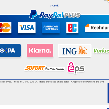
Plată
hts reserved. Prices incl. VAT. 19% VAT Basic prices see article detail | * Applies to deliveries to the UK!