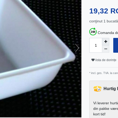
19,32 
conţinut
1
bucată
Comanda dum
lista de dorințe
* incl. ges. TVA. la ca
Hurtig 
Vi leverer hurt
din pakke vær
kort tid!