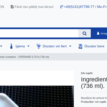
RON
Fără risc-plătiți mai târziu!
+49(5151)87798-77 / Mo-Fr
Inreg
Igiena
Dozator vin fiert
Dozator bere
ente container - OPERARE 0,75 lt (736 ml).
Ich-zapfe
Ingredien
(736 ml).
Numărul de articol
4
Producător:
ich-zapfe