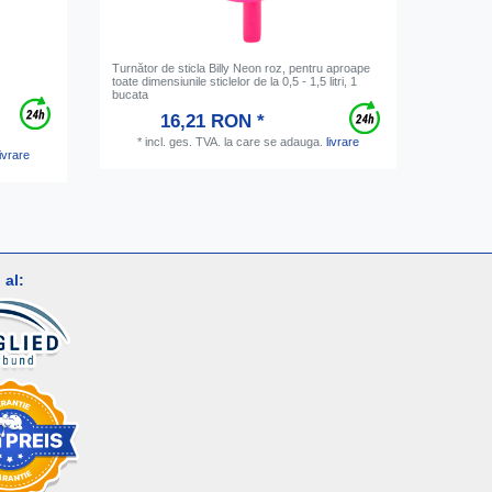
Turnător de sticla Billy Neon roz, pentru aproape
Distribuit
toate dimensiunile sticlelor de la 0,5 - 1,5 litri, 1
Neon Yell
bucata
sticle 0,
16,21 RON *
*
incl. ges. TVA.
la care se adauga.
livrare
livrare
*
inc
al: