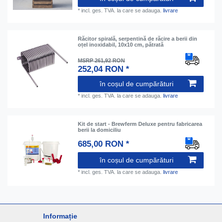
*
incl. ges. TVA.
la care se adauga.
livrare
Răcitor spirală, serpentină de răcire a berii din
oțel inoxidabil, 10x10 cm, pătrată
MSRP 261,92 RON
252,04 RON *
în coșul de cumpărături
*
incl. ges. TVA.
la care se adauga.
livrare
Kit de start - Brewferm Deluxe pentru fabricarea
berii la domiciliu
685,00 RON *
în coșul de cumpărături
*
incl. ges. TVA.
la care se adauga.
livrare
Informație