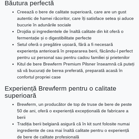
Băutura perfectă
Creează o bere de calitate superioară, care are un gust
autentic de hamei răcoritor, care îți satisface setea și aduce
bucurie în adunările sociale
Drojdia și ingredientele de înaltă calitate din kit oferă o
fermentație și o digestibilitate perfecte
Setul oferă o pregătire ușoară, fără a fi necesară
experiența anterioară în prepararea berii, făcându-l perfect
pentru uz personal sau pentru cadou familiei și prietenilor
Kitul de bere Brewferm Premium Pilsner înseamnă că puteți
să vă bucurați de berea preferată, preparată acasă în
confortul propriei case
Experiență Brewferm pentru o calitate
superioară
Brewferm, un producător de top de truse de bere de peste
50 de ani, oferă o experiență excepțională de fabricare a
berii
Tradiția berii belgiană asigură că în kit sunt folosite numai
ingrediente de cea mai înaltă calitate pentru o experiență
de bere de calitate profesională