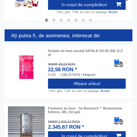
în coșul de cumpărături
*
incl. ges. TVA.
la care se adauga.
livrare
Ați putea fi, de asemenea, interesat de:
Drojdie de bere uscată SAFALE US-05 (56) 11,5
gr
MSRP 28,22 RON
22,58 RON *
0.115
| 188,20 RON / kilogram
Afișare articol
*
incl. ges. TVA.
la care se adauga.
livrare
Fierbator de bere - Ss Brewtech™ Brewmaster
Edition, 38L (10 gal)
MSRP 2.932,13 RON
2.345,67 RON *
în coșul de cumpărături