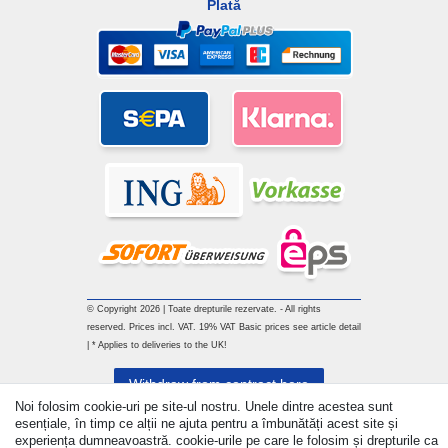
Plată
© Copyright 2026 | Toate drepturile rezervate. - All rights
reserved. Prices incl. VAT. 19% VAT Basic prices see article detail
| * Applies to deliveries to the UK!
Withdraw from contract here
Noi folosim cookie-uri pe site-ul nostru. Unele dintre acestea sunt
esențiale, în timp ce alții ne ajuta pentru a îmbunătăți acest site și
a lua legatura
experiența dumneavoastră. cookie-urile pe care le folosim și drepturile ca