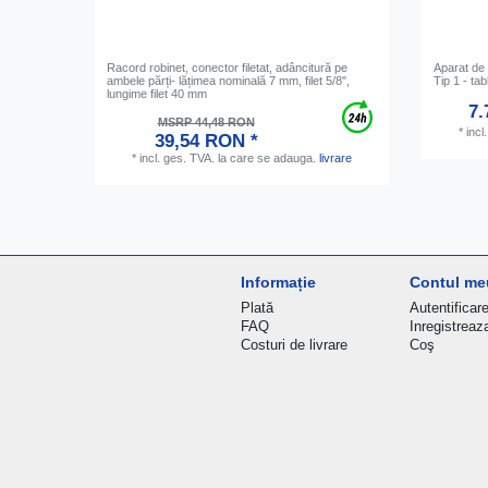
Racord robinet, conector filetat, adâncitură pe
Aparat de 
ambele părți- lățimea nominală 7 mm, filet 5/8",
Tip 1 - tab
lungime filet 40 mm
7.
MSRP 44,48 RON
*
incl
39,54 RON *
*
incl. ges. TVA.
la care se adauga.
livrare
Informație
Contul me
Plată
Autentificar
FAQ
Inregistreaz
Costuri de livrare
Coş