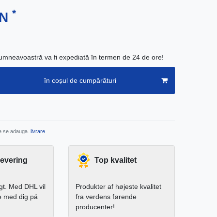
*
ON
neavoastră va fi expediată în termen de 24 de ore!
în coșul de cumpărături
re se adauga.
livrare
levering
Top kvalitet
igt. Med DHL vil
Produkter af højeste kvalitet
e med dig på
fra verdens førende
producenter!