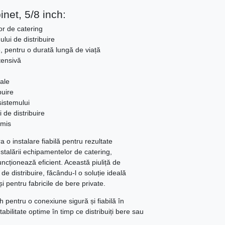
inet, 5/8 inch:
lor de catering
ului de distribuire
e, pentru o durată lungă de viață
ntensivă
ale
buire
sistemului
 de distribuire
omis
a o instalare fiabilă pentru rezultate
stalării echipamentelor de catering,
ncționează eficient. Această piuliță de
 de distribuire, făcându-l o soluție ideală
i pentru fabricile de bere private.
h pentru o conexiune sigură și fiabilă în
tabilitate optime în timp ce distribuiți bere sau