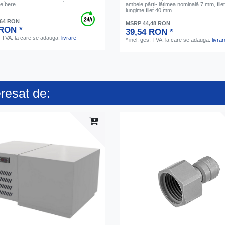
de bere
ambele părți- lățimea nominală 7 mm, filet
lungime filet 40 mm
,64 RON
MSRP 44,48 RON
 RON *
39,54 RON *
. TVA.
la care se adauga.
livrare
*
incl. ges. TVA.
la care se adauga.
livrar
eresat de: