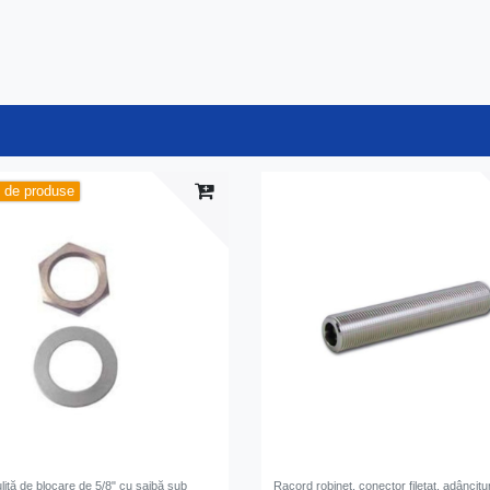
l de produse
uliță de blocare de 5/8" cu șaibă sub
Racord robinet, conector filetat, adâncitu