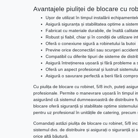
Avantajele piuliței de blocare cu rob
Ușor de utilizat în timpul instalării echipamente
Asigură siguranța și stabilitatea optime a sistem
Fabricat cu materiale durabile, de înaltă calitat
Robust și fiabil, chiar și în condiții de utilizare i
Oferă o conexiune sigură a robinetului la butoi
Previne orice deconectări sau scurgeri accident
Compatibil cu diferite tipuri de sisteme de distri
Asigură întreținerea ușoară și fără probleme a 
Oferă un aspect profesional și lustruit sistemului
Asigură o savurare perfectă a berii fără compr
Cu piulița de blocare cu robinet, 5/8 inch, puteți asigur
profesionale. Permite o manevrare ușoară în timpul in
asigurând că sistemul dumneavoastră de distribuire fu
blocare oferă siguranță și stabilitate optime sistemului
pentru uz profesional în unitățile de catering, precum ș
Comandați astăzi piulița de blocare cu robinet, 5/8 inc
sistemul dvs. de distribuire și asigurați o siguranță și s
orice altă băutură.