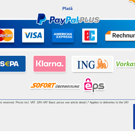
Plată
hts reserved. Prices incl. VAT. 19% VAT Basic prices see article detail | * Applies to deliveries to the UK!