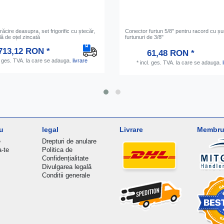
răcire deasupra, set frigorific cu ștecăr,
Conector furtun 5/8" pentru racord cu șu
lă de oțel zincată
furtunuri de 3/8"
713,12 RON *
61,48 RON *
. ges. TVA.
la care se adauga.
livrare
*
incl. ges. TVA.
la care se adauga.
u
legal
Livrare
Membru 
e
Drepturi de anulare
a-te
Politica de
Confidențialitate
Divulgarea legală
Conditii generale