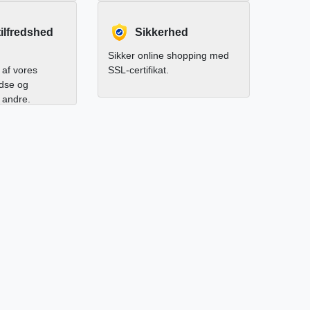
ilfredshed
Sikkerhed
Sikker online shopping med
af vores
SSL-certifikat.
edse og
l andre.