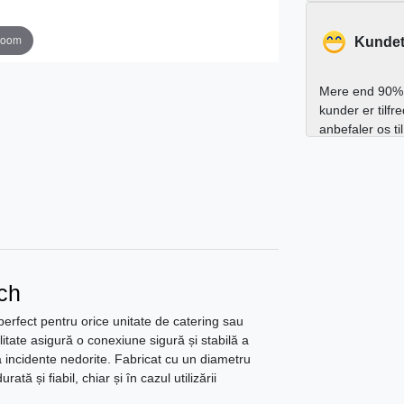
zoom
Kundet
Mere end 90% 
kunder er tilfr
anbefaler os ti
nch
 perfect pentru orice unitate de catering sau
litate asigură o conexiune sigură și stabilă a
ră incidente nedorite. Fabricat cu un diametru
ată și fiabil, chiar și în cazul utilizării