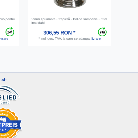
rub pentru
Vinuri spumante - frapieră - Bol de șampanie - Oțel
[Paket] P
inoxidabil
robinetul
306,55 RON *
livrare
*
incl. ges. TVA.
la care se adauga.
livrare
*
inc
al: