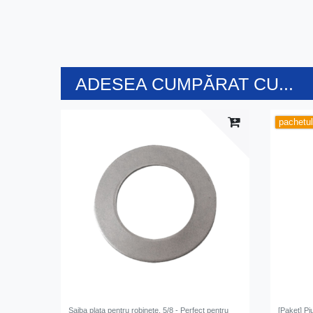
ADESEA CUMPĂRAT CU...
pachetu
Saiba plata pentru robinete, 5/8 - Perfect pentru
[Paket] Pi