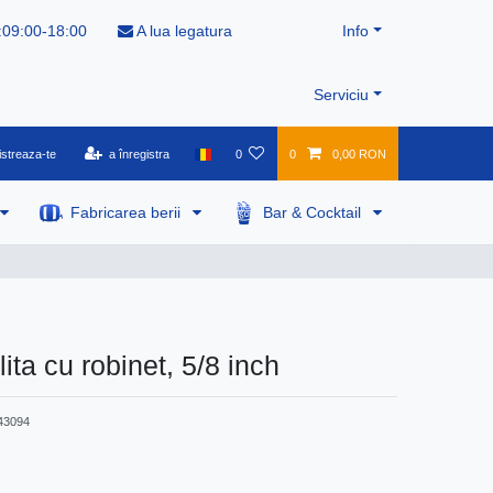
:09:00-18:00
A lua legatura
Info
Serviciu
istreaza-te
a înregistra
0
0
0,00 RON
Fabricarea berii
Bar & Cocktail
ita cu robinet, 5/8 inch
43094