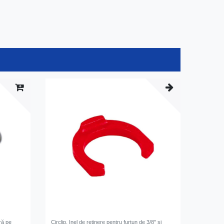
ră pe
Circlip, Inel de reținere pentru furtun de 3/8" și