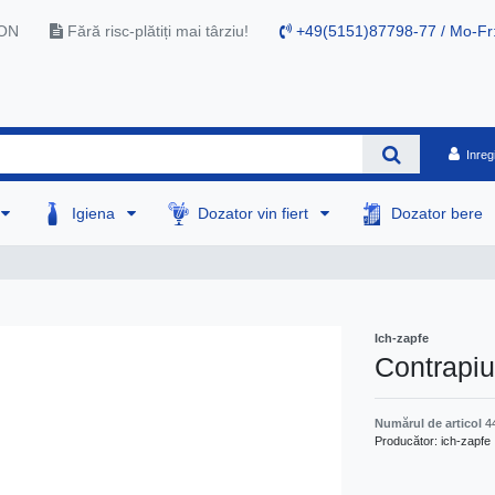
RON
Fără risc-plătiți mai târziu!
+49(5151)87798-77 / Mo-Fr
Inreg
Igiena
Dozator vin fiert
Dozator bere
Ich-zapfe
Contrapiul
Numărul de articol
4
Producător:
ich-zapfe