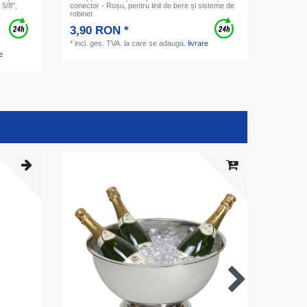
 5/8",
conector - Roșu, pentru linii de bere și sisteme de
robinet
3,90 RON *
*
incl. ges. TVA.
la care se adauga.
livrare
e
pachetu