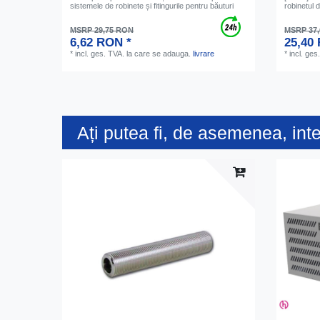
sistemele de robinete și fitingurile pentru băuturi
robinetul 
MSRP 29,75 RON
MSRP 37
6,62 RON *
25,40
*
incl. ges. TVA.
la care se adauga.
livrare
*
incl. ges
Ați putea fi, de asemenea, int