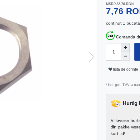
MSRP 33,76 RON
7,76 R
conţinut
1
bucată
Comanda dum
lista de dorințe
* incl. ges. TVA. la ca
Hurtig 
Vi leverer hurt
din pakke vær
kort tid!