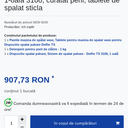
1-oala 3100, curatat perii, tablete de
spalat sticla
Numărul de articol
NEW-6545
Producător:
ich-zapfe
Conținutul pachetului de produse:
1 x
Pastile mașina de spălat vase, Tablete pentru masina de spalat vase pentru
Dispozitiv spalat pahare Delfin TS
1 x
Detergent pentru perii de clătire - 1 kg
1 x
Dispozitiv spalat pahare, Sistem de spalat pahare - Delfin TS 3100, 1 oală
*
907,73 RON
conţinut
1
bucată
Comanda dumneavoastră va fi expediată în termen de 24 de
ore!
în coșul de cumpărături