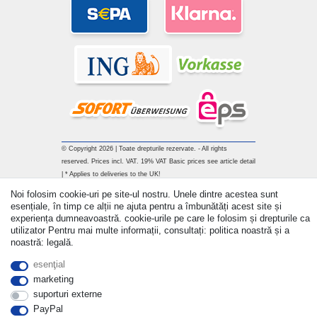
© Copyright 2026 | Toate drepturile rezervate. - All rights
reserved. Prices incl. VAT. 19% VAT Basic prices see article detail
| * Applies to deliveries to the UK!
Noi folosim cookie-uri pe site-ul nostru. Unele dintre acestea sunt
Withdraw from contract here
esențiale, în timp ce alții ne ajuta pentru a îmbunătăți acest site și
experiența dumneavoastră. cookie-urile pe care le folosim și drepturile ca
utilizator Pentru mai multe informații, consultați: politica noastră și a
a lua legatura
noastră: legală.
esenţial
marketing
suporturi externe
PayPal