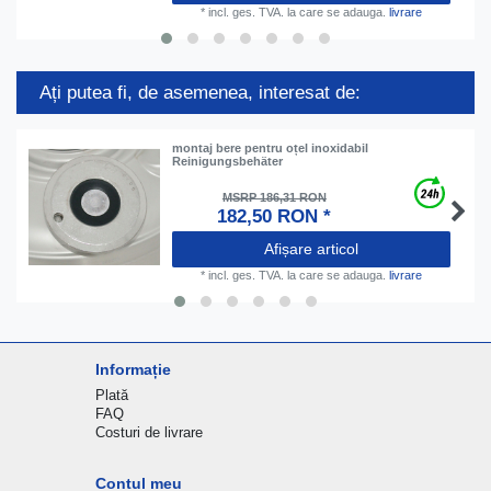
*
incl. ges. TVA.
la care se adauga.
livrare
Ați putea fi, de asemenea, interesat de:
montaj bere pentru oțel inoxidabil
Reinigungsbehäter
MSRP 186,31 RON
182,50 RON *
Afișare articol
*
incl. ges. TVA.
la care se adauga.
livrare
Informație
Plată
FAQ
Costuri de livrare
Contul meu