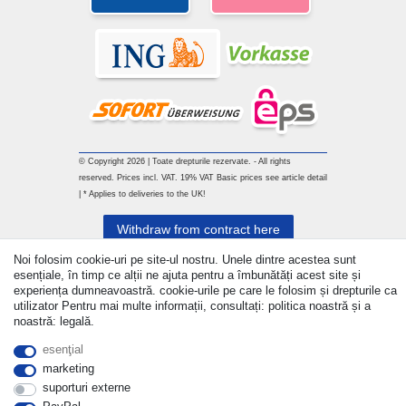
© Copyright 2026 | Toate drepturile rezervate. - All rights
reserved. Prices incl. VAT. 19% VAT Basic prices see article detail
| * Applies to deliveries to the UK!
Withdraw from contract here
Noi folosim cookie-uri pe site-ul nostru. Unele dintre acestea sunt
a lua legatura
esențiale, în timp ce alții ne ajuta pentru a îmbunătăți acest site și
experiența dumneavoastră. cookie-urile pe care le folosim și drepturile ca
utilizator Pentru mai multe informații, consultați: politica noastră și a
noastră: legală.
esenţial
marketing
suporturi externe