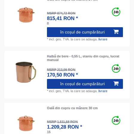
MSRP 874,72 RON
815,41 RON *
8
în coșul de cumpărături
*
incl. ges. TVA.
la care se adauga.
livrare
Halbă de bere - 0,55 L, staniu din cupru, lucrat
manual
MSRP 213,09 RON
170,50 RON *
în coșul de cumpărături
*
incl. ges. TVA.
la care se adauga.
livrare
Oală din cupru cu mânere 30 сm
MSRP 1.511,58 RON
1.209,28 RON *
16