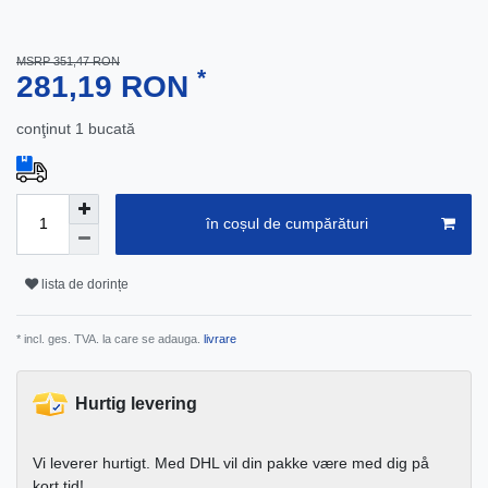
MSRP 351,47 RON
*
281,19 RON
conţinut
1
bucată
în coșul de cumpărături
lista de dorințe
* incl. ges. TVA. la care se adauga.
livrare
Hurtig levering
Vi leverer hurtigt. Med DHL vil din pakke være med dig på
kort tid!