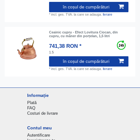
în coșul de cumpărături
*
incl. ges. TVA.
la care se adauga.
livrare
Ceainic cupru - Efect Lovitura Ciocan, din
cupru, cu mâner din porțelan, 1,5 litri
741,38 RON *
1.5
în coșul de cumpărături
*
incl. ges. TVA.
la care se adauga.
livrare
Informație
Plată
FAQ
Costuri de livrare
Contul meu
Autentificare