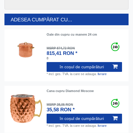
ADESEA CUMPĂRAT CU...
Oale din cupru cu manere 24 cm
MSRP 874,72 RON
815,41 RON *
8
în coșul de cumpărături
*
incl. ges. TVA.
la care se adauga.
livrare
Cana cupru Diamond Moscow
MSRP 38,05 RON
35,58 RON *
în coșul de cumpărături
*
incl. ges. TVA.
la care se adauga.
livrare