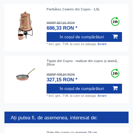
Fierbător, Ceainic din Cupru - 1,5L
MSRP 857,91 RON
686,33 RON *
în coșul de cumpărături
*
incl. ges. TVA.
la care se adauga.
livrare
Tigaie din Cupru - realizat din cupru și alamă,
20cm
MSRP 408,94 RON
327,15 RON *
în coșul de cumpărături
*
incl. ges. TVA.
la care se adauga.
livrare
Ați putea fi, de asemenea, interesat de:
Oale din cupru cu manere 24 cm