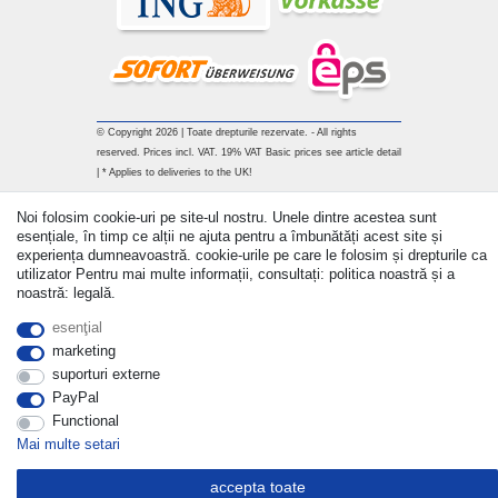
© Copyright 2026 | Toate drepturile rezervate. - All rights
reserved. Prices incl. VAT. 19% VAT Basic prices see article detail
| * Applies to deliveries to the UK!
Withdraw from contract here
Noi folosim cookie-uri pe site-ul nostru. Unele dintre acestea sunt
esențiale, în timp ce alții ne ajuta pentru a îmbunătăți acest site și
experiența dumneavoastră. cookie-urile pe care le folosim și drepturile ca
a lua legatura
utilizator Pentru mai multe informații, consultați: politica noastră și a
noastră: legală.
esenţial
marketing
suporturi externe
PayPal
Functional
Mai multe setari
accepta toate