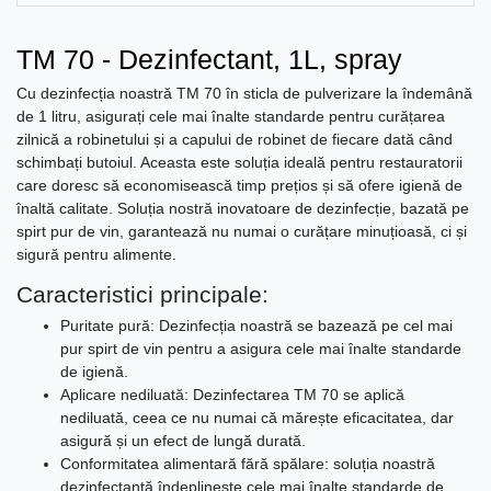
TM 70 - Dezinfectant, 1L, spray
Cu dezinfecția noastră TM 70 în sticla de pulverizare la îndemână
de 1 litru, asigurați cele mai înalte standarde pentru curățarea
zilnică a robinetului și a capului de robinet de fiecare dată când
schimbați butoiul. Aceasta este soluția ideală pentru restauratorii
care doresc să economisească timp prețios și să ofere igienă de
înaltă calitate. Soluția nostră inovatoare de dezinfecție, bazată pe
spirt pur de vin, garantează nu numai o curățare minuțioasă, ci și
sigură pentru alimente.
Caracteristici principale:
Puritate pură: Dezinfecția noastră se bazează pe cel mai
pur spirt de vin pentru a asigura cele mai înalte standarde
de igienă.
Aplicare nediluată: Dezinfectarea TM 70 se aplică
nediluată, ceea ce nu numai că mărește eficacitatea, dar
asigură și un efect de lungă durată.
Conformitatea alimentară fără spălare: soluția noastră
dezinfectantă îndeplinește cele mai înalte standarde de