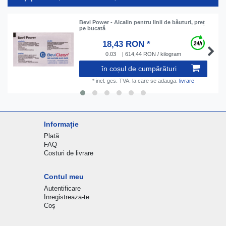
Bevi Power - Аlcalin pentru linii de băuturi, preț
pe bucată
18,43 RON *
0.03
| 614,44 RON / kilogram
în coșul de cumpărături
*
incl. ges. TVA.
la care se adauga.
livrare
Informație
Plată
FAQ
Costuri de livrare
Contul meu
Autentificare
Inregistreaza-te
Coş