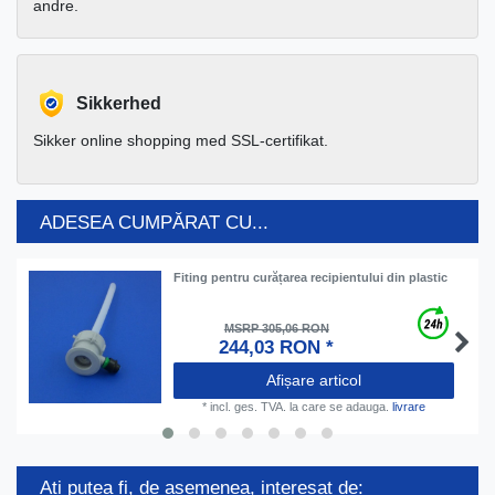
andre.
Sikkerhed
Sikker online shopping med SSL-certifikat.
ADESEA CUMPĂRAT CU...
Fiting pentru curățarea recipientului din plastic
MSRP 305,06 RON
244,03 RON *
Afișare articol
*
incl. ges. TVA.
la care se adauga.
livrare
Ați putea fi, de asemenea, interesat de: