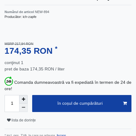
Numărul de articol
NEW-894
Producător:
ich-zapfe
MSRP 217,94 RON
*
174,35 RON
conţinut
1
pret de baza
174,35 RON / liter
Comanda dumneavoastră va fi expediată în termen de 24 de
ore!
în coșul de cumpărături
lista de dorințe
* incl. ges. TVA. la care se adauga.
livrare