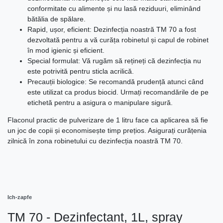
conformitate cu alimente și nu lasă reziduuri, eliminând
bătălia de spălare.
Rapid, ușor, eficient: Dezinfecția noastră TM 70 a fost
dezvoltată pentru a vă curăța robinetul și capul de robinet
în mod igienic și eficient.
Special formulat: Vă rugăm să rețineți că dezinfecția nu
este potrivită pentru sticla acrilică.
Precauții biologice: Se recomandă prudență atunci când
este utilizat ca produs biocid. Urmați recomandările de pe
etichetă pentru a asigura o manipulare sigură.
Flaconul practic de pulverizare de 1 litru face ca aplicarea să fie
un joc de copii și economisește timp prețios. Asigurați curățenia
zilnică în zona robinetului cu dezinfecția noastră TM 70.
Ich-zapfe
TM 70 - Dezinfectant, 1L, spray