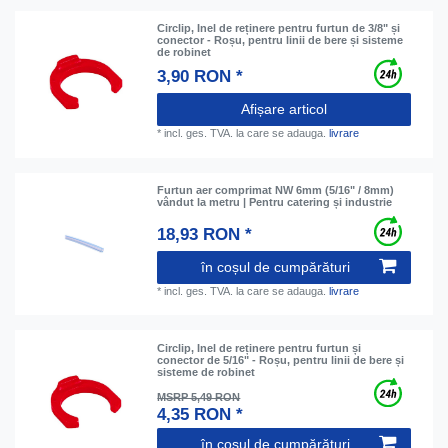
Circlip, Inel de reținere pentru furtun de 3/8" și
conector - Roșu, pentru linii de bere și sisteme
de robinet
3,90 RON *
Afișare articol
*
incl. ges. TVA.
la care se adauga.
livrare
Furtun aer comprimat NW 6mm (5/16" / 8mm)
vândut la metru | Pentru catering și industrie
18,93 RON *
în coșul de cumpărături
*
incl. ges. TVA.
la care se adauga.
livrare
Circlip, Inel de reținere pentru furtun și
conector de 5/16" - Roșu, pentru linii de bere și
sisteme de robinet
MSRP 5,49 RON
4,35 RON *
în coșul de cumpărături