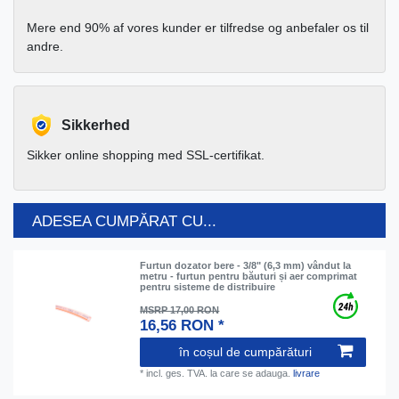
Mere end 90% af vores kunder er tilfredse og anbefaler os til
andre.
Sikkerhed
Sikker online shopping med SSL-certifikat.
ADESEA CUMPĂRAT CU...
Furtun dozator bere - 3/8" (6,3 mm) vândut la
metru - furtun pentru băuturi și aer comprimat
pentru sisteme de distribuire
MSRP 17,00 RON
16,56 RON *
în coșul de cumpărături
*
incl. ges. TVA.
la care se adauga.
livrare