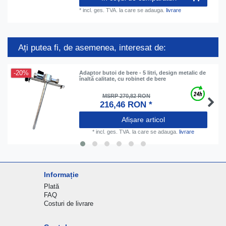
*
incl. ges. TVA.
la care se adauga.
livrare
Ați putea fi, de asemenea, interesat de:
-20%
Adaptor butoi de bere - 5 litri, design metalic de
înaltă calitate, cu robinet de bere
MSRP 270,82 RON
216,46 RON *
Afișare articol
*
incl. ges. TVA.
la care se adauga.
livrare
Informație
Plată
FAQ
Costuri de livrare