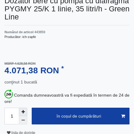
Dozator bere cu pompă cu diafragmă
PYGMY 25/K 1 linie, 35 litri/h - Green
Line
Numărul de articol
443859
Producător:
ich-zapfe
MSRP 4.628,58 RON
*
4.071,38 RON
conţinut
1
bucată
Comanda dumneavoastră va fi expediată în termen de 24 de
ore!
în coșul de cumpărături
lista de dorințe