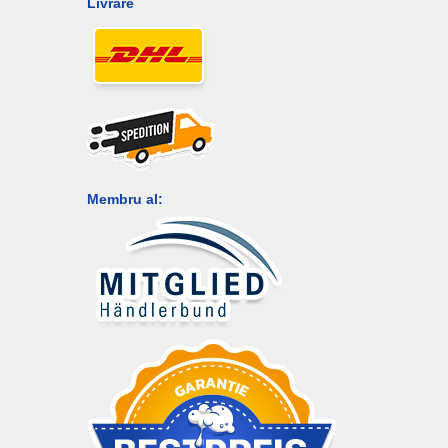
Livrare
Membru al: