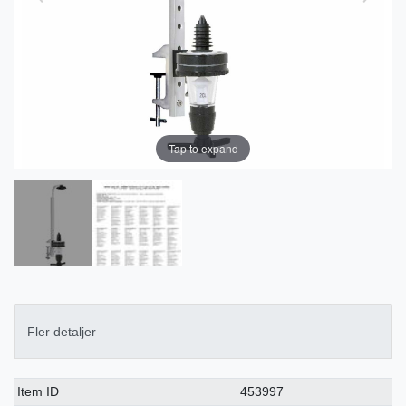
Tap to expand
Fler detaljer
Ceres::Template.singleItemTechnicalDataAttribute
Ceres::Template.singleItemTechnicalDataValue
Item ID
453997