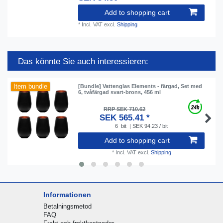
Add to shopping cart
*
Incl. VAT
excl.
Shipping
Das könnte Sie auch interessieren:
Item bundle
[Bundle] Vattenglas Elements - färgad, Set med
6, tvåfärgad svart-brons, 456 ml
RRP SEK 710.62
SEK 565.41 *
6
bit
| SEK 94.23 / bit
Add to shopping cart
*
Incl. VAT
excl.
Shipping
Informationen
Betalningsmetod
FAQ