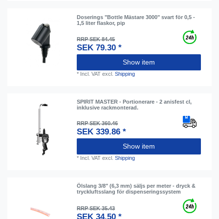
Doserings "Bottle Mästare 3000" svart för 0,5 -
1,5 liter flaskor, pip
RRP SEK 84.45
SEK 79.30 *
Show item
*
Incl. VAT
excl.
Shipping
SPIRIT MASTER - Portionerare - 2 anisfest cl,
inklusive rackmonterad.
RRP SEK 360.46
SEK 339.86 *
Show item
*
Incl. VAT
excl.
Shipping
Ölslang 3/8" (6,3 mm) säljs per meter - dryck &
tryckluftsslang för dispenseringssystem
RRP SEK 35.43
SEK 34.50 *