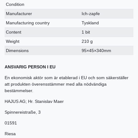
Condition
Manufacturer
Ich-zapfe
Manufacturing country
Tyskland
Content
1 bit
Weight
210 g
Dimensions
95×45×340mm
ANSVARIG PERSON I EU
En ekonomisk aktör som är etablerad i EU och som säkerställer
att produkten överensstämmer med alla nödvändiga
bestämmelser.
HAJUS AG; Hr. Stanislav Maer
Spinnereistraße
,
3
01591
Riesa