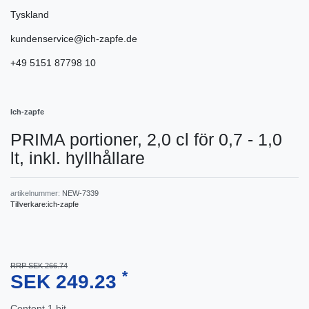
Tyskland
kundenservice@ich-zapfe.de
+49 5151 87798 10
Ich-zapfe
PRIMA portioner, 2,0 cl för 0,7 - 1,0
lt, inkl. hyllhållare
artikelnummer:
NEW-7339
Tillverkare:
ich-zapfe
RRP SEK 266.74
*
SEK 249.23
Content
1
bit