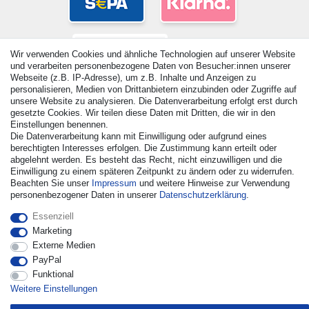
Wir verwenden Cookies und ähnliche Technologien auf unserer Website
und verarbeiten personenbezogene Daten von Besucher:innen unserer
Webseite (z.B. IP-Adresse), um z.B. Inhalte und Anzeigen zu
personalisieren, Medien von Drittanbietern einzubinden oder Zugriffe auf
unsere Website zu analysieren. Die Datenverarbeitung erfolgt erst durch
gesetzte Cookies. Wir teilen diese Daten mit Dritten, die wir in den
Einstellungen benennen.
© Copyright 2026 | Alle Rechte vorbehalten. - Alle Rechte
Die Datenverarbeitung kann mit Einwilligung oder aufgrund eines
berechtigten Interesses erfolgen. Die Zustimmung kann erteilt oder
vorbehalten. Preisangaben inkl. gesetzl. 19% MwSt. |
abgelehnt werden. Es besteht das Recht, nicht einzuwilligen und die
Grundpreise siehe Artikeldetail | *Gilt für Lieferungen nach
Einwilligung zu einem späteren Zeitpunkt zu ändern oder zu widerrufen.
Deutschland!
Beachten Sie unser
Impressum
und weitere Hinweise zur Verwendung
personenbezogener Daten in unserer
Daten­schutz­erklärung
.
Kontakt
Vertrag widerrufen
Essenziell
Marketing
Externe Medien
PayPal
Funktional
Weitere Einstellungen