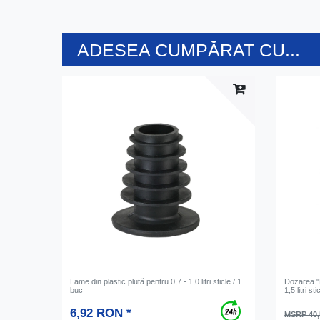
ADESEA CUMPĂRAT CU...
Lame din plastic plută pentru 0,7 - 1,0 litri sticle / 1
Dozarea "B
buc
1,5 litri s
6,92 RON *
MSRP 40