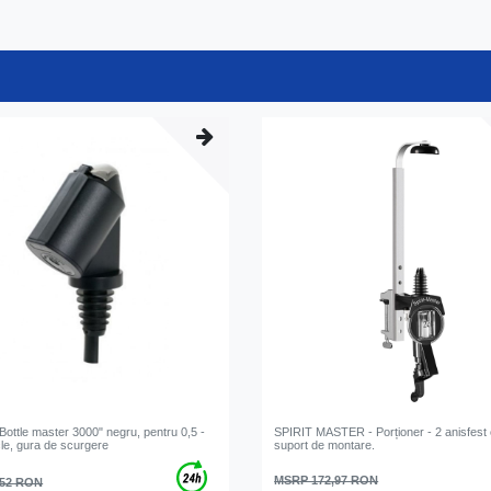
ottle master 3000" negru, pentru 0,5 -
SPIRIT MASTER - Porționer - 2 anisfest c
ticle, gura de scurgere
suport de montare.
MSRP 172,97 RON
,52 RON