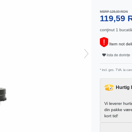
MSRP 128,00 RON
119,59
conţinut
1
bucată
Item not del
lista de dorințe
* incl. ges. TVA. la ca
Hurtig 
Vi leverer hurt
din pakke vær
kort tid!