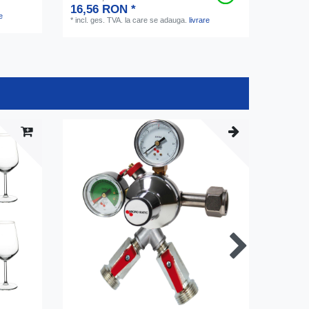
16,56 RON *
e
*
incl. ges. TVA.
la care se adauga.
livrare