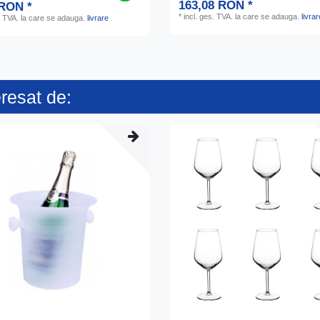
163,08 RON *
 RON *
*
incl. ges. TVA.
la care se adauga.
livrar
. TVA.
la care se adauga.
livrare
eresat de: