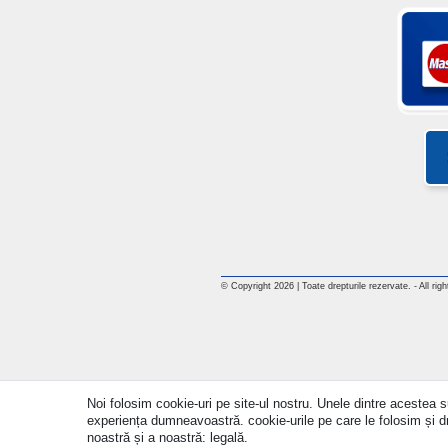
© Copyright 2026 | Toate drepturile rezervate. - All rig
Noi folosim cookie-uri pe site-ul nostru. Unele dintre acestea su
experiența dumneavoastră. cookie-urile pe care le folosim și drep
noastră și a noastră: legală.