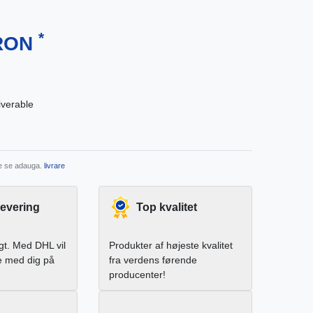
*
 RON
iverable
re se adauga.
livrare
levering
Top kvalitet
igt. Med DHL vil
Produkter af højeste kvalitet
e med dig på
fra verdens førende
producenter!