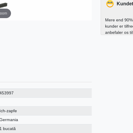
Kundet
zoom
Mere end 90% 
kunder er tilfr
anbefaler os ti
453997
Ich-zapfe
Germania
1 bucată