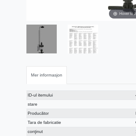
Hover to 
Mer informasjon
Ceres::Template.singleItemTechnicalDataAttribute
Ceres::Template.singleItemTechnicalDataValue
ID-ul itemului
stare
Producător
Tara de fabricatie
conţinut