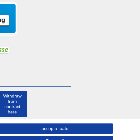
Withdraw
from
contract
here
a lua
accepta toate
legatura