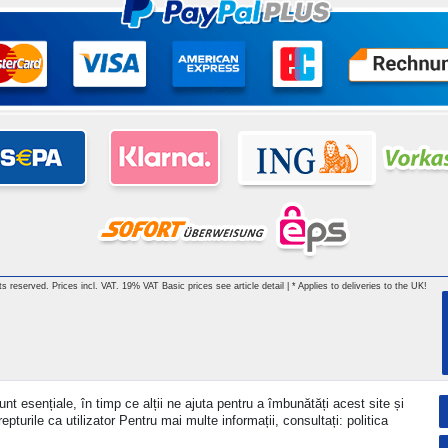
hts reserved. Prices incl. VAT. 19% VAT Basic prices see article detail | * Applies to deliveries to the UK!
nt esențiale, în timp ce alții ne ajuta pentru a îmbunătăți acest site și
turile ca utilizator Pentru mai multe informații, consultați: politica