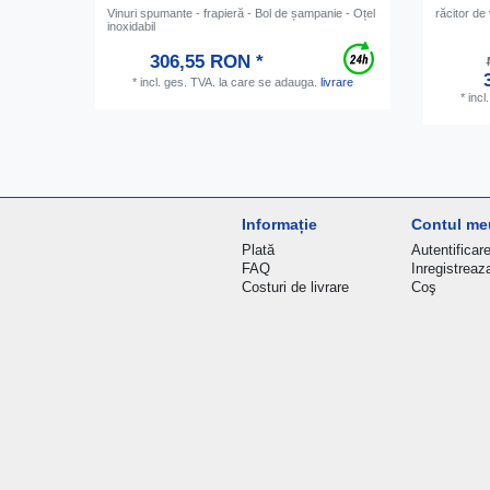
Vinuri spumante - frapieră - Bol de șampanie - Oțel
răcitor de 
inoxidabil
306,55 RON *
*
incl. ges. TVA.
la care se adauga.
livrare
*
incl
Informație
Contul me
Plată
Autentificar
FAQ
Inregistreaz
Costuri de livrare
Coş