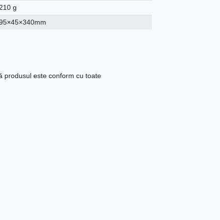
210 g
95×45×340mm
că produsul este conform cu toate