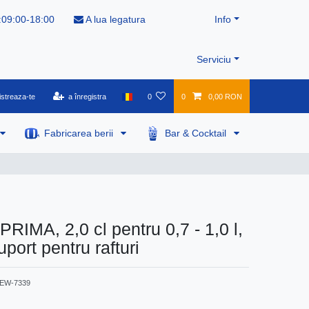
:09:00-18:00
A lua legatura
Info
Serviciu
istreaza-te
a înregistra
0
0
0,00 RON
Fabricarea berii
Bar & Cocktail
PRIMA, 2,0 cl pentru 0,7 - 1,0 l,
uport pentru rafturi
EW-7339