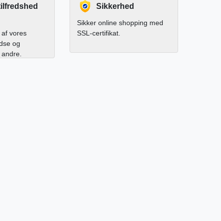
ilfredshed
Sikkerhed
Sikker online shopping med
af vores
SSL-certifikat.
edse og
l andre.