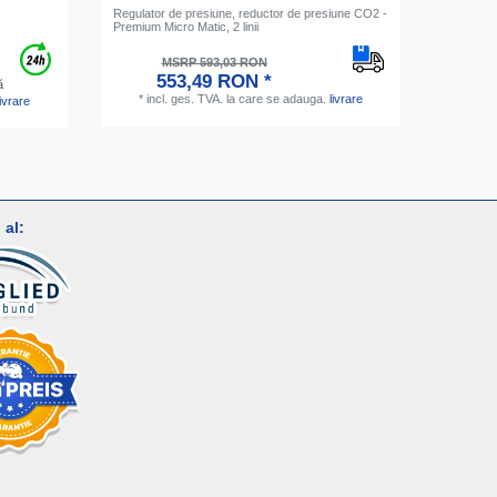
Regulator de presiune, reductor de presiune CO2 -
Distribuit
Premium Micro Matic, 2 linii
Neon Ora
de sticle
MSRP 593,03 RON
553,49 RON *
*
inc
ă
*
incl. ges. TVA.
la care se adauga.
livrare
livrare
al: