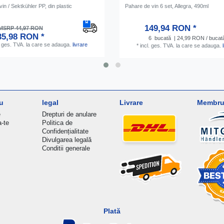
vin / Sektkühler PP, din plastic
Pahare de vin 6 set, Allegra, 490ml
149,94 RON *
MSRP 44,97 RON
35,98 RON *
6
bucată
| 24,99 RON / bucat
. ges. TVA.
la care se adauga.
livrare
*
incl. ges. TVA.
la care se adauga.
u
legal
Livrare
Membru 
e
Drepturi de anulare
a-te
Politica de
Confidențialitate
Divulgarea legală
Conditii generale
Plată