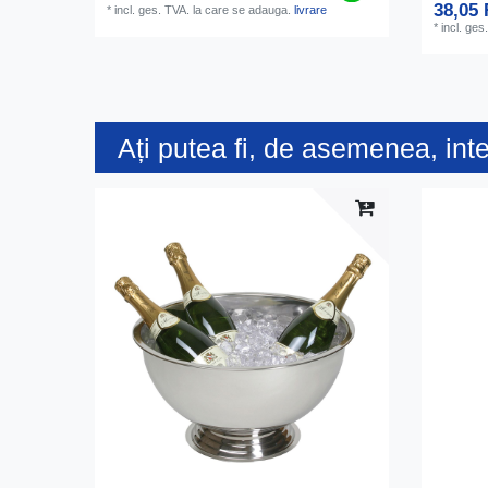
38,05
*
incl. ges. TVA.
la care se adauga.
livrare
*
incl. ges
Ați putea fi, de asemenea, int