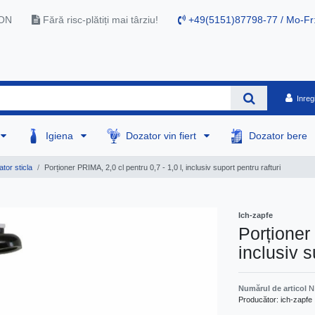
RON
Fără risc-plătiți mai târziu!
+49(5151)87798-77 / Mo-Fr
Inreg
Igiena
Dozator vin fiert
Dozator bere
tor sticla
Porționer PRIMA, 2,0 cl pentru 0,7 - 1,0 l, inclusiv suport pentru rafturi
Ich-zapfe
Porționer 
inclusiv s
Numărul de articol
N
Producător:
ich-zapfe