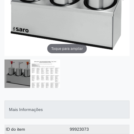
Toque para ampliar
Mais Informações
Ceres::Template.singleItemTechnicalDataAttribute
Ceres::Template.singleItemTechnicalDataValue
ID do item
99923073