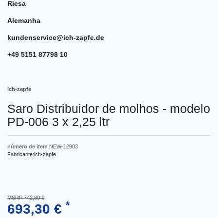
Riesa
Alemanha
kundenservice@ich-zapfe.de
+49 5151 87798 10
Ich-zapfe
Saro Distribuidor de molhos - modelo
PD-006 3 x 2,25 ltr
número de item
NEW-12903
Fabricante:
ich-zapfe
MSRP 742,80 €
*
693,30 €