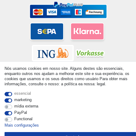
Nós usamos cookies em nosso site. Alguns destes são essenciais,
enquanto outros nos ajudam a melhorar este site e sua experiência. os
cookies que usamos e os seus direitos como usuário Para obter mais
informações, consulte o nosso: a política ea nossa: legal.
© Copyright 2026 | Todos os direitos reservados. - All rights
essencial
reserved. Prices incl. VAT. 19% VAT Basic prices see article detail
marketing
| * Applies to deliveries to the UK!
mídia externa
PayPal
Functional
Mais configurações