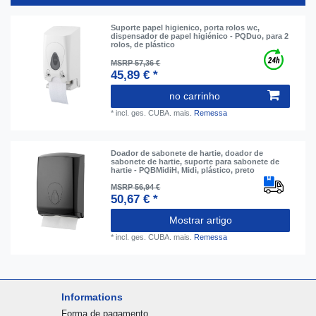
Suporte papel higienico, porta rolos wc,
dispensador de papel higiénico - PQDuo, para 2
rolos, de plástico
MSRP 57,36 €
45,89 € *
no carrinho
*
incl. ges. CUBA.
mais.
Remessa
Doador de sabonete de hartie, doador de
sabonete de hartie, suporte para sabonete de
hartie - PQBMidiH, Midi, plástico, preto
MSRP 56,94 €
50,67 € *
Mostrar artigo
*
incl. ges. CUBA.
mais.
Remessa
Informations
Forma de pagamento